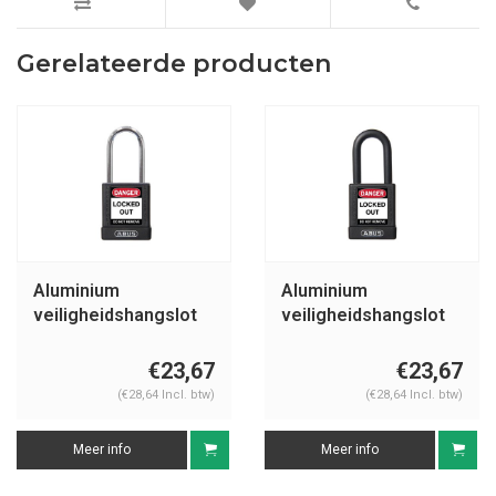
Gerelateerde producten
Aluminium
Aluminium
veiligheidshangslot
veiligheidshangslot
met zwarte cover
met zwarte cover
74BS/40 zwart
74/40 zwart
€23,67
€23,67
(€28,64 Incl. btw)
(€28,64 Incl. btw)
Meer info
Meer info