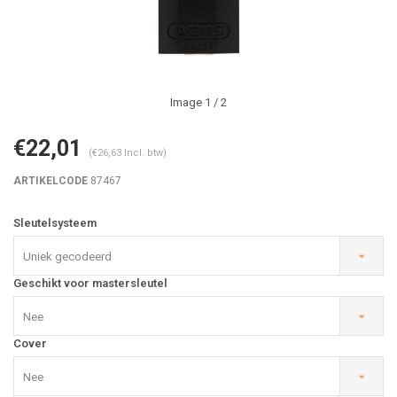
Image
1
/ 2
€22,01
(€26,63 Incl. btw)
ARTIKELCODE
87467
Sleutelsysteem
Uniek gecodeerd
Geschikt voor mastersleutel
Nee
Cover
Nee