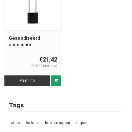
Geanodiseerd
aluminium
veiligheidshangslot
zwart 72/30HB50
€21,42
SCHWARZ
(€25,92 Incl. btw)
Meer info
Tags
abus
lockout
lockout tagout
tagout