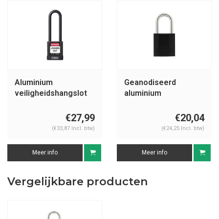
Aluminium
Geanodiseerd
veiligheidshangslot
aluminium
met zwarte cover
veiligheidshangslot
74/40HB75 zwart
zwart 72/30
€27,99
€20,04
SCHWARZ
(€33,87 Incl. btw)
(€24,25 Incl. btw)
Meer info
Meer info
Vergelijkbare producten