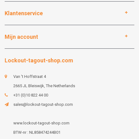
Klantenservice
Mijn account
Lockout-tagout-shop.com
Van 't Hoffstraat 4
2665 JL Bleiswijk, The Netherlands
+31 (0)10 822 44 00
sales@lockout-tagout-shop.com
www.lockout-tagout-shop.com
BTW-nr : NL858474244B01