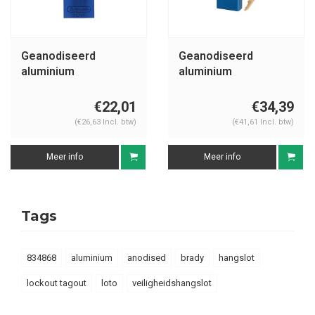
Geanodiseerd
Geanodiseerd
aluminium
aluminium
veiligheidshangslot
veiligheidshangslot
blauw 72IB/30 BLAU
blauw S1106BLU
€22,01
€34,39
(€26,63 Incl. btw)
(€41,61 Incl. btw)
Meer info
Meer info
Tags
834868
aluminium
anodised
brady
hangslot
lockout tagout
loto
veiligheidshangslot