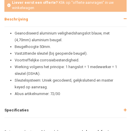
Liever eerst een offerte?
Klik op "offerte aanvragen" in uw
winkelwagen
Beschrijving
Geanodiseerd aluminium veiligheidshangslot blauw, met
(4,70mm) aluminium beugel.
Beugelhoogte 50mm.
Vastzittende sleutel (bij geopende beugel).
Voortreffelijke corrosiebestendigheid.
Werking volgens het principe: 1 hangslot = 1 medewerker = 1
sleutel (OSHA).
Sleutelsysteem: Uniek gecodeerd, gelijksluitend en master
keyed op aanvraag.
Abus artikelnummer: 72/30
Specificaties