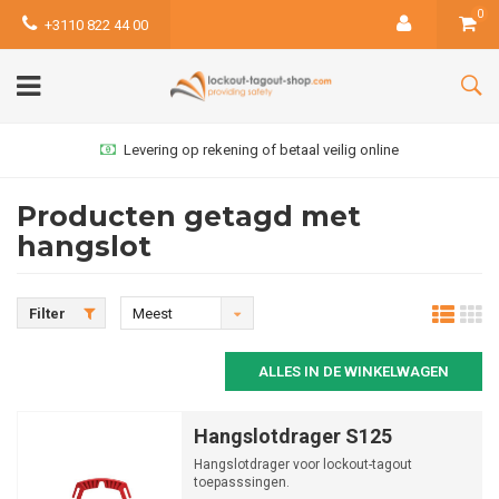
0
+3110 822 44 00
Levering op rekening of betaal veilig online
Producten getagd met
hangslot
Filter
Meest
bekeken
ALLES IN DE WINKELWAGEN
Hangslotdrager S125
Hangslotdrager voor lockout-tagout
toepasssingen.