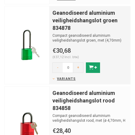
Geanodiseerd aluminium
veiligheidshangslot groen
834878
Compact geanodiseerd aluminium
veiligheidshangslot groen, met (4,70mm)
aluminium beugel.
€30,68
(€37,12 Incl. btw)
-
+
VARIANTS
Geanodiseerd aluminium
veiligheidshangslot rood
834858
Compact geanodiseerd aluminium
veiligheidshangslot rood, met (ø 4,70mm, H
25mm) aluminium beugel.
€28,40