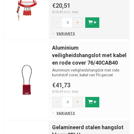
€20,51
(€24,82 Incl. btw)
-
+
VARIANTS
Aluminium
veiligheidshangslot met kabel
en rode cover 76/40CAB40
Aluminium veiligheidshangslot met rode
kunststof cover, kabel van PU-gecoat
roestvrij staal (ø 4,...
€41,73
(€50,49 Incl. btw)
-
+
VARIANTS
Gelamineerd stalen hangslot