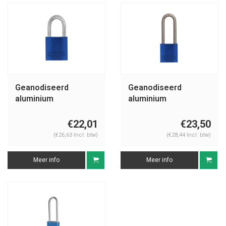
Geanodiseerd
Geanodiseerd
aluminium
aluminium
veiligheidshangslot
veiligheidshangslot
blauw 72IB/30 BLAU
blauw 72IB/30HB50
€22,01
€23,50
BLAU
(€26,63 Incl. btw)
(€28,44 Incl. btw)
Meer info
Meer info