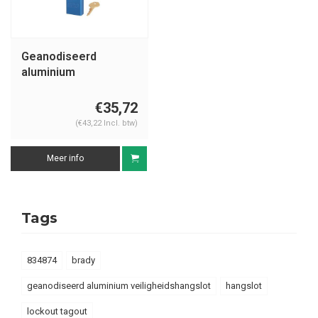
Geanodiseerd
aluminium
veiligheidshangslot
blauw S1107BLU
€35,72
(€43,22 Incl. btw)
Meer info
Tags
834874
brady
geanodiseerd aluminium veiligheidshangslot
hangslot
lockout tagout