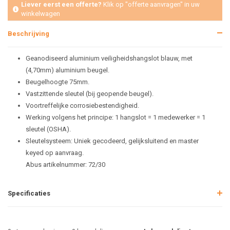
Liever eerst een offerte?
Klik op "offerte aanvragen" in uw
winkelwagen
Beschrijving
Geanodiseerd aluminium veiligheidshangslot blauw, met
(4,70mm) aluminium beugel.
Beugelhoogte 75mm.
Vastzittende sleutel (bij geopende beugel).
Voortreffelijke corrosiebestendigheid.
Werking volgens het principe: 1 hangslot = 1 medewerker = 1
sleutel (OSHA).
Sleutelsysteem: Uniek gecodeerd, gelijksluitend en master
keyed op aanvraag.
Abus artikelnummer: 72/30
Specificaties