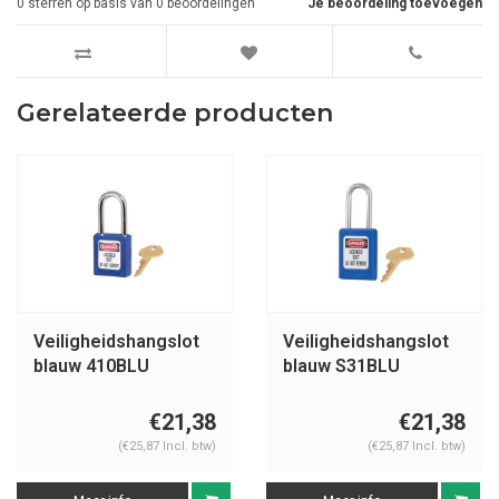
0
sterren op basis van
0
beoordelingen
Je beoordeling toevoegen
Gerelateerde producten
Veiligheidshangslot
Veiligheidshangslot
blauw 410BLU
blauw S31BLU
€21,38
€21,38
(€25,87 Incl. btw)
(€25,87 Incl. btw)