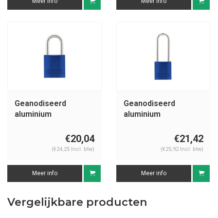
Meer info
Meer info
Geanodiseerd
Geanodiseerd
aluminium
aluminium
veiligheidshangslot
veiligheidshangslot
blauw 72/30 BLAU
blauw 72/30HB50
€20,04
€21,42
BLAU
(€24,25 Incl. btw)
(€25,92 Incl. btw)
Meer info
Meer info
Vergelijkbare producten