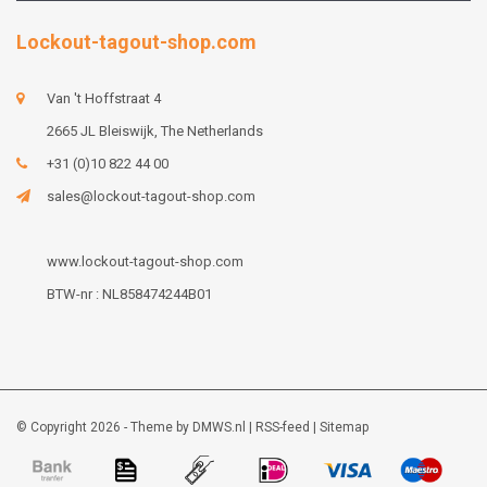
Lockout-tagout-shop.com
Van 't Hoffstraat 4
2665 JL Bleiswijk, The Netherlands
+31 (0)10 822 44 00
sales@lockout-tagout-shop.com
www.lockout-tagout-shop.com
BTW-nr : NL858474244B01
© Copyright 2026 - Theme by
DMWS.nl
|
RSS-feed
|
Sitemap