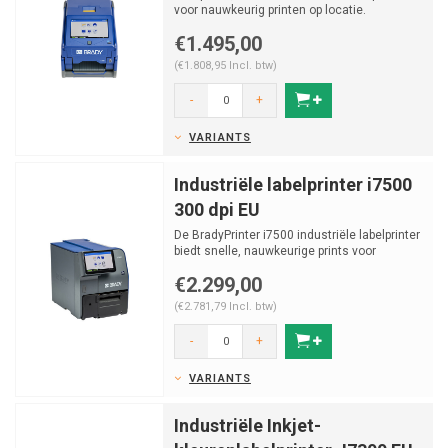
voor nauwkeurig printen op locatie.
Duurzaam, eenvoudig ...
€1.495,00
(€1.808,95 Incl. btw)
-
+
VARIANTS
Industriële labelprinter i7500
300 dpi EU
De BradyPrinter i7500 industriële labelprinter
biedt snelle, nauwkeurige prints voor
draadmarkering...
€2.299,00
(€2.781,79 Incl. btw)
-
+
VARIANTS
Industriële Inkjet-