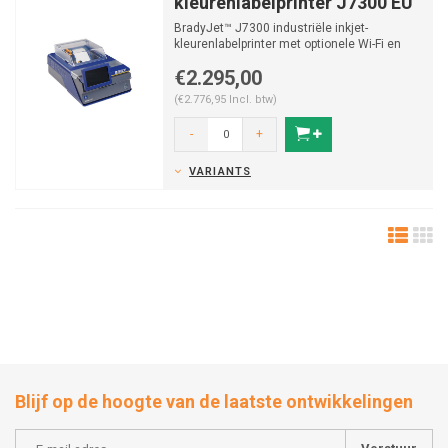
kleurenlabelprinter J7300 EU
BradyJet™ J7300 industriële inkjet-
kleurenlabelprinter met optionele Wi-Fi en
software levert duu...
€2.295,00
(€2.776,95 Incl. btw)
-
+
VARIANTS
Blijf op de hoogte van de laatste ontwikkelingen