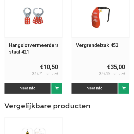
Hangslotvermeerderaar
Vergrendelzak 453
staal 421
€10,50
€35,00
(€12,71 Incl. btw)
(€42,35 Incl. btw)
Meer info
Meer info
Vergelijkbare producten