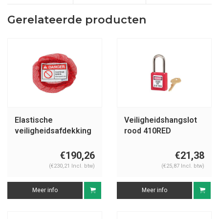
Gerelateerde producten
Elastische
Veiligheidshangslot
veiligheidsafdekking
rood 410RED
besloten ruimtes
€190,26
€21,38
(€230,21 Incl. btw)
(€25,87 Incl. btw)
Meer info
Meer info