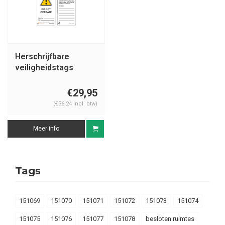
Herschrijfbare
veiligheidstags
Engels Guardian
Extreme
€29,95
(€36,24 Incl. btw)
Meer info
Tags
151069
151070
151071
151072
151073
151074
151075
151076
151077
151078
besloten ruimtes