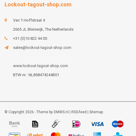
Lockout-tagout-shop.com
Van 't Hoffstraat 4
2665 JL Bleiswijk, The Netherlands
+31 (0)10 822 44 00
sales@lockout-tagout-shop.com
www.lockout-tagout-shop.com
BTW-nr : NL858474244B01
© Copyright 2026 - Theme by
DMWS.nl
|
RSS-feed
|
Sitemap