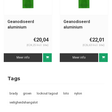
Geanodiseerd
Geanodiseerd
aluminium
aluminium
veiligheidshangslot
veiligheidshangslot
groen 72/30 GRÜN
groen 72IB/30 GRÜN
€20,04
€22,01
(€24,25 Incl. btw)
(€26,63 Incl. btw)
Meer info
Meer info
Tags
brady
groen
lockout tagout
loto
nylon
veiligheidshangslot