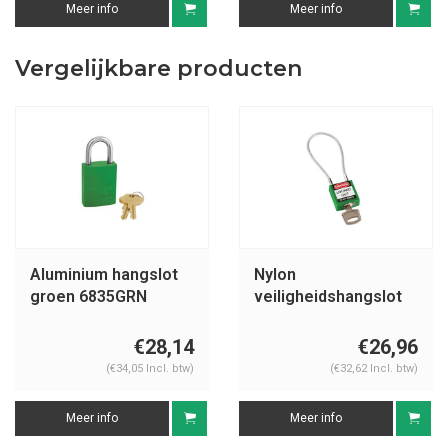
Meer info
Meer info
Vergelijkbare producten
Aluminium hangslot
Nylon
groen 6835GRN
veiligheidshangslot
met kabel groen
146123
€28,14
€26,96
(€34,05 Incl. btw)
(€32,62 Incl. btw)
Meer info
Meer info