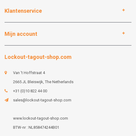
Klantenservice
Mijn account
Lockout-tagout-shop.com
Van 't Hoffstraat 4
2665 JL Bleiswijk, The Netherlands
+31 (0)10 822 44 00
sales@lockout-tagout-shop.com
www.lockout-tagout-shop.com
BTW-nr : NL858474244B01