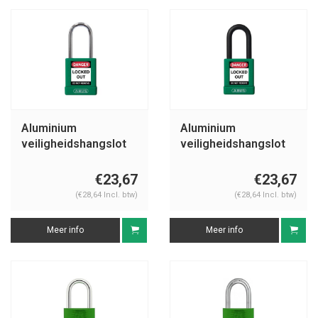
Aluminium
Aluminium
veiligheidshangslot
veiligheidshangslot
groene cover
met groene cover
74BS/40 groen
74/40 groen
€23,67
€23,67
(€28,64 Incl. btw)
(€28,64 Incl. btw)
Meer info
Meer info