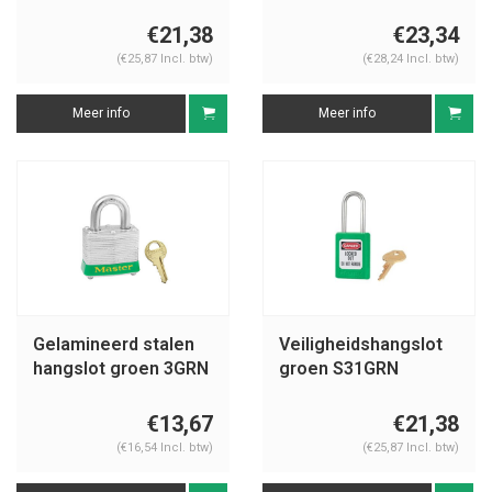
€21,38
€23,34
(€25,87 Incl. btw)
(€28,24 Incl. btw)
Meer info
Meer info
Gelamineerd stalen
Veiligheidshangslot
hangslot groen 3GRN
groen S31GRN
€13,67
€21,38
(€16,54 Incl. btw)
(€25,87 Incl. btw)