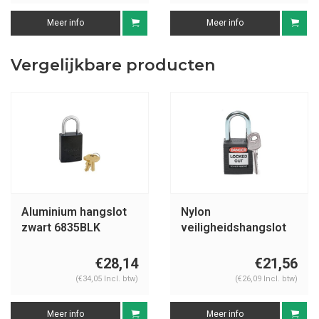
Meer info
Meer info
Vergelijkbare producten
Aluminium hangslot
Nylon
zwart 6835BLK
veiligheidshangslot
zwart 051353
€28,14
€21,56
(€34,05 Incl. btw)
(€26,09 Incl. btw)
Meer info
Meer info