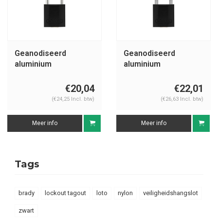
Geanodiseerd
Geanodiseerd
aluminium
aluminium
veiligheidshangslot
veiligheidshangslot
zwart 72/30
zwart 72IB/30
€20,04
€22,01
SCHWARZ
SCHWARZ
(€24,25 Incl. btw)
(€26,63 Incl. btw)
Meer info
Meer info
Tags
brady
lockout tagout
loto
nylon
veiligheidshangslot
zwart