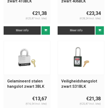
zwart 410BLK
zwart 406BLK
€21,38
€23,34
(€25,87 Incl. btw)
(€28,24 Incl. btw)
Meer info
Meer info
Gelamineerd stalen
Veiligheidshangslot
hangslot zwart 3BLK
zwart S31BLK
€13,67
€21,38
(€16,54 Incl. btw)
(€25,87 Incl. btw)