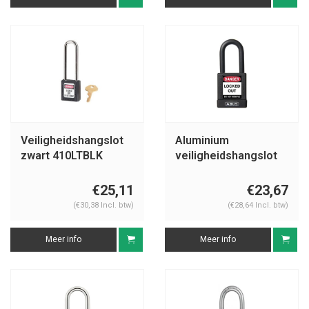
Veiligheidshangslot
Aluminium
zwart 410LTBLK
veiligheidshangslot
met zwarte cover
74/40 zwart
€25,11
€23,67
(€30,38 Incl. btw)
(€28,64 Incl. btw)
Meer info
Meer info