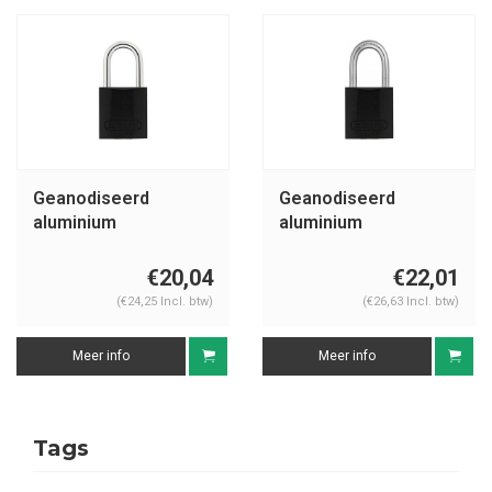
Geanodiseerd
Geanodiseerd
aluminium
aluminium
veiligheidshangslot
veiligheidshangslot
zwart 72/30
zwart 72IB/30
€20,04
€22,01
SCHWARZ
SCHWARZ
(€24,25 Incl. btw)
(€26,63 Incl. btw)
Meer info
Meer info
Tags