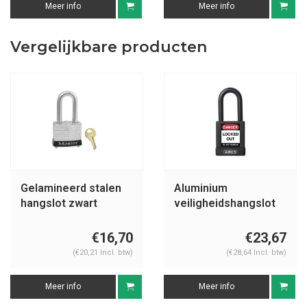
Meer info
Meer info
Vergelijkbare producten
Gelamineerd stalen
Aluminium
hangslot zwart
veiligheidshangslot
3LFBLK
met zwarte cover
74/40 zwart
€16,70
€23,67
(€20,21 Incl. btw)
(€28,64 Incl. btw)
Meer info
Meer info