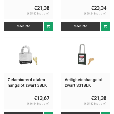
€21,38
€23,34
(€25,87 Incl. btw)
(€28,24 Incl. btw)
Meer info
Meer info
Gelamineerd stalen
Veiligheidshangslot
hangslot zwart 3BLK
zwart S31BLK
€13,67
€21,38
(€16,54 Incl. btw)
(€25,87 Incl. btw)