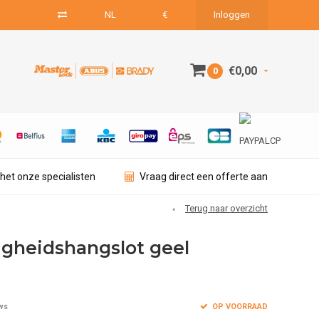
NL
€
Inloggen
€0,00
0
het onze specialisten
Vraag direct een offerte aan
Terug naar overzicht
ligheidshangslot geel
OP VOORRAAD
ws