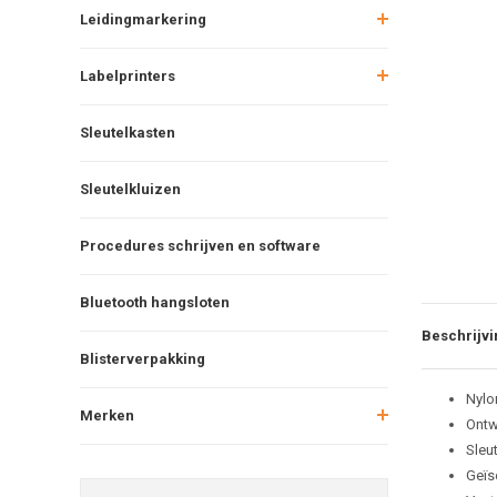
Leidingmarkering
Labelprinters
Sleutelkasten
Sleutelkluizen
Procedures schrijven en software
Bluetooth hangsloten
Beschrijvi
Blisterverpakking
Nylo
Merken
Ontw
Sleu
Geïs