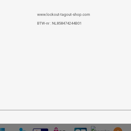
www.lockout-tagout-shop.com
BTW-nr : NL858474244B01