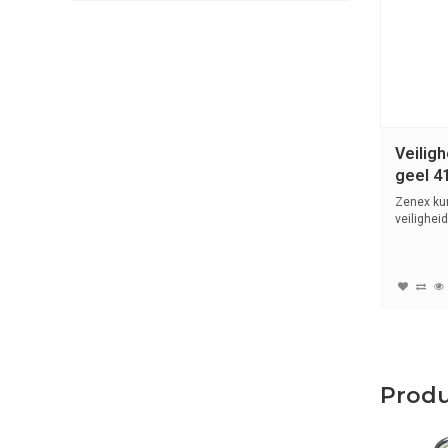
Veilig
geel 4
Zenex ku
veilighei
(6mm)...
Prod