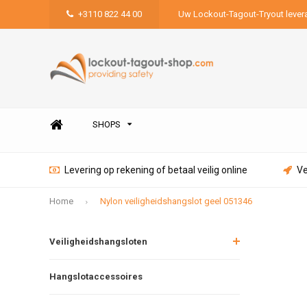
+3110 822 44 00
Uw Lockout-Tagout-Tryout lever
SHOPS
Levering op rekening of betaal veilig online
Ve
Home
Nylon veiligheidshangslot geel 051346
Veiligheidshangsloten
Hangslotaccessoires