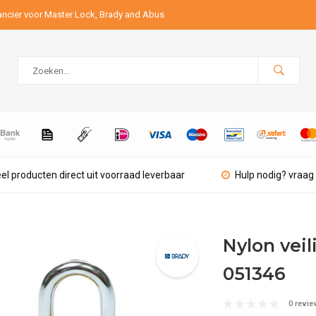
ancier voor Master Lock, Brady and Abus
el producten direct uit voorraad leverbaar
Hulp nodig? vraag 
Nylon vei
051346
0 revie