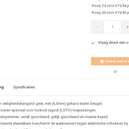
Koop 24 voor €19,94 p
Koop 36 voor €19,40 p
-
+
Vraag direct een o
Liever eerst 
ng
Specificaties
n veiligheidshangslot geel,
met (6,5mm) gehard stalen beugel.
orpen speciaal voor lockout tagout (LOTO) toepassingen.
telsystemen: uniek gecodeerd, gelijk gecodeerd en master-keyed.
oleerde sleutelkern beschermt de werknemers tegen elektrische schokken bij i