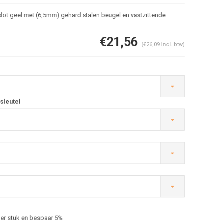
lot geel met (6,5mm) gehard stalen beugel en vastzittende
€21,56
(€26,09 Incl. btw)
sleutel
Afbeelding vergroten
er stuk en bespaar 5%