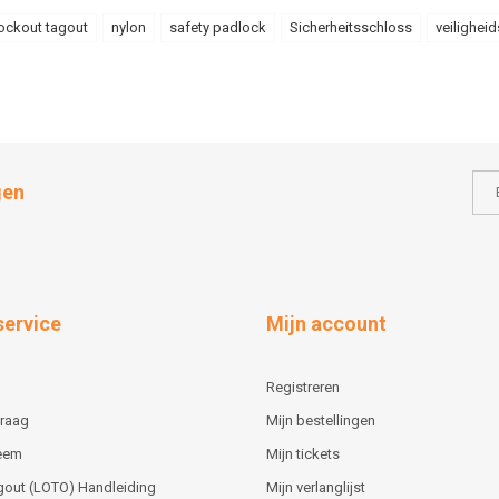
ockout tagout
nylon
safety padlock
Sicherheitsschloss
veilighei
gen
service
Mijn account
Registreren
vraag
Mijn bestellingen
teem
Mijn tickets
gout (LOTO) Handleiding
Mijn verlanglijst