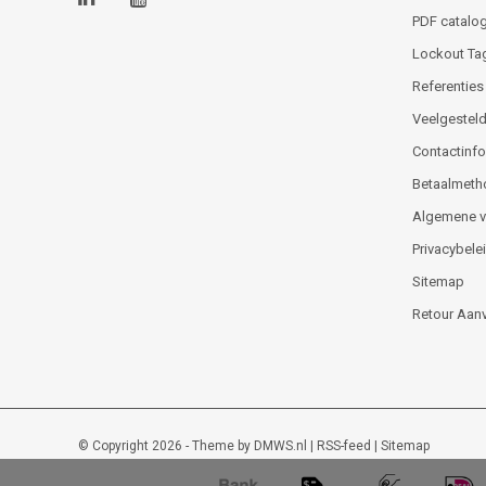
PDF catalog
Lockout Ta
Referenties
Veelgesteld
Contactinfor
Betaalmeth
Algemene 
Privacybele
Sitemap
Retour Aan
© Copyright 2026 - Theme by
DMWS.nl
|
RSS-feed
|
Sitemap