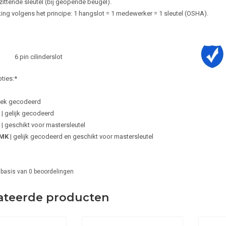
zittende sleutel (bij geopende beugel).
ing volgens het principe: 1 hangslot = 1 medewerker = 1 sleutel (OSHA).
6 pin cilinderslot
ties:*
niek gecodeerd
| gelijk gecodeerd
| geschikt voor mastersleutel
AMK
| gelijk gecodeerd en geschikt voor mastersleutel
 basis van
0
beoordelingen
ateerde producten