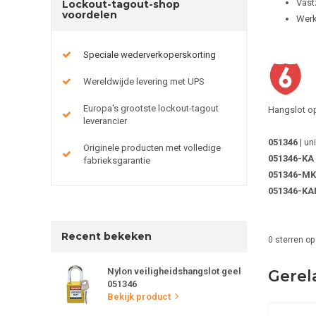
Vast
Lockout-tagout-shop
voordelen
Werk
Speciale wederverkoperskorting
Wereldwijde levering met UPS
Europa's grootste lockout-tagout
Hangslot op
leverancier
051346
| u
Originele producten met volledige
051346-KA
fabrieksgarantie
051346-MK
051346-K
Recent bekeken
0
sterren op
Nylon veiligheidshangslot geel
Gerel
051346
Bekijk product