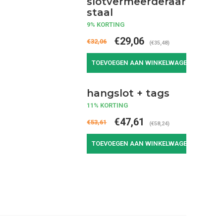
slotvermeerderaar
staal
9% KORTING
€29,06
€32,06
(€35,48)
TOEVOEGEN AAN WINKELWAGEN
hangslot + tags
11% KORTING
€47,61
€53,61
(€58,24)
TOEVOEGEN AAN WINKELWAGEN