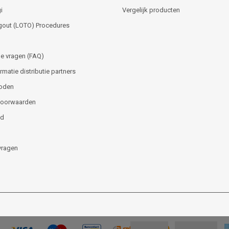
i
Vergelijk producten
gout (LOTO) Procedures
e vragen (FAQ)
matie distributie partners
oden
voorwaarden
id
vragen