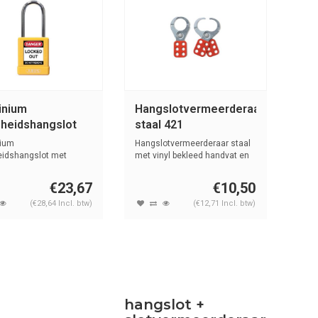
inium
Hangslotvermeerderaar
gheidshangslot
staal 421
gele cover
ium
Hangslotvermeerderaar staal
/40 geel
heidshangslot met
met vinyl bekleed handvat en
of cover geel met s...
38m...
€23,67
€10,50
(€28,64 Incl. btw)
(€12,71 Incl. btw)
hangslot +