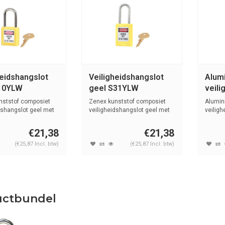
heidshangslot
Veiligheidshangslot
Alum
10YLW
geel S31YLW
veili
met 
nststof composiet
Zenex kunststof composiet
Alumin
74BS
dshangslot geel met
veiligheidshangslot geel met
veilig
(4,76...
kunstst
€21,38
€21,38
(€25,87 Incl. btw)
(€25,87 Incl. btw)
uctbundel