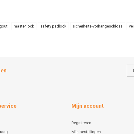
agout
master lock
safety padlock
sicherheits-vorhängeschloss
ve
gen
service
Mijn account
Registreren
vraag
Mijn bestellingen