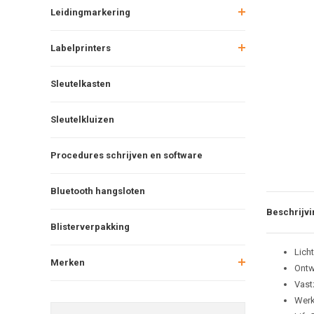
Leidingmarkering
Labelprinters
Sleutelkasten
Sleutelkluizen
Procedures schrijven en software
Bluetooth hangsloten
Beschrijvi
Blisterverpakking
Lich
Merken
Ontw
Vast
Werk