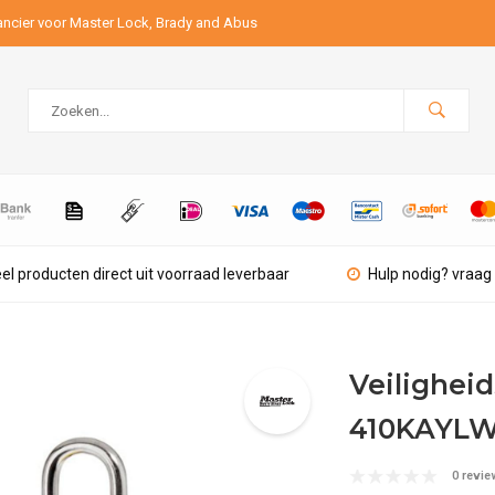
ancier voor Master Lock, Brady and Abus
el producten direct uit voorraad leverbaar
Hulp nodig? vraag 
Veilighei
410KAYL
0 revie