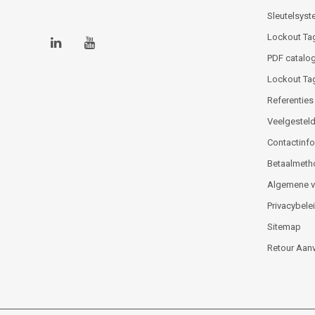
Sleutelsys
Lockout Ta
PDF catalog
Lockout Ta
Referenties
Veelgesteld
Contactinfor
Betaalmeth
Algemene 
Privacybele
Sitemap
Retour Aan