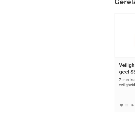
Gerel
Veilig
geel 
Zenex ku
veilighei
(4,76...