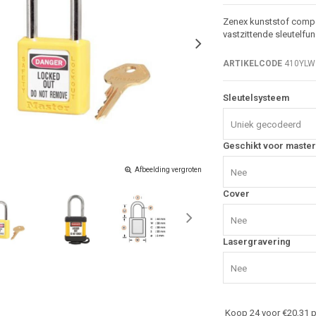
Zenex kunststof compo
vastzittende sleutelfun
ARTIKELCODE
410YLW
Sleutelsysteem
Uniek gecodeerd
Geschikt voor master
Afbeelding vergroten
Nee
Cover
Nee
Lasergravering
Nee
Koop 24 voor €20,31 p