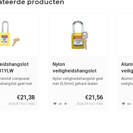
ateerde producten
heidshangslot
Nylon
Alum
S31YLW
veiligheidshangslot
veili
geel 051346
met 
nststof composiet
Nylon veiligheidshangslot geel
Alumin
74BS
dshangslot geel met
met (6,5mm) gehard stalen
veilig
beu...
kunstst
€21,38
€21,56
(€25,87 Incl. btw)
(€26,09 Incl. btw)