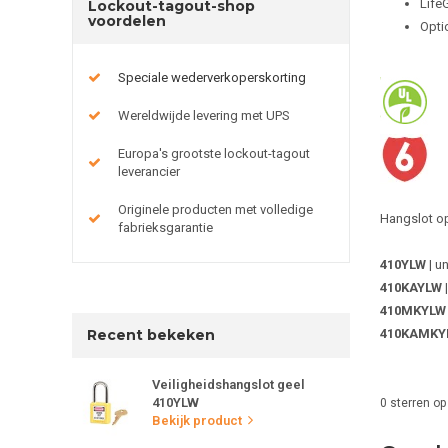
Life
Lockout-tagout-shop
voordelen
Opti
Speciale wederverkoperskorting
Wereldwijde levering met UPS
Europa's grootste lockout-tagout
leverancier
Originele producten met volledige
Hangslot op
fabrieksgarantie
410YLW
| u
410KAYLW
|
410MKYLW
Recent bekeken
410KAMKY
Veiligheidshangslot geel
410YLW
0
sterren op
Bekijk product