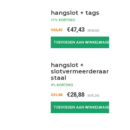
hangslot + tags
11% KORTING
€47,43
€53,43
(€58,02)
TOEVOEGEN AAN WINKELWAGEN
hangslot +
slotvermeerderaar
staal
9% KORTING
€28,88
€31,88
(€35,26)
TOEVOEGEN AAN WINKELWAGEN