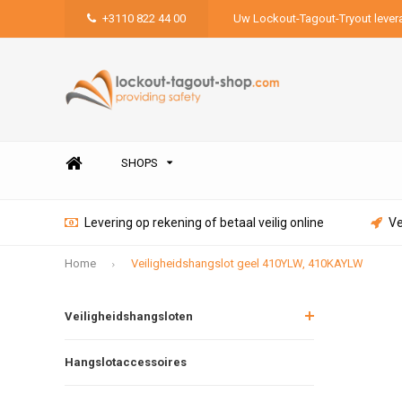
+3110 822 44 00
Uw Lockout-Tagout-Tryout lever
SHOPS
Levering op rekening of betaal veilig online
Ve
Home
Veiligheidshangslot geel 410YLW, 410KAYLW
Veiligheidshangsloten
Hangslotaccessoires