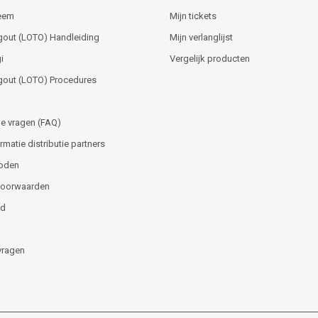
teem
Mijn tickets
gout (LOTO) Handleiding
Mijn verlanglijst
i
Vergelijk producten
gout (LOTO) Procedures
e vragen (FAQ)
matie distributie partners
oden
voorwaarden
id
vragen