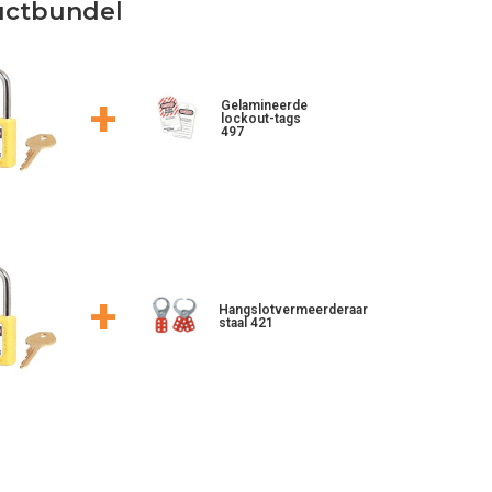
uctbundel
+
Gelamineerde
lockout-tags
497
+
Hangslotvermeerderaar
staal 421