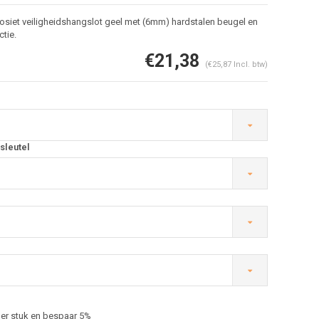
siet veiligheidshangslot geel met (6mm) hardstalen beugel en
ctie.
€21,38
(€25,87 Incl. btw)
sleutel
Afbeelding vergroten
er stuk en bespaar 5%