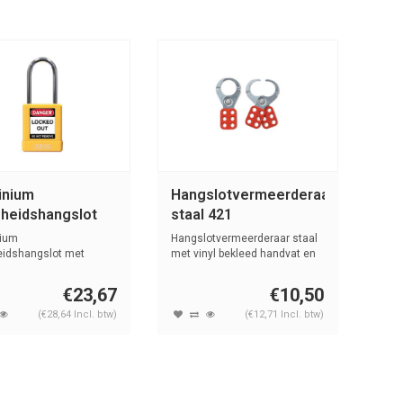
inium
Hangslotvermeerderaar
gheidshangslot
staal 421
gele cover
ium
Hangslotvermeerderaar staal
/40 geel
heidshangslot met
met vinyl bekleed handvat en
of cover geel met s...
38m...
€23,67
€10,50
(€28,64 Incl. btw)
(€12,71 Incl. btw)