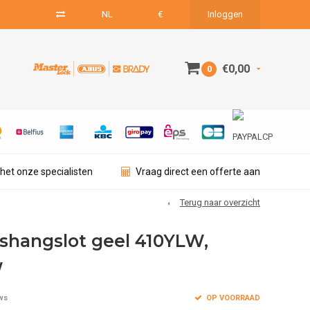
NL
€
Inloggen
€0,00
0
het onze specialisten
Vraag direct een offerte aan
Terug naar overzicht
dshangslot geel 410YLW,
W
OP VOORRAAD
ws