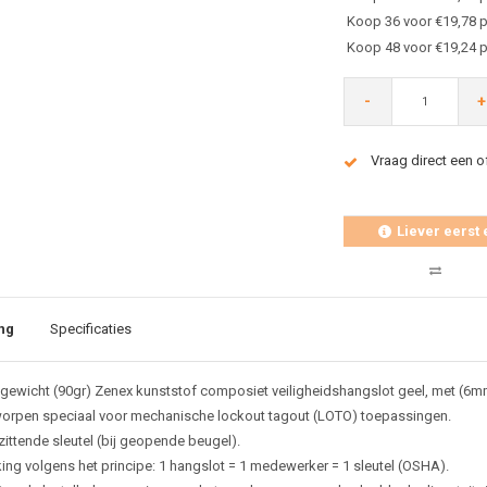
Koop 36 voor €19,78 p
Koop 48 voor €19,24 p
-
+
Vraag direct een o
Liever eerst 
ng
Specificaties
tgewicht (90gr) Zenex kunststof composiet veiligheidshangslot geel,
met (6mm
orpen speciaal voor mechanische lockout tagout (LOTO) toepassingen.
zittende sleutel (bij geopende beugel).
ing volgens het principe: 1 hangslot = 1 medewerker = 1 sleutel (OSHA).