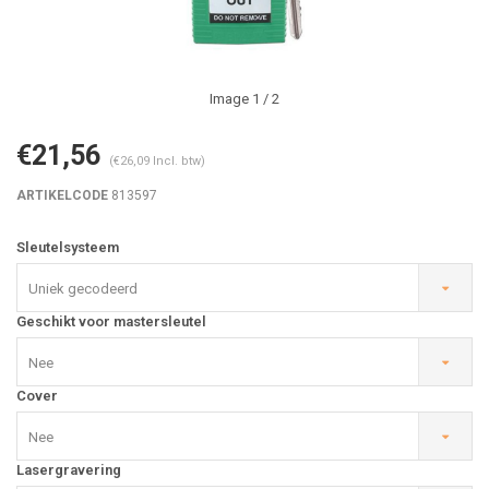
Image
1
/ 2
€21,56
(€26,09 Incl. btw)
ARTIKELCODE
813597
Sleutelsysteem
Uniek gecodeerd
Geschikt voor mastersleutel
Nee
Cover
Nee
Lasergravering