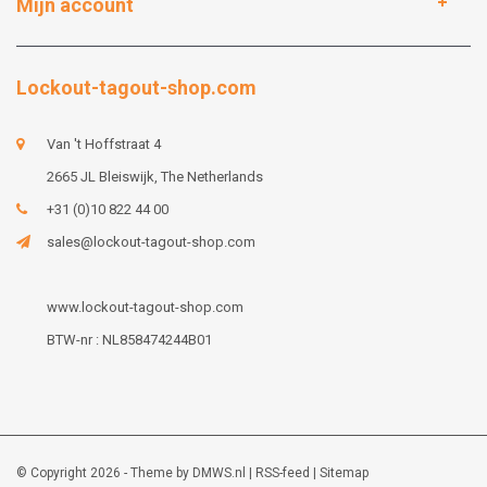
Mijn account
Lockout-tagout-shop.com
Van 't Hoffstraat 4
2665 JL Bleiswijk, The Netherlands
+31 (0)10 822 44 00
sales@lockout-tagout-shop.com
www.lockout-tagout-shop.com
BTW-nr : NL858474244B01
© Copyright 2026 - Theme by
DMWS.nl
|
RSS-feed
|
Sitemap