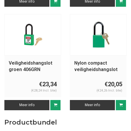
Meer info
Meer info
Veiligheidshangslot
Nylon compact
groen 406GRN
veiligheidshangslot
groen 814128
€23,34
€20,05
(€28,24 Incl. btw)
(€24,26 Incl. btw)
Meer info
Meer info
Productbundel