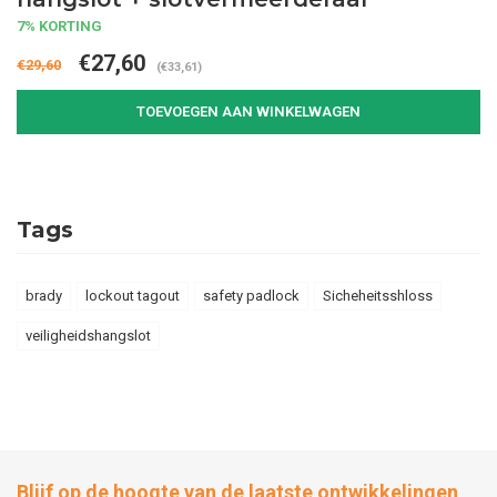
7% KORTING
€27,60
€29,60
(€33,61)
TOEVOEGEN AAN WINKELWAGEN
Tags
brady
lockout tagout
safety padlock
Sicheheitsshloss
veiligheidshangslot
Blijf op de hoogte van de laatste ontwikkelingen