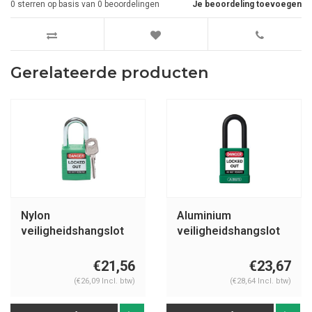
0
sterren op basis van
0
beoordelingen
Je beoordeling toevoegen
Gerelateerde producten
Nylon
Aluminium
veiligheidshangslot
veiligheidshangslot
groen 051345
met groene cover
74/40 groen
€21,56
€23,67
(€26,09 Incl. btw)
(€28,64 Incl. btw)