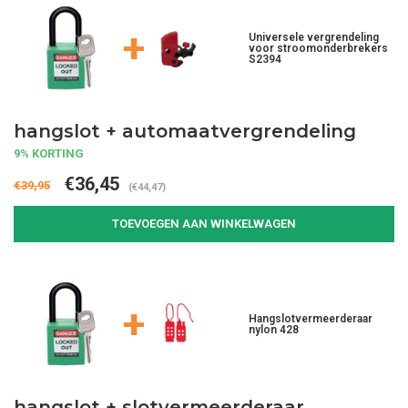
+
Universele vergrendeling
voor stroomonderbrekers
S2394
hangslot + automaatvergrendeling
9% KORTING
€36,45
€39,95
(€44,47)
TOEVOEGEN AAN WINKELWAGEN
+
Hangslotvermeerderaar
nylon 428
hangslot + slotvermeerderaar