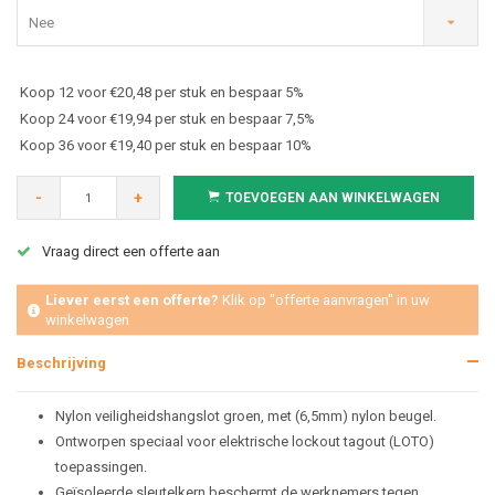
Nee
Koop 12 voor €20,48 per stuk en bespaar 5%
Koop 24 voor €19,94 per stuk en bespaar 7,5%
Koop 36 voor €19,40 per stuk en bespaar 10%
-
+
TOEVOEGEN AAN WINKELWAGEN
Vraag direct een offerte aan
Liever eerst een offerte?
Klik op "offerte aanvragen" in uw
winkelwagen
Beschrijving
Nylon veiligheidshangslot groen,
met (6,5mm) nylon beugel.
Ontworpen speciaal voor elektrische lockout tagout (LOTO)
toepassingen.
Geïsoleerde sleutelkern beschermt de werknemers tegen