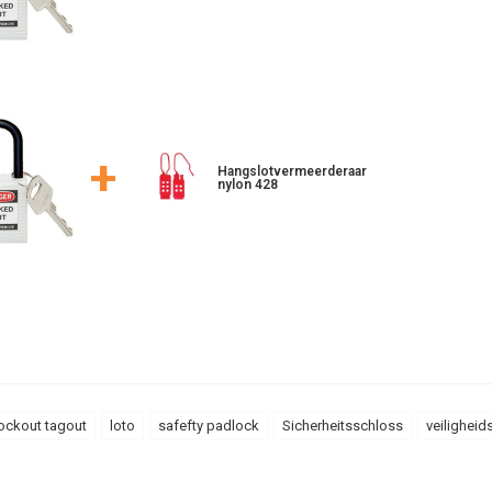
+
Hangslotvermeerderaar
nylon 428
ockout tagout
loto
safefty padlock
Sicherheitsschloss
veiligheid