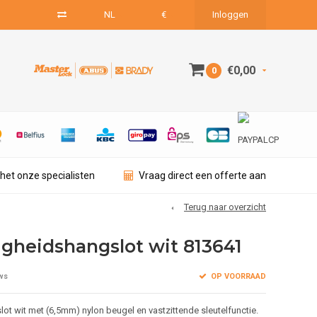
NL
€
Inloggen
€0,00
0
het onze specialisten
Vraag direct een offerte aan
Terug naar overzicht
igheidshangslot wit 813641
OP VOORRAAD
ws
lot wit met (6,5mm) nylon beugel en vastzittende sleutelfunctie.