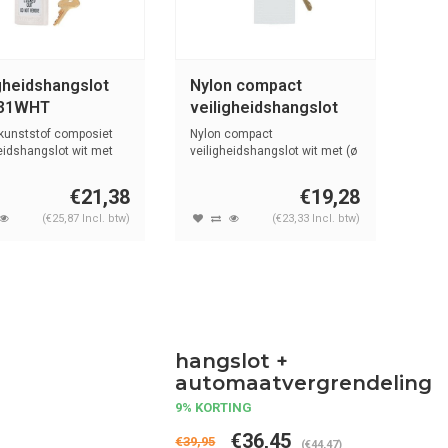
gheidshangslot
Nylon compact
S31WHT
veiligheidshangslot
wit 814122
kunststof composiet
Nylon compact
eidshangslot wit met
veiligheidshangslot wit met (ø
..
4,70mm) korte ...
€21,38
€19,28
(€25,87 Incl. btw)
(€23,33 Incl. btw)
hangslot +
automaatvergrendeling
9% KORTING
€36,45
€39,95
(€44,47)