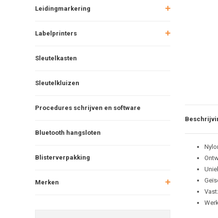
Leidingmarkering
Labelprinters
Sleutelkasten
Sleutelkluizen
Procedures schrijven en software
Beschrijvi
Bluetooth hangsloten
Nylo
Blisterverpakking
Ontw
Unie
Geïs
Merken
Vast
Werk