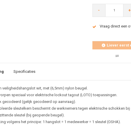
-
+
Vraag direct een o
Liever eerst 
ng
Specificaties
n veiligheidshangslot wit,
met (6,5mm) nylon beugel.
orpen speciaal voor elektrische lockout tagout (LOTO) toepassingen.
k gecodeerd (gelijk gecodeerd op aanvraag).
oleerde sleutelkern beschermt de werknemers tegen elektrische schokken bij i
zittende sleutel (bij geopende beugel).
ing volgens het principe: 1 hangslot = 1 medewerker = 1 sleutel (OSHA).