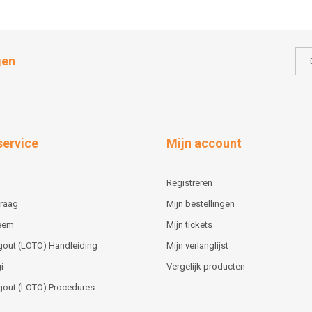
gen
service
Mijn account
Registreren
vraag
Mijn bestellingen
teem
Mijn tickets
gout (LOTO) Handleiding
Mijn verlanglijst
i
Vergelijk producten
gout (LOTO) Procedures