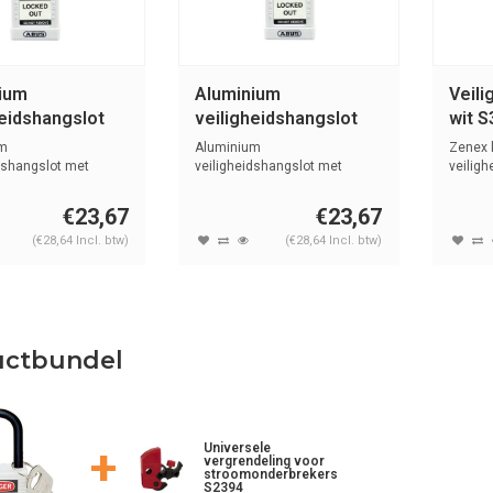
ium
Aluminium
Veili
heidshangslot
veiligheidshangslot
wit 
tte cover
met witte cover 74/40
m
Aluminium
Zenex 
0 wit
wit
dshangslot met
veiligheidshangslot met
veiligh
cover wit met st...
kunststof cover wit, geï...
(4,76m.
€23,67
€23,67
(€28,64 Incl. btw)
(€28,64 Incl. btw)
uctbundel
+
Universele
vergrendeling voor
stroomonderbrekers
S2394