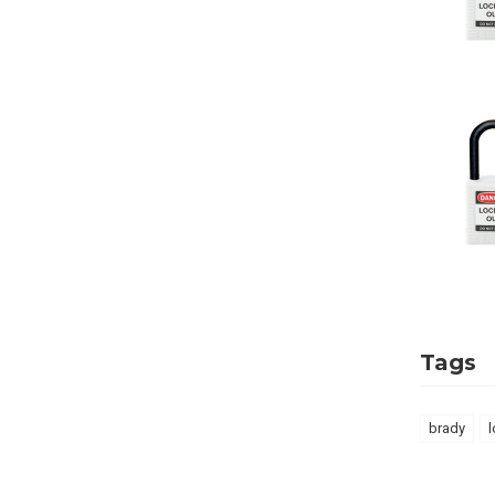
Tags
brady
l