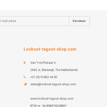
Verstuur
Lockout-tagout-shop.com
Van 't Hoffstraat 4
2665 JL Bleiswijk, The Netherlands
+31 (0)10 822 44 00
sales@lockout-tagout-shop.com
www.lockout-tagout-shop.com
BTW-nr : NL858474244B01