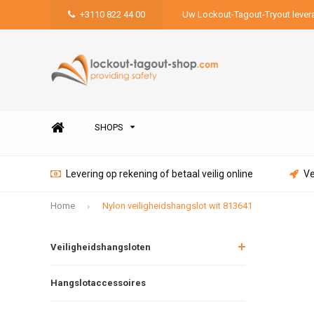
+3110 822 44 00
Uw Lockout-Tagout-Tryout lever
SHOPS
Levering op rekening of betaal veilig online
Ve
Home
Nylon veiligheidshangslot wit 813641
Veiligheidshangsloten
Hangslotaccessoires