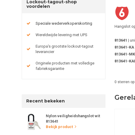
Lockout-tagout-shop
voordelen
Speciale wederverkoperskorting
Hangslot op
Wereldwijde levering met UPS
813641
| u
Europa's grootste lockout-tagout
813641-KA
leverancier
813641-MK
813641-K
Originele producten met volledige
fabrieksgarantie
0
sterren op
Gerel
Recent bekeken
Nylon veiligheidshangslot wit
813641
Bekijk product