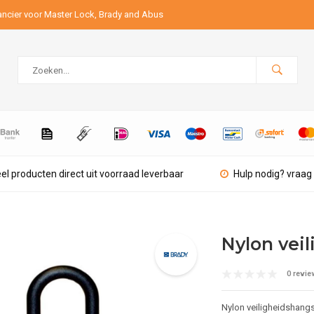
ancier voor Master Lock, Brady and Abus
el producten direct uit voorraad leverbaar
Hulp nodig? vraag 
Nylon veil
0 revie
Nylon veiligheidshangs