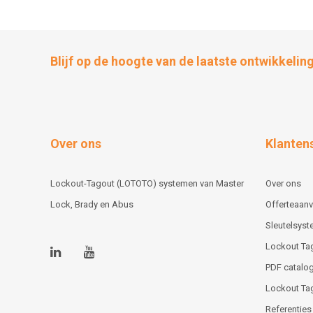
Blijf op de hoogte van de laatste ontwikkelin
Over ons
Klanten
Lockout-Tagout (LOTOTO) systemen van Master
Over ons
Lock, Brady en Abus
Offerteaan
Sleutelsys
Lockout Ta
PDF catalog
Lockout Ta
Referenties