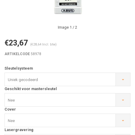
Image
1
/ 2
€23,67
(€28,64 Incl. btw)
ARTIKELCODE
58978
Sleutelsysteem
Uniek gecodeerd
Geschikt voor mastersleutel
Nee
Cover
Nee
Lasergravering