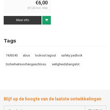
€6,00
(€7,26 Incl. btw)
Meer info
Tags
74/BS40
abus
lockout tagout
safety padlock
Sicherheitsvorhängeschloss.
veiligheidshangslot
Blijf op de hoogte van de laatste ontwikkelingen