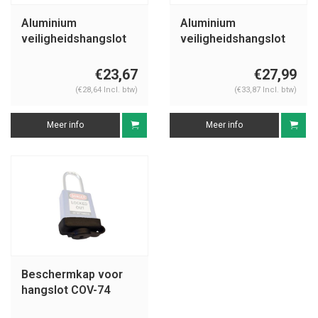
Aluminium
Aluminium
veiligheidshangslot
veiligheidshangslot
met witte cover
met witte cover
74BS/40 wit
74/40HB75 wit
€23,67
€27,99
(€28,64 Incl. btw)
(€33,87 Incl. btw)
Meer info
Meer info
Beschermkap voor
hangslot COV-74