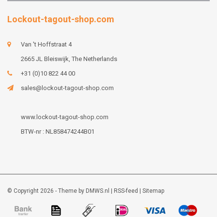
Lockout-tagout-shop.com
Van 't Hoffstraat 4
2665 JL Bleiswijk, The Netherlands
+31 (0)10 822 44 00
sales@lockout-tagout-shop.com
www.lockout-tagout-shop.com
BTW-nr : NL858474244B01
© Copyright 2026 - Theme by
DMWS.nl
|
RSS-feed
|
Sitemap