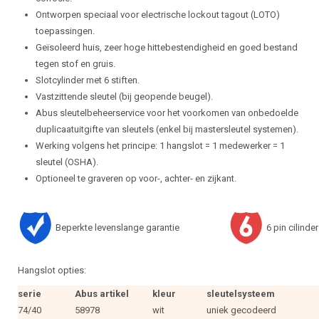
Ontworpen speciaal voor electrische lockout tagout (LOTO)
toepassingen.
Geïsoleerd huis, zeer hoge hittebestendigheid en goed bestand
tegen stof en gruis.
Slotcylinder met 6 stiften.
Vastzittende sleutel (bij geopende beugel).
Abus sleutelbeheerservice voor het voorkomen van onbedoelde
duplicaatuitgifte van sleutels (enkel bij mastersleutel systemen).
Werking volgens het principe: 1 hangslot = 1 medewerker = 1
sleutel (OSHA).
Optioneel te graveren op voor-, achter- en zijkant.
Beperkte levenslange garantie
6 pin cilinder
Hangslot opties:
serie
Abus artikel
kleur
sleutelsysteem
74/40
58978
wit
uniek gecodeerd