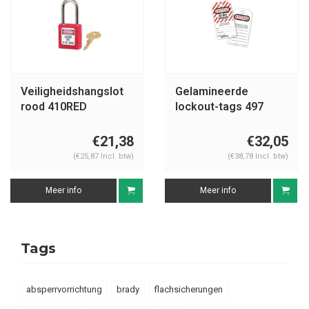
Veiligheidshangslot
Gelamineerde
rood 410RED
lockout-tags 497
€21,38
€32,05
(€25,87 Incl. btw)
(€38,78 Incl. btw)
Meer info
Meer info
Tags
absperrvorrichtung
brady
flachsicherungen