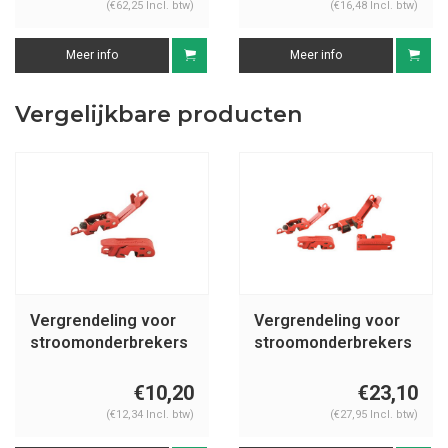
(€62,25 Incl. btw)
(€16,48 Incl. btw)
Meer info
Meer info
Vergelijkbare producten
Vergrendeling voor
Vergrendeling voor
stroomonderbrekers
stroomonderbrekers
493B
506 (491B en 493B)
€10,20
€23,10
(€12,34 Incl. btw)
(€27,95 Incl. btw)