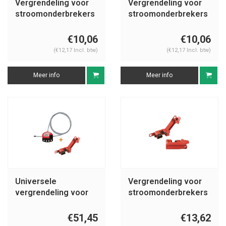
Vergrendeling voor
Vergrendeling voor
stroomonderbrekers
stroomonderbrekers
< 11mm S2390
< 12,7mm S2392
€10,06
€10,06
(€12,17 Incl. btw)
(€12,17 Incl. btw)
Meer info
Meer info
Universele
Vergrendeling voor
vergrendeling voor
stroomonderbrekers
kogelkranen S806-
491B
491B
€51,45
€13,62