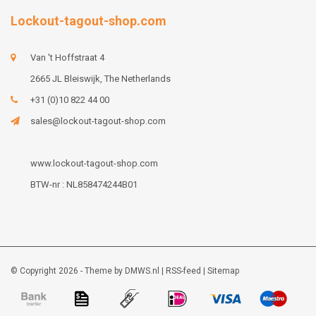
Lockout-tagout-shop.com
Van 't Hoffstraat 4
2665 JL Bleiswijk, The Netherlands
+31 (0)10 822 44 00
sales@lockout-tagout-shop.com
www.lockout-tagout-shop.com
BTW-nr : NL858474244B01
© Copyright 2026 - Theme by
DMWS.nl
|
RSS-feed
|
Sitemap