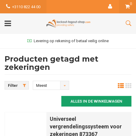
0
+3110 822 44 00
Levering op rekening of betaal veilig online
Producten getagd met
zekeringen
Filter
Meest
bekeken
ALLES IN DE WINKELWAGEN
Universeel
vergrendelingssysteem voor
zekeringen 873367