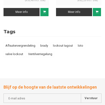
(€55,48 Incl. btw)
(€62,25 Incl. btw)
Meer info
Meer info
Tags
Aflsuitervergrendeling
brady
lockout tagout
loto
valve lockout
Ventilverriegelung
Blijf op de hoogte van de laatste ontwikkelingen
Verstuur