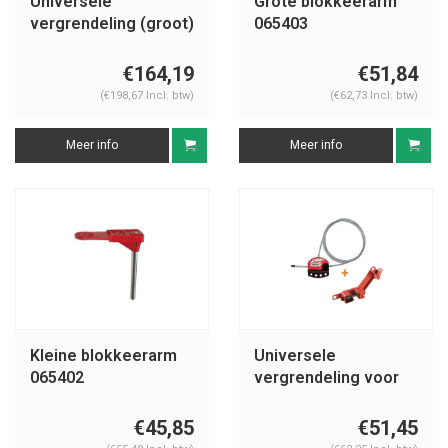
Universele
Grote blokkeerarm
vergrendeling (groot)
065403
050899
€164,19
€51,84
(€198,67 Incl. btw)
(€62,73 Incl. btw)
Meer info
Meer info
Kleine blokkeerarm
Universele
065402
vergrendeling voor
kogelkranen S806-
491B
€45,85
€51,45