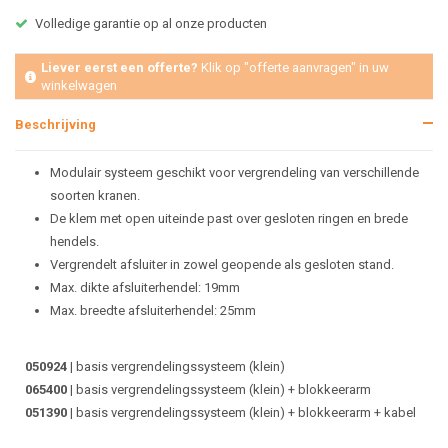
Volledige garantie op al onze producten
Liever eerst een offerte?
Klik op "offerte aanvragen" in uw
winkelwagen
Beschrijving
Modulair systeem geschikt voor vergrendeling van verschillende
soorten kranen.
De klem met open uiteinde past over gesloten ringen en brede
hendels.
Vergrendelt afsluiter in zowel geopende als gesloten stand.
Max. dikte afsluiterhendel: 19mm
Max. breedte afsluiterhendel: 25mm
050924
| basis vergrendelingssysteem (klein)
065400
| basis vergrendelingssysteem (klein) + blokkeerarm
051390
| basis vergrendelingssysteem (klein) + blokkeerarm + kabel