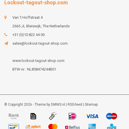
Lockout-tagout-shop.com
Van 't Hoffstraat 4
2665 JL Bleiswijk, The Netherlands
+31 (0)10 822 44 00
sales@lockout-tagout-shop.com
www.lockout-tagout-shop.com
BTW-nr : NL858474244B01
© Copyright 2026 - Theme by
DMWS.nl
|
RSS-feed
|
Sitemap