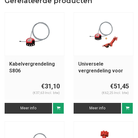
Gerelateerde producten
Kabelvergrendeling
Universele
S806
vergrendeling voor
kogelkranen S806-
491B
€31,10
€51,45
(€37,63 Incl. btw)
(€62,25 Incl. btw)
Meer info
Meer info