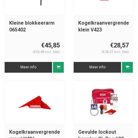
Kleine blokkeerarm
Kogelkraanvergrendeling
065402
klein V423
€45,85
€28,57
(€55,48 Incl. btw)
(€34,57 Incl. btw)
Meer info
Meer info
Kogelkraanvergrendeling
Gevulde lockout