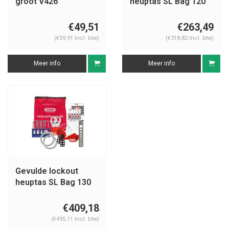
groot V426
heuptas SL Bag 120
Mechanisch
€49,51
€263,49
(€59,91 Incl. btw)
(€318,82 Incl. btw)
Meer info
Meer info
Gevulde lockout
heuptas SL Bag 130
Mechanisch
€409,18
(€495,11 Incl. btw)