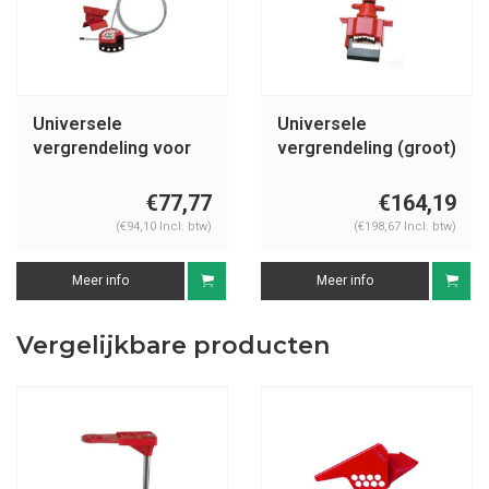
Universele
Universele
vergrendeling voor
vergrendeling (groot)
regelkleppen S3921
050899
€77,77
€164,19
(€94,10 Incl. btw)
(€198,67 Incl. btw)
Meer info
Meer info
Vergelijkbare producten