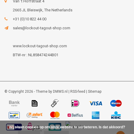
Van 't Hoffstraat 4
2665 JL Bleiswijk, The Netherlands
+31 (0)10 822 44 00
sales@lockout-tagout-shop.com
www.lockout-tagout-shop.com
BTW-nr : NL858474244B01
© Copyright 2026 - Theme by
DMWS.nl
|
RSS-feed
|
Sitemap
Wij slaan cookies op om onze website te verbeteren. Is dat akkoord?