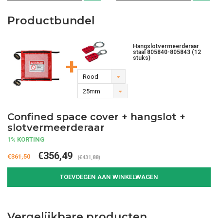
Productbundel
Hangslotvermeerderaar
staal 805840-805843 (12
+
stuks)
Rood
25mm
Confined space cover + hangslot +
slotvermeerderaar
1% KORTING
€356,49
€361,50
(€431,88)
TOEVOEGEN AAN WINKELWAGEN
Vergelijkbare producten