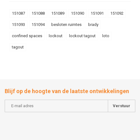
151087
151088
151089
151090
151091
151092
151093
151094
besloten ruimtes
brady
confined spaces
lockout
lockout tagout
loto
tagout
Blijf op de hoogte van de laatste ontwikkelingen
Verstuur