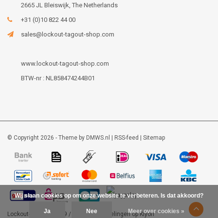
2665 JL Bleiswijk, The Netherlands
+31 (0)10 822 44 00
sales@lockout-tagout-shop.com
www.lockout-tagout-shop.com
BTW-nr : NL858474244B01
© Copyright 2026 - Theme by
DMWS.nl
|
RSS-feed
|
Sitemap
Wij slaan cookies op om onze website te verbeteren. Is dat akkoord?
Ja
Nee
Meer over cookies »
Lockout-tagout-shop
9
/
10
-
48
beoordelingen op
Kiyoh