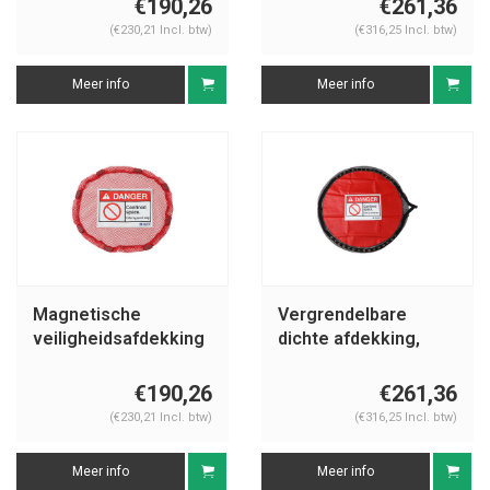
€190,26
€261,36
(€230,21 Incl. btw)
(€316,25 Incl. btw)
Meer info
Meer info
Magnetische
Vergrendelbare
veiligheidsafdekking
dichte afdekking,
besloten ruimtes
besloten ruimtes
€190,26
€261,36
(€230,21 Incl. btw)
(€316,25 Incl. btw)
Meer info
Meer info