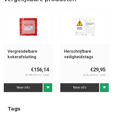
Vergrendelbare
Herschrijfbare
kokerafsluiting
veiligheidstags
Engels Guardian
Extreme
€156,14
€29,95
(€188,93 Incl. btw)
(€36,24 Incl. btw)
Meer info
Meer info
Tags