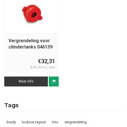
Vergrendeling voor
cilindertanks 046139
€32,31
(€39,10 Incl. btw)
Meer info
Tags
brady
lockout tagout
loto
vergrendeling