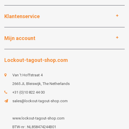
Klantenservice
Mijn account
Lockout-tagout-shop.com
Van 't Hoffstraat 4
2665 JL Bleiswijk, The Netherlands
+31 (0)10 822 44 00
sales@lockout-tagout-shop.com
www.lockout-tagout-shop.com
BTW-nr : NL858474244B01