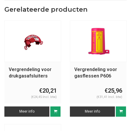
Gerelateerde producten
Vergrendeling voor
Vergrendeling voor
drukgasafsluiters
gasflessen P606
S3910
€20,21
€25,96
(€24,45 Incl. btw)
(€31,41 Incl. btw)
Meer info
Meer info