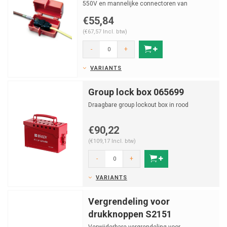
550V en mannelijke connectoren van
luchtslangen.
€55,84
(€67,57 Incl. btw)
-
+
VARIANTS
Group lock box 065699
Draagbare group lockout box in rood
€90,22
(€109,17 Incl. btw)
-
+
VARIANTS
Vergrendeling voor
drukknoppen S2151