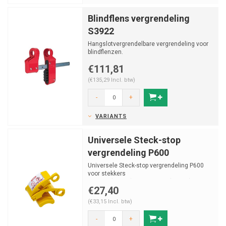
Blindflens vergrendeling
S3922
Hangslotvergrendelbare vergrendeling voor
blindflenzen.
€111,81
(€135,29 Incl. btw)
-
+
VARIANTS
Universele Steck-stop
vergrendeling P600
Universele Steck-stop vergrendeling P600
voor stekkers
16-32 A (3-polig) en 60-125 A (5-polig)
€27,40
(€33,15 Incl. btw)
-
+