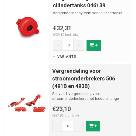
cilindertanks 046139
Vergrendelingssyteem voor cilindertanks.
€32,31
(€39,10 Incl. btw)
-
+
VARIANTS
Vergrendeling voor
stroomonderbrekers 506
(491B en 493B)
Set van 1 vergrendeling voor
stroomonderbrekers met brede of lange
tuimelschakelaars (491B) en 1 ver...
€23,10
(€27,95 Incl. btw)
-
+