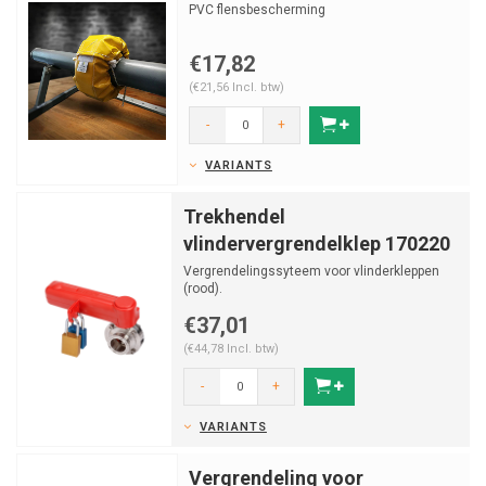
PVC flensbescherming
€17,82
(€21,56 Incl. btw)
-
+
VARIANTS
Trekhendel
vlindervergrendelklep 170220
Vergrendelingssyteem voor vlinderkleppen
(rood).
€37,01
(€44,78 Incl. btw)
-
+
VARIANTS
Vergrendeling voor