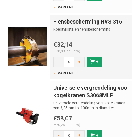
VARIANTS
Flensbescherming RVS 316
Roestvrijstalen flensbescherming
€32,14
(€38,89 Incl. btw)
-
+
VARIANTS
Universele vergrendeling voor
kogelkranen S3068MLP
Universele vergrendeling voor kogelkranen
van 6,35mm tot 100mm in diameter.
€58,07
(€70,26 Incl. btw)
-
+