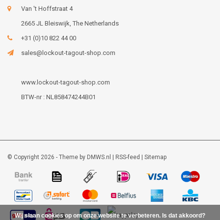
Van 't Hoffstraat 4
2665 JL Bleiswijk, The Netherlands
+31 (0)10 822 44 00
sales@lockout-tagout-shop.com
www.lockout-tagout-shop.com
BTW-nr : NL858474244B01
© Copyright 2026 - Theme by
DMWS.nl
|
RSS-feed
|
Sitemap
Wij slaan cookies op om onze website te verbeteren. Is dat akkoord?