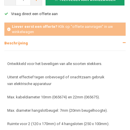
Vraag direct een offerte aan
Liever eerst een offerte?
Klik op "offerte aanvragen" in uw
winkelwagen
Beschrijving
Ontwikkeld voor het beveiligen van alle soorten stekkers.
Uiterst effectief tegen onbevoegd of onachtzaam gebruik
van elektrische apparatuur
Max. kabeldiameter 10mm (065674) en 22mm (065675).
Max. diameter hangslotbeugel: 7mm (20mm beugelhoogte).
Ruimte voor 2 (120 x 170mm) of 4 hangsloten (250 x 100mm).