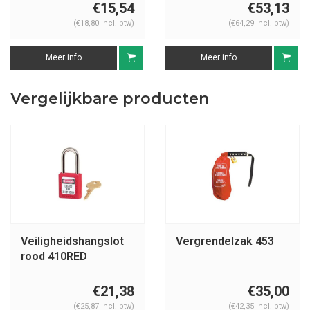
€15,54
€53,13
(€18,80 Incl. btw)
(€64,29 Incl. btw)
Meer info
Meer info
Vergelijkbare producten
Veiligheidshangslot
Vergrendelzak 453
rood 410RED
€21,38
€35,00
(€25,87 Incl. btw)
(€42,35 Incl. btw)