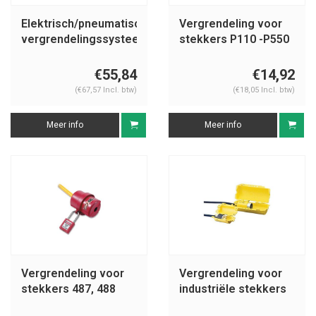
Elektrisch/pneumatisch
Vergrendeling voor
vergrendelingssysteem
stekkers P110 -P550
800126
€55,84
€14,92
(€67,57 Incl. btw)
(€18,05 Incl. btw)
Meer info
Meer info
Vergrendeling voor
Vergrendeling voor
stekkers 487, 488
industriële stekkers
065695-065968