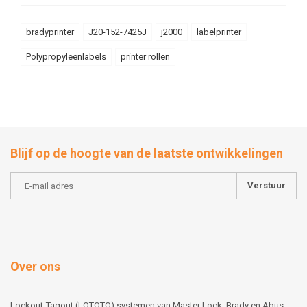
bradyprinter
J20-152-7425J
j2000
labelprinter
Polypropyleenlabels
printer rollen
Blijf op de hoogte van de laatste ontwikkelingen
Verstuur
Over ons
Lockout-Tagout (LOTOTO) systemen van Master Lock, Brady en Abus