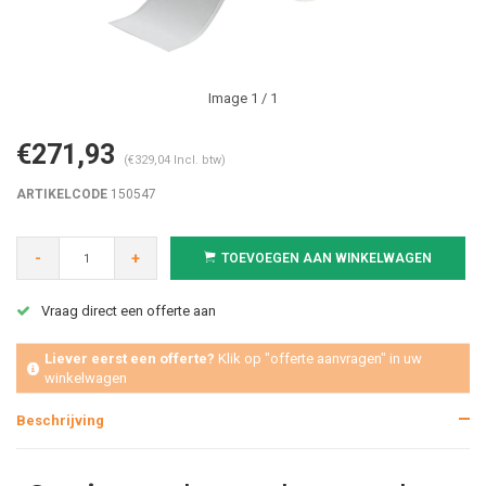
Image
1
/ 1
€271,93
(€329,04 Incl. btw)
ARTIKELCODE
150547
-
+
TOEVOEGEN AAN WINKELWAGEN
Vraag direct een offerte aan
Liever eerst een offerte?
Klik op "offerte aanvragen" in uw
winkelwagen
Beschrijving