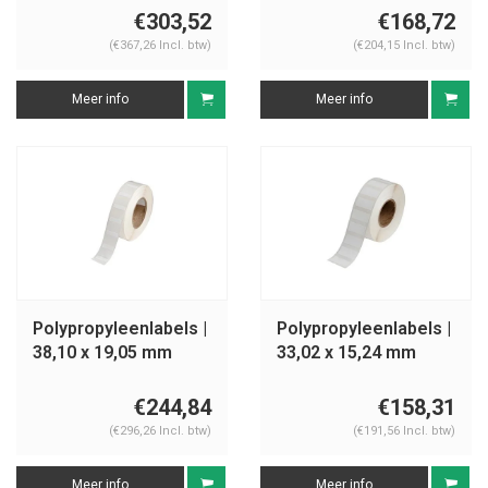
€303,52
€168,72
(€367,26 Incl. btw)
(€204,15 Incl. btw)
Meer info
Meer info
Polypropyleenlabels |
Polypropyleenlabels |
38,10 x 19,05 mm
33,02 x 15,24 mm
€244,84
€158,31
(€296,26 Incl. btw)
(€191,56 Incl. btw)
Meer info
Meer info