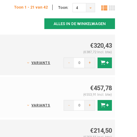
Toon 1 - 21 van 42
Toon:
4
ALLES IN DE WINKELWAGEN
€320,43
(€387,72 Incl. btw)
-
+
VARIANTS
€457,78
(€553,91 Incl. btw)
-
+
VARIANTS
€214,50