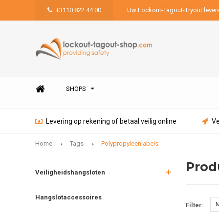
+3110 822 44 00
Uw Lockout-Tagout-Tryout lever
SHOPS
Levering op rekening of betaal veilig online
Ve
Home
Tags
Polypropyleenlabels
Prod
Veiligheidshangsloten
Hangslotaccessoires
M
Filter: