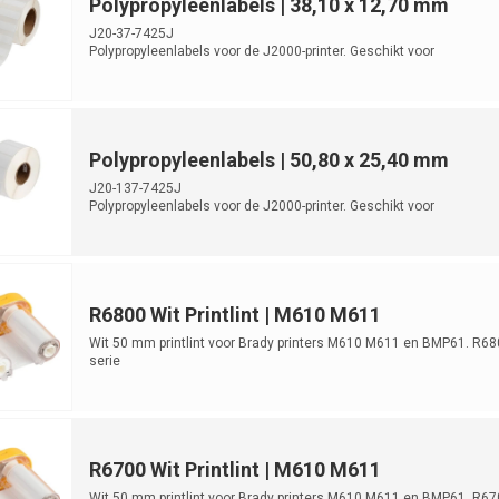
Polypropyleenlabels | 38,10 x 12,70 mm
J20-37-7425J
Polypropyleenlabels voor de J2000-printer. Geschikt voor
laboratoriumidentificatie. R...
Polypropyleenlabels | 50,80 x 25,40 mm
J20-137-7425J
Polypropyleenlabels voor de J2000-printer. Geschikt voor
laboratoriumidentificatie. ...
R6800 Wit Printlint | M610 M611
Wit 50 mm printlint voor Brady printers M610 M611 en BMP61. R68
serie
R6700 Wit Printlint | M610 M611
Wit 50 mm printlint voor Brady printers M610 M611 en BMP61. R67