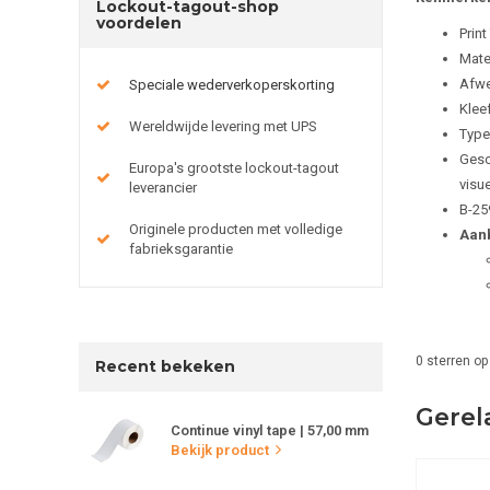
Lockout-tagout-shop
voordelen
Print
Mate
Afwe
Speciale wederverkoperskorting
Kleef
Wereldwijde levering met UPS
Type
Gesc
Europa's grootste lockout-tagout
visu
leverancier
B-25
Originele producten met volledige
Aanb
fabrieksgarantie
0
sterren op
Recent bekeken
Gerel
Continue vinyl tape | 57,00 mm
Bekijk product