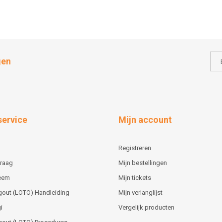
gen
service
Mijn account
Registreren
vraag
Mijn bestellingen
teem
Mijn tickets
gout (LOTO) Handleiding
Mijn verlanglijst
i
Vergelijk producten