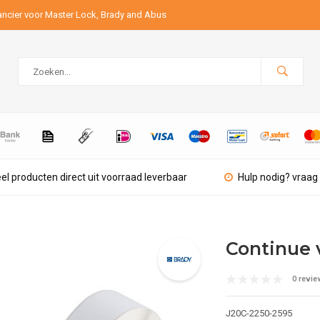
ancier voor Master Lock, Brady and Abus
el producten direct uit voorraad leverbaar
Hulp nodig? vraag 
Continue 
0 revie
J20C-2250-2595