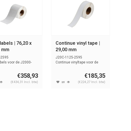
 labels | 76,20 x
Continue vinyl tape |
0 mm
29,00 mm
-2595
J20C-1125-2595
abels voor de J2000-
Continue vinyltape voor de
 Rol van 34...
J2000-printer. G...
€358,93
€185,35
(€434,31 Incl. btw)
(€224,27 Incl. btw)