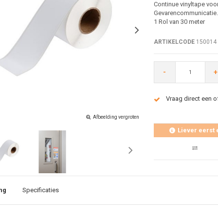
Continue vinyltape voor
Gevarencommunicatie.
1 Rol van 30 meter
ARTIKELCODE
150014
-
+
Vraag direct een o
Afbeelding vergroten
Liever eerst 
ng
Specificaties