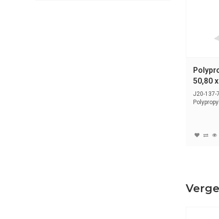
Polypro
50,80 
J20-137-
Polypropy
J2000-prin
Verge