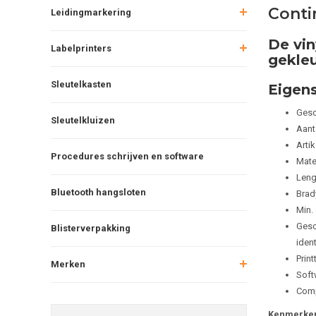
Conti
Leidingmarkering
De vin
Labelprinters
gekleu
Sleutelkasten
Eigen
Gesc
Sleutelkluizen
Aant
Arti
Procedures schrijven en software
Mater
Leng
Bluetooth hangsloten
Brad
Min.
Gesch
Blisterverpakking
ident
Print
Merken
Soft
Comp
Kenmerken