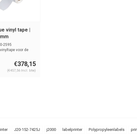
e vinyl tape |
0 mm
0-2595
vinyltape voor de
ter. G...
€378,15
(€457,56 Incl. btw)
inter
J20-152-7425J
j2000
labelprinter
Polypropyleenlabels
pri