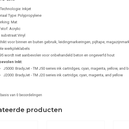
 Technologie: Inkjet
riaal Type: Polypropylene
rking: Mat
stof: Acrylic
 substraat:Vinyl
hikt voor binnen en buiten gebruik, leidingmarkeringen, pijltape, magazijnm
ele werkpleklabels
95 wordt niet aanbevolen voor onbehandeld beton en ongeverfd hout
evolen Inkt:
J5000: BradyJet - TM J50 series ink cartridges; cyan, magenta, yellow, and b
J2000: BradyJet - TM J20 series ink cartridge; cyan, magenta, and yellow
 basis van
0
beoordelingen
ateerde producten