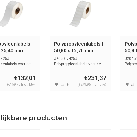
pyleenlabels |
Polypropyleenlabels |
Polyp
x 25,40 mm
50,80 x 12,70 mm
50,80
7425J
J20-53-7425J
J20-15
leenlabels voor de
Polypropyleenlabels voor de
Polypro
ter. G...
J2000-printer. Ge...
J2000-pr
€132,01
€231,37
(€159,73 Incl. btw)
(€279,96 Incl. btw)
lijkbare producten