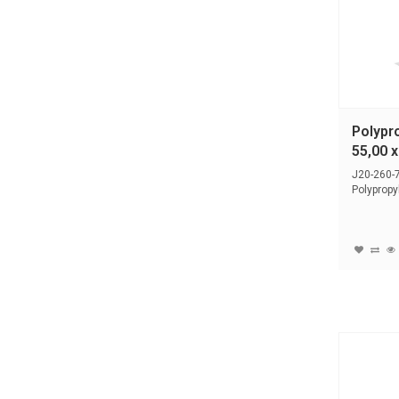
Polypro
55,00 
J20-260-
Polypropy
J2000-prin