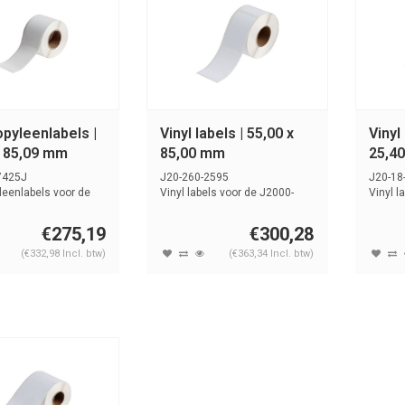
pyleenlabels |
Vinyl labels | 55,00 x
Vinyl
x 85,09 mm
85,00 mm
25,4
7425J
J20-260-2595
J20-18
leenlabels voor de
Vinyl labels voor de J2000-
Vinyl l
ter. G...
printer. Rol van 3...
printer.
€275,19
€300,28
(€332,98 Incl. btw)
(€363,34 Incl. btw)