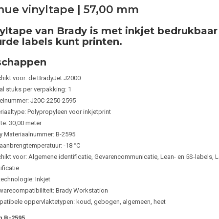
nue vinyltape | 57,00 mm
yltape van Brady is met inkjet bedrukbaa
rde labels kunt printen.
schappen
hikt voor: de BradyJet J2000
al stuks per verpakking: 1
kelnummer: J20C-2250-2595
iaaltype: Polypropyleen voor inkjetprint
te: 30,00 meter
y Materiaalnummer: B-2595
 aanbrengtemperatuur: -18 °C
ikt voor: Algemene identificatie, Gevarencommunicatie, Lean- en 5S-labels, Leid
ificatie
technologie: Inkjet
warecompatibiliteit: Brady Workstation
atibele oppervlaktetypen: koud, gebogen, algemeen, heet
 B-2595