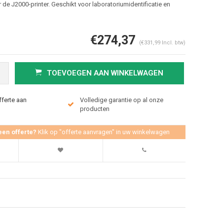
 de J2000-printer. Geschikt voor laboratoriumidentificatie en
€274,37
(€331,99 Incl. btw)
TOEVOEGEN AAN WINKELWAGEN
fferte aan
Volledige garantie op al onze
producten
Afbeelding vergroten
een offerte?
Klik op "offerte aanvragen" in uw winkelwagen