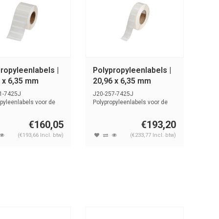
ropyleenlabels |
Polypropyleenlabels |
 x 6,35 mm
20,96 x 6,35 mm
1-7425J
J20-257-7425J
pyleenlabels voor de
Polypropyleenlabels voor de
inter. G...
J2000-printer. G...
€160,05
€193,20
(€193,66 Incl. btw)
(€233,77 Incl. btw)