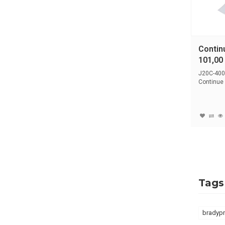
Continu
101,0
J20C-400
Continue 
J2000-prin
Tags
bradypr