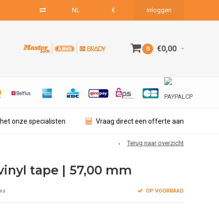
NL
€
Inloggen
€0,00
0
het onze specialisten
Vraag direct een offerte aan
Terug naar overzicht
vinyl tape | 57,00 mm
OP VOORRAAD
ws