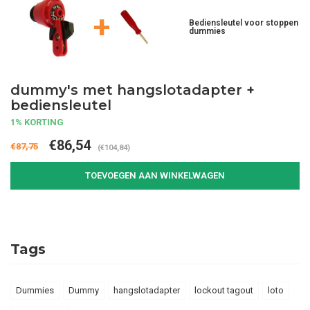
+
Bediensleutel voor stoppen
dummies
dummy's met hangslotadapter +
bediensleutel
1% KORTING
€86,54
€87,75
(€104,84)
TOEVOEGEN AAN WINKELWAGEN
Tags
Dummies
Dummy
hangslotadapter
lockout tagout
loto