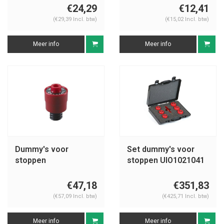
€24,29
€12,41
(€29,39 Incl. btw)
(€15,02 Incl. btw)
Meer info
Meer info
Dummy's voor
Set dummy's voor
stoppen
stoppen UIO1021041
€47,18
€351,83
(€57,09 Incl. btw)
(€425,71 Incl. btw)
Meer info
Meer info