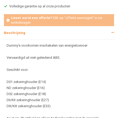
Volledige garantie op al onze producten
Liever eerst een offerte?
Klik op "offerte aanvragen" in uw
winkelwagen
Beschrijving
Dummy's voorkomen inschakelen van energietoevoer
Vervaardigd uit niet-geleidend ABS.
Geschikt voor:
D01 zekeringhouder (E14)
ND zekeringhouder (E16)
D02 zekeringhouder (E18)
DII/KII zekeringhouder (E27)
DIII/KIII zekeringhouder (E33)