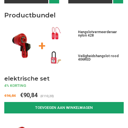
Productbundel
Hangslotvermeerderaar
nylon 428
+
Veiligheidshangslot rood
406RED
elektrische set
4% KORTING
€90,84
€94,84
(€110,20)
TOEVOEGEN AAN WINKELWAGEN