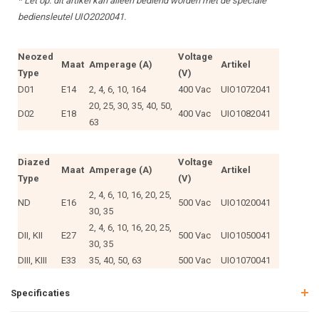
* Let op: dit artikel kan alleen bediend worden met de speciale
bediensleutel UIO2020041.
Neozed
Voltage
Maat
Amperage (A)
Artikel
Type
(V)
D01
E14
2, 4, 6, 10, 164
400 Vac
UIO1072041
20, 25, 30, 35, 40, 50,
D02
E18
400 Vac
UIO1082041
63
Diazed
Voltage
Maat
Amperage (A)
Artikel
Type
(V)
2, 4, 6, 10, 16, 20, 25,
ND
E16
500 Vac
UIO1020041
30, 35
2, 4, 6, 10, 16, 20, 25,
DII, KII
E27
500 Vac
UIO1050041
30, 35
DIII, KIII
E33
35, 40, 50, 63
500 Vac
UIO1070041
Specificaties