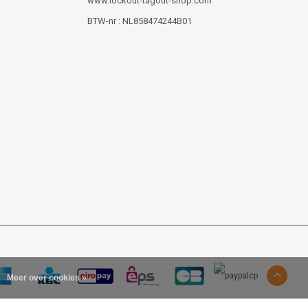
www.lockout-tagout-shop.com
BTW-nr : NL858474244B01
Meer over cookies »