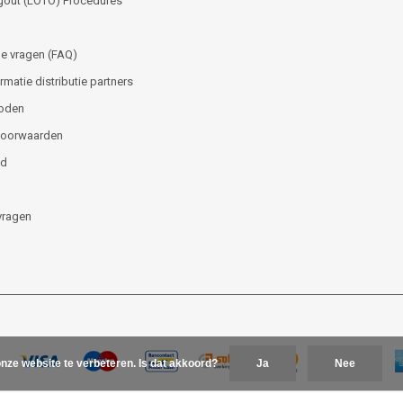
gout (LOTO) Procedures
e vragen (FAQ)
matie distributie partners
oden
voorwaarden
id
vragen
nze website te verbeteren. Is dat akkoord?
Ja
Nee