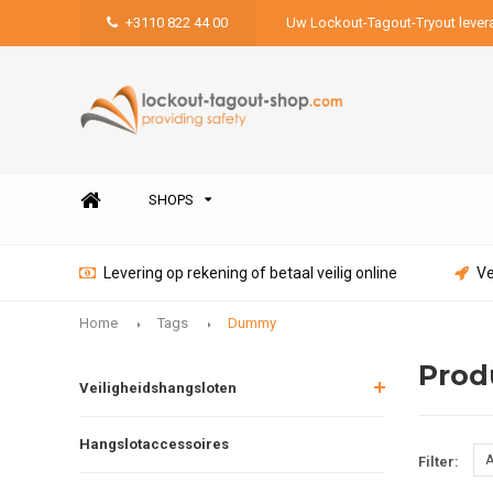
+3110 822 44 00
Uw Lockout-Tagout-Tryout lever
SHOPS
Levering op rekening of betaal veilig online
Ve
Home
Tags
Dummy
Prod
Veiligheidshangsloten
Hangslotaccessoires
A
Filter: