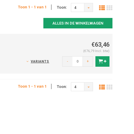
Toon 1 - 1 van 1
Toon:
4
ALLES IN DE WINKELWAGEN
€63,46
(€76,79 Incl. btw)
-
+
VARIANTS
Toon 1 - 1 van 1
Toon:
4