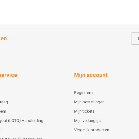
gen
service
Mijn account
Registreren
vraag
Mijn bestellingen
teem
Mijn tickets
gout (LOTO) Handleiding
Mijn verlanglijst
i
Vergelijk producten