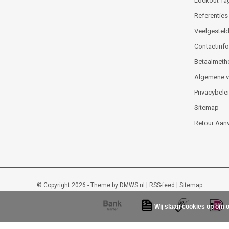
Lockout Ta
Referenties
Veelgesteld
Contactinfor
Betaalmeth
Algemene 
Privacybele
Sitemap
Retour Aan
© Copyright 2026 - Theme by
DMWS.nl
|
RSS-feed
|
Sitemap
Wij slaan cookies op om o
Lockout-tagout-shop
9
/
10
-
48
beoordelingen op
Kiyoh