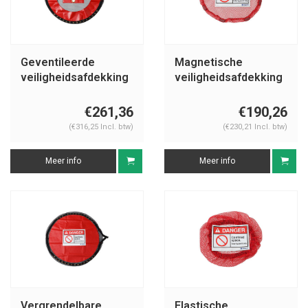
Geventileerde
Magnetische
veiligheidsafdekking
veiligheidsafdekking
besloten ruimtes
besloten ruimtes
€261,36
€190,26
(€316,25 Incl. btw)
(€230,21 Incl. btw)
Meer info
Meer info
Vergrendelbare
Elastische