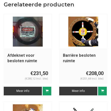
Gerelateerde producten
Afdeknet voor
Barrière besloten
besloten ruimte
ruimte
€231,50
€208,00
(€280,12 Incl. btw)
(€251,68 Incl. btw)
Meer info
Meer info