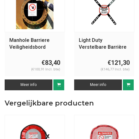
Manhole Barriere
Light Duty
Veiligheidsbord
Verstelbare Barrière
Besloten ruimte
€83,40
€121,30
(€100,91 Incl. btw)
(€146,77 Incl. btw)
Meer info
Meer info
Vergelijkbare producten