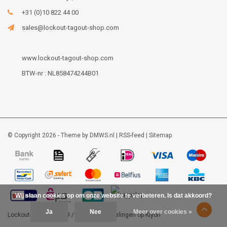
+31 (0)10 822 44 00
sales@lockout-tagout-shop.com
www.lockout-tagout-shop.com
BTW-nr : NL858474244B01
© Copyright 2026 - Theme by
DMWS.nl
|
RSS-feed
|
Sitemap
Wij slaan cookies op om onze website te verbeteren. Is dat akkoord?
Ja
Nee
Meer over cookies »
Lockout-tagout-shop
9
/
10
-
48
beoordelingen op
Kiyoh