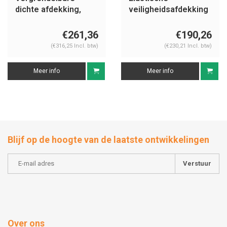
dichte afdekking,
veiligheidsafdekking
besloten ruimtes
besloten ruimtes
€261,36
€190,26
(€316,25 Incl. btw)
(€230,21 Incl. btw)
Meer info
Meer info
Blijf op de hoogte van de laatste ontwikkelingen
Verstuur
Over ons