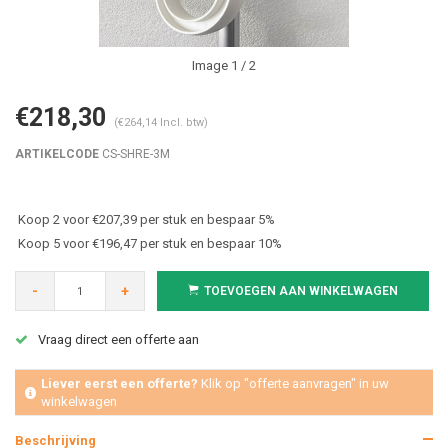
Image
1
/ 2
€218,30
(€264,14 Incl. btw)
ARTIKELCODE
CS-SHRE-3M
Koop 2 voor €207,39 per stuk en bespaar 5%
Koop 5 voor €196,47 per stuk en bespaar 10%
-
+
TOEVOEGEN AAN WINKELWAGEN
Vraag direct een offerte aan
Liever eerst een offerte?
Klik op "offerte aanvragen" in uw
winkelwagen
Beschrijving