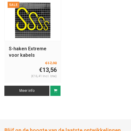
SALE
S-haken Extreme
voor kabels
€17,90
€13,56
(€16,41 Incl. btw)
Meer info
Blijf op de hoogte van de laatste ontwikkelingen