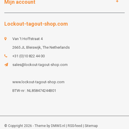
Mijn account
Lockout-tagout-shop.com
Van 't Hoffstraat 4
2665 JL Bleiswijk, The Netherlands
+31 (0)10 822 44 00
sales@lockout-tagout-shop.com
www.lockout-tagout-shop.com
BTW-nr : NL858474244B01
© Copyright 2026 - Theme by
DMWS.nl
|
RSS-feed
|
Sitemap