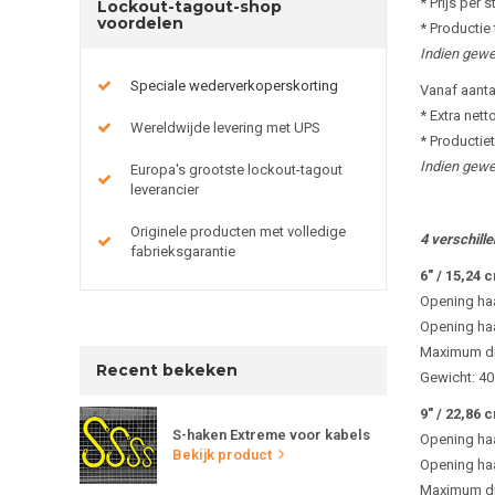
* Prijs per s
Lockout-tagout-shop
voordelen
* Productie 
Indien gewe
Speciale wederverkoperskorting
Vanaf aanta
* Extra netto
Wereldwijde levering met UPS
* Productiet
Indien gewe
Europa's grootste lockout-tagout
leverancier
Originele producten met volledige
4 verschill
fabrieksgarantie
6" / 15,24 
Opening ha
Opening ha
Maximum dr
Recent bekeken
Gewicht: 4
9" / 22,86 
S-haken Extreme voor kabels
Opening ha
Bekijk product
Opening ha
Maximum dr