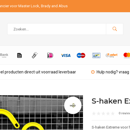
ancier voor Master Lock, Brady and Abus
el producten direct uit voorraad leverbaar
Hulp nodig? vraag 
S-haken E
0 revie
S-haken Extreme voor 