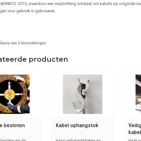
NEN8012: 2015, waardoor een verplichting ontstaat om kabels op volgorde naa
gen voor gebruik in gebouwen.
 basis van
0
beoordelingen
ateerde producten
re besloten
Kabel ophangstok
Veili
kabel
barrière om de
Hang veiligheidshaken en
Haak v