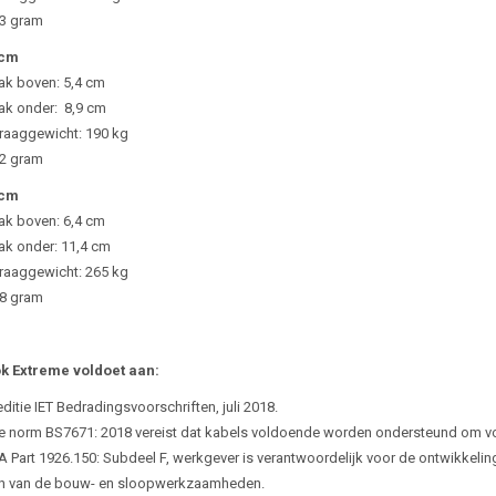
03 gram
 cm
ak boven: 5,4 cm
ak onder: 8,9 cm
aaggewicht: 190 kg
92 gram
 cm
ak boven: 6,4 cm
k onder: 11,4 cm
aaggewicht: 265 kg
18 gram
k Extreme voldoet aan:
ditie IET Bedradingsvoorschriften, juli 2018.
se norm BS7671: 2018 vereist dat kabels voldoende worden ondersteund om voor
 Part 1926.150: Subdeel F, werkgever is verantwoordelijk voor de ontwikkelin
n van de bouw- en sloopwerkzaamheden.