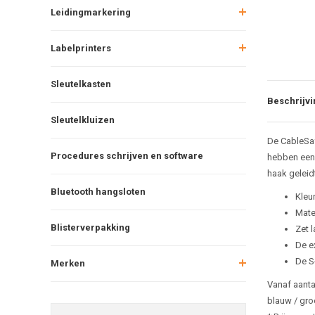
Leidingmarkering
Labelprinters
Sleutelkasten
Beschrijvi
Sleutelkluizen
De CableSa
Procedures schrijven en software
hebben een 
haak geleidt
Bluetooth hangsloten
Kleur
Mate
Blisterverpakking
Zet 
De e
De S
Merken
Vanaf aantal
blauw / gro