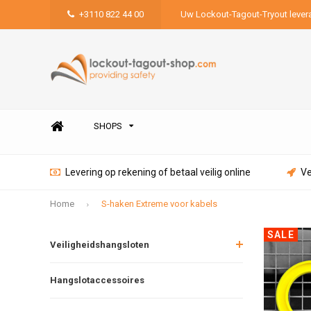
+3110 822 44 00
Uw Lockout-Tagout-Tryout lever
SHOPS
Levering op rekening of betaal veilig online
Ve
Home
S-haken Extreme voor kabels
SALE
Veiligheidshangsloten
Hangslotaccessoires