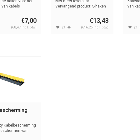
nde haken voor het
Niet meer leverbaar
Kabelra
 van kabels
Vervangend product: S-haken
van ka
Extreme
€7,00
€13,43
(€8,47 Incl. btw)
(€16,25 Incl. btw)
escherming
ty Kabelbescherming
 beschermen van