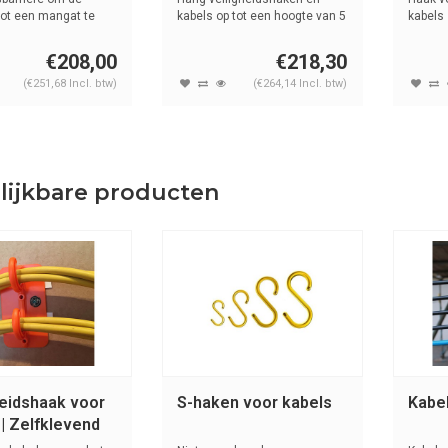
ot een mangat te
kabels op tot een hoogte van 5
kabels
...
mete...
€208,00
€218,30
(€251,68 Incl. btw)
(€264,14 Incl. btw)
lijkbare producten
heidshaak voor
S-haken voor kabels
Kabel
 | Zelfklevend