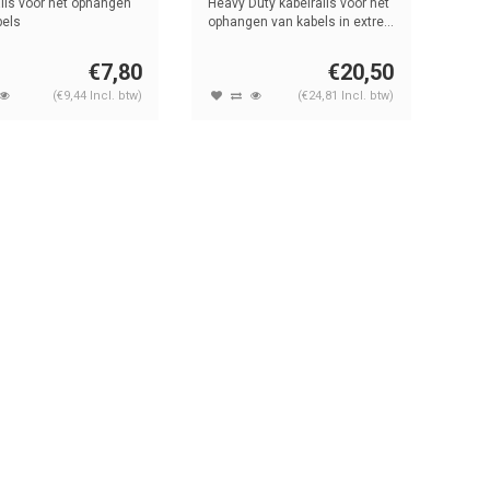
ils voor het ophangen
Heavy Duty kabelrails voor het
bels
ophangen van kabels in extre...
€7,80
€20,50
(€9,44 Incl. btw)
(€24,81 Incl. btw)