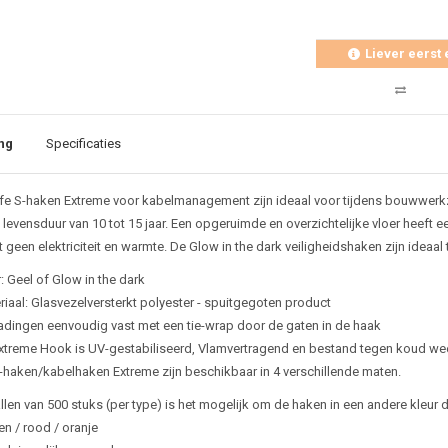
Liever eerst 
ng
Specificaties
fe S-haken Extreme voor kabelmanagement zijn ideaal voor tijdens bouwwe
levensduur van 10 tot 15 jaar. Een opgeruimde en overzichtelijke vloer heeft 
 geen elektriciteit en warmte. De Glow in the dark veiligheidshaken zijn ideaa
: Geel of Glow in the dark
riaal: Glasvezelversterkt polyester - spuitgegoten product
ladingen eenvoudig vast met een tie-wrap door de gaten in de haak
xtreme Hook is UV-gestabiliseerd, Vlamvertragend en bestand tegen koud we
-haken/kabelhaken Extreme zijn beschikbaar in 4 verschillende maten.
len van 500 stuks (per type) is het mogelijk om de haken in een andere kleur dan
en / rood / oranje