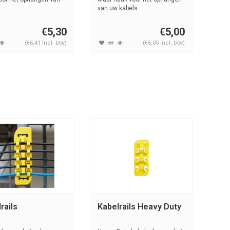
van uw kabels
€5,30
€5,00
(€6,41 Incl. btw)
(€6,05 Incl. btw)
rails
Kabelrails Heavy Duty