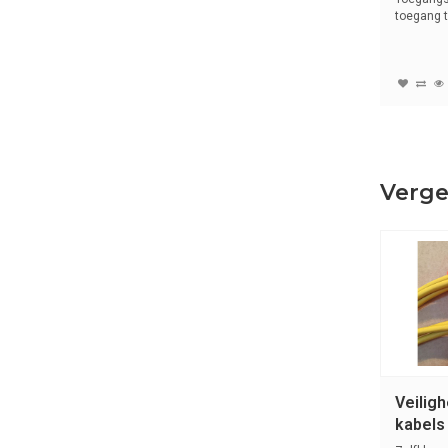
toegang t
beperken. 
Verge
Veilig
kabels