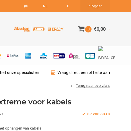
NL
€
Inloggen
€0,00
0
het onze specialisten
Vraag direct een offerte aan
Terug naar overzicht
xtreme voor kabels
OP VOORRAAD
ws
het ophangen van kabels