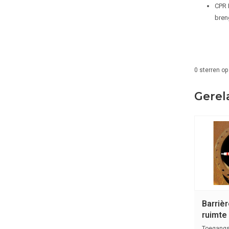
CPR 
bren
0
sterren op
Gerel
Barriè
ruimte
Toegangs