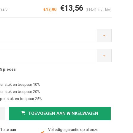
€13,56
€17,90
(€16,41 Incl. btw)
FR-UV
5 pieces
Afbeelding vergroten
er stuk en bespaar 10%
er stuk en bespaar 20%
 per stuk en bespaar 25%
TOEVOEGEN AAN WINKELWAGEN
fferte aan
Volledige garantie op al onze