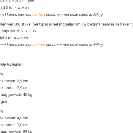
tuk is gelijk aan geel
tijd 3 tot 4 weken
nst kunt u hiervoor
contact
opnemen met onze sales afdeling
llen van 500 stuks (per type) is het mogelijk om uw bedrijfsnaam in de haken t
 prijs per stuk: € 1,05
ijd 3 tot 4 weken
nst kunt u hiervoor
contact
opnemen met onze sales afdeling
ende formaten
cm
ak boven: 2,9 cm
ak onder: 2,9 cm
aaggewicht: 40 kg
0 gram
cm
ak boven: 4,5 cm
ak onder: 7,0 cm
aaggewicht: 55 kg