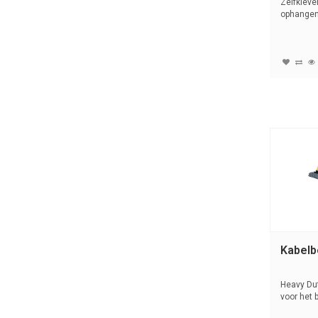
Zelfkleve
ophangen
Kabelb
Heavy Du
voor het
kabels ...