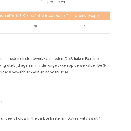
producten
een offerte?
Klik op "offerte aanvragen" in uw winkelwagen
rkzaamheden en sloopwerkzaamheden. De S-haken Extreme
een grote bijdrage aan minder ongelukken op de werkvloer. De S-
l tijdens power black-out en noodsituaties.
er
 geel of glow in the dark te bestellen. Opties: wit / zwart /