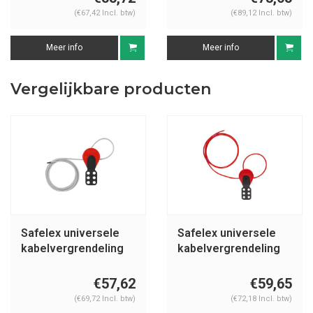
(€67,42 Incl. btw)
(€89,12 Incl. btw)
Meer info
Meer info
Vergelijkbare producten
Safelex universele
Safelex universele
kabelvergrendeling
kabelvergrendeling
C506-C515
C523-C526
€57,62
€59,65
(€69,72 Incl. btw)
(€72,18 Incl. btw)