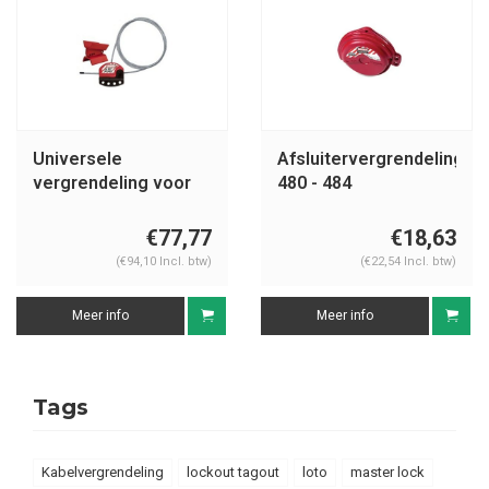
Universele
Afsluitervergrendelingen
vergrendeling voor
480 - 484
regelkleppen S3921
€77,77
€18,63
(€94,10 Incl. btw)
(€22,54 Incl. btw)
Meer info
Meer info
Tags
Kabelvergrendeling
lockout tagout
loto
master lock