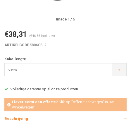
Image
1
/ 6
€38,31
(€46,36 Incl. btw)
ARTIKELCODE
S806CBL2
Kabellengte
60cm
Volledige garantie op al onze producten
Liever eerst een offerte?
Klik op "offerte aanvragen" in uw
winkelwagen
Beschrijving