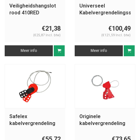
Veiligheidshangslot
Universeel
rood 410RED
Kabelvergrendelingssys
(Nylon kabel) 050941
€21,38
€100,49
(€25,87 Incl. btw)
(€121,59 Incl. btw)
Meer info
Meer info
Safelex
Originele
kabelvergrendeling
kabelvergrendeling
145554
045191 - 045192 -
065318
€55,72
€73,65