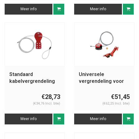
Meer info
Meer info
Standaard
Universele
kabelvergrendeling
vergrendeling voor
C556-C565
kogelkranen S806-
491B
€28,73
€51,45
(€34,76 Incl. btw)
(€62,25 Incl. btw)
Meer info
Meer info