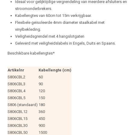
Ideaal voor gelijktijdige vergrendeling van meerdere afsluiters en
stroomonderbrekers.
Kabellengtes van 60cm tot 15m verkrijgbaar.
Flexibele geïsoleerde 4mm diameter staalkabel met
vinylbekleding.
Veiligheidsgrendel met 4 hangslotgaten
Geleverd met veiligheidslabels in Engels, Duits en Spaans.
Beschikbare kabellengtes*
Artikelnr
Kabellengte (cm)
S806CBL2
60
S806CBL3
90
S806CBL4
120
S806CBL5
150
S806 (standaard)
180
S806CBL12
360
S806CBL15
450
S806CBL30
900
S806CBL50
1500