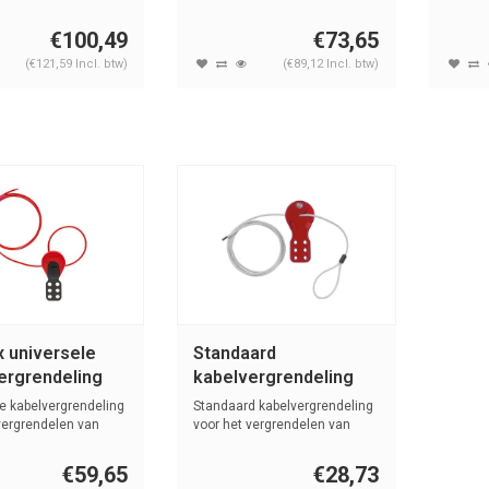
slui...
diamete
€100,49
€73,65
(€121,59 Incl. btw)
(€89,12 Incl. btw)
x universele
Standaard
ergrendeling
kabelvergrendeling
C526
C556-C565
e kabelvergrendeling
Standaard kabelvergrendeling
vergrendelen van
voor het vergrendelen van
versc...
€59,65
€28,73