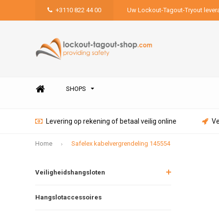
+3110 822 44 00
Uw Lockout-Tagout-Tryout lever
SHOPS
Levering op rekening of betaal veilig online
Ve
Home
Safelex kabelvergrendeling 145554
Veiligheidshangsloten
Hangslotaccessoires