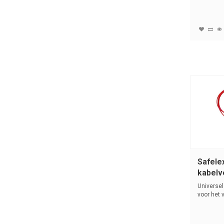
handwielaf
Safele
kabelv
C523-
Universel
voor het 
elek...