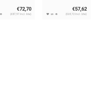
r).
vers...
€72,70
€57,62
(€87,97 Incl. btw)
(€69,72 Incl. btw)