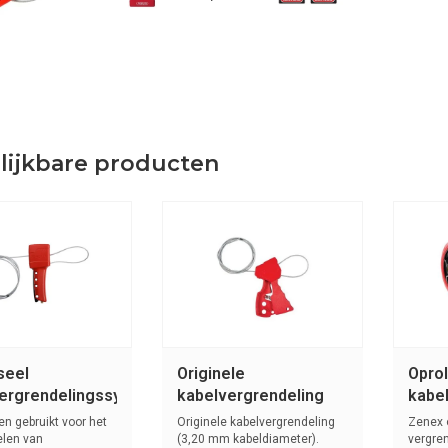
lijkbare producten
seel
Originele
Opro
ergrendelingssysteem
kabelvergrendeling
kabe
en kabel)
045191 - 045192 -
S856
n gebruikt voor het
Originele kabelvergrendeling
Zenex 
3
065318
elen van
(3,20 mm kabeldiameter).
vergre