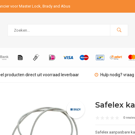
ancier voor Master Lock, Brady and Abus
el producten direct uit voorraad leverbaar
Hulp nodig? vraag 
Safelex k
0 revie
Safelex aanpasbare ka