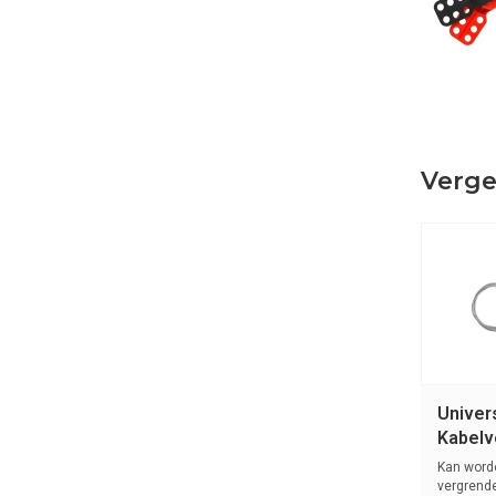
Verge
Univer
Kabelv
(Metal
Kan worde
05094
vergrend