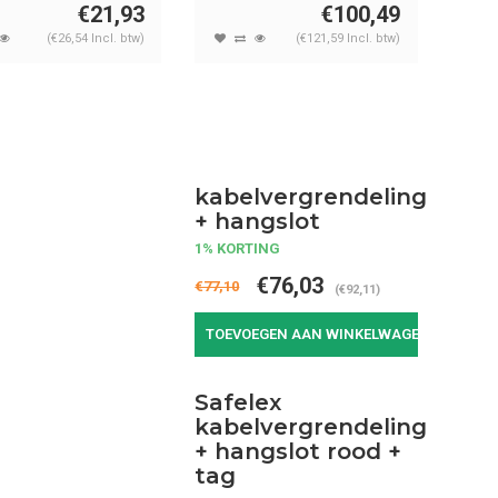
€21,93
€100,49
(€26,54 Incl. btw)
(€121,59 Incl. btw)
kabelvergrendeling
+ hangslot
1% KORTING
€76,03
€77,10
(€92,11)
TOEVOEGEN AAN WINKELWAGEN
Safelex
kabelvergrendeling
+ hangslot rood +
tag