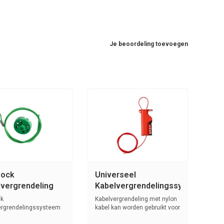
Je beoordeling toevoegen
Lock
Universeel
lvergrendeling
Kabelvergrendelingssysteem
n PR-01XSGS
(Nylon kabel) 050941
ck
Kabelvergrendeling met nylon
ergrendelingssysteem
kabel kan worden gebruikt voor
.
...