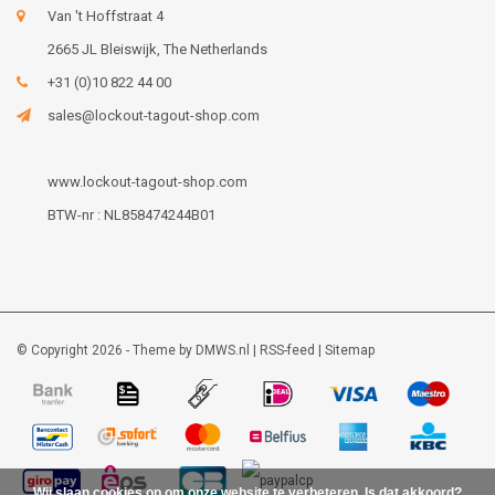
Van 't Hoffstraat 4
2665 JL Bleiswijk, The Netherlands
+31 (0)10 822 44 00
sales@lockout-tagout-shop.com
www.lockout-tagout-shop.com
BTW-nr : NL858474244B01
© Copyright 2026 - Theme by
DMWS.nl
|
RSS-feed
|
Sitemap
Wij slaan cookies op om onze website te verbeteren. Is dat akkoord?