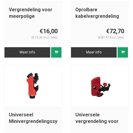
Vergrendeling voor
Oprolbare
meerpolige
kabelvergrendeling
onderbrekers E202
S856 en S866
€16,00
€72,70
(€19,36 Incl. btw)
(€87,97 Incl. btw)
Meer info
Meer info
Universeel
Universele
Minivergrendelingssysteem
vergrendeling voor
voor
stroomonderbrekers