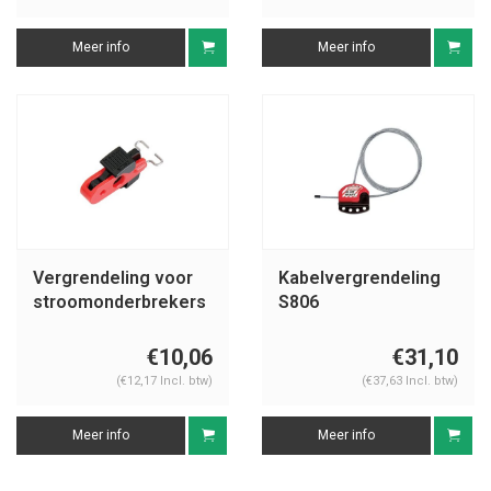
Meer info
Meer info
Vergrendeling voor
Kabelvergrendeling
stroomonderbrekers
S806
< 12,7mm S2392
€10,06
€31,10
(€12,17 Incl. btw)
(€37,63 Incl. btw)
Meer info
Meer info