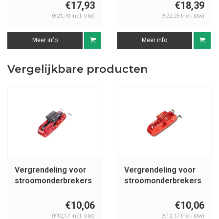
Stroomonderbrekers
S2394
€17,93
€18,39
149514, 149515
(€21,70 Incl. btw)
(€22,25 Incl. btw)
Meer info
Meer info
Vergelijkbare producten
Vergrendeling voor
Vergrendeling voor
stroomonderbrekers
stroomonderbrekers
< 11mm S2390
> 11mm S2391
€10,06
€10,06
(€12,17 Incl. btw)
(€12,17 Incl. btw)