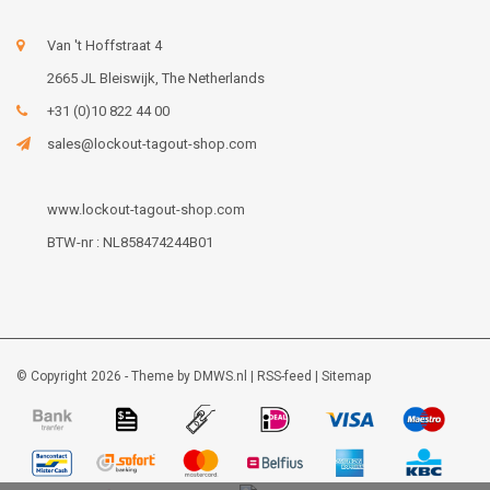
Van 't Hoffstraat 4
2665 JL Bleiswijk, The Netherlands
+31 (0)10 822 44 00
sales@lockout-tagout-shop.com
www.lockout-tagout-shop.com
BTW-nr : NL858474244B01
© Copyright 2026 - Theme by
DMWS.nl
|
RSS-feed
|
Sitemap