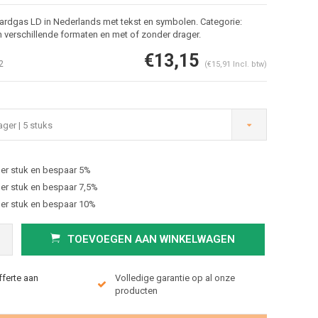
ardgas LD in Nederlands met tekst en symbolen. Categorie:
 verschillende formaten en met of zonder drager.
€13,15
2
(€15,91 Incl. btw)
ger | 5 stuks
er stuk en bespaar 5%
Afbeelding vergroten
er stuk en bespaar 7,5%
er stuk en bespaar 10%
TOEVOEGEN AAN WINKELWAGEN
fferte aan
Volledige garantie op al onze
producten