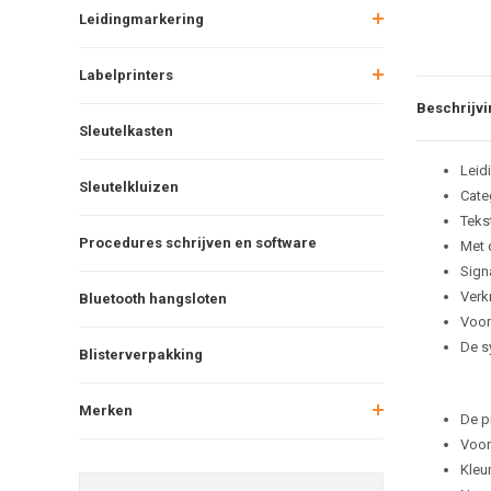
Leidingmarkering
Labelprinters
Beschrijvi
Sleutelkasten
Leid
Sleutelkluizen
Cate
Teks
Procedures schrijven en software
Met 
Sign
Verkr
Bluetooth hangsloten
Voor
De s
Blisterverpakking
Merken
De p
Voor
Kleu