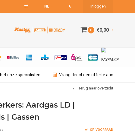
NL
€
Inloggen
€0,00
0
het onze specialisten
Vraag direct een offerte aan
Terug naar overzicht
rkers: Aardgas LD |
s | Gassen
OP VOORRAAD
ws