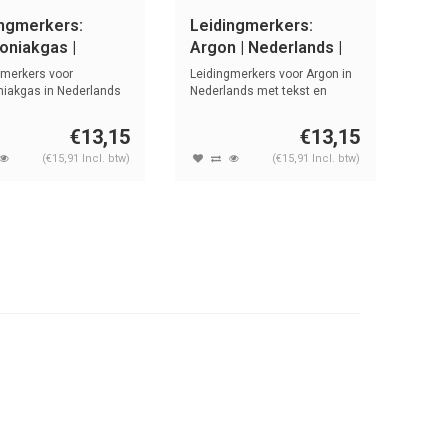
ingmerkers:
Leidingmerkers:
niakgas |
Argon | Nederlands |
rlands | Gassen
Gassen
gmerkers voor
Leidingmerkers voor Argon in
akgas in Nederlands
Nederlands met tekst en
st en s...
symbole...
€13,15
€13,15
(€15,91 Incl. btw)
(€15,91 Incl. btw)