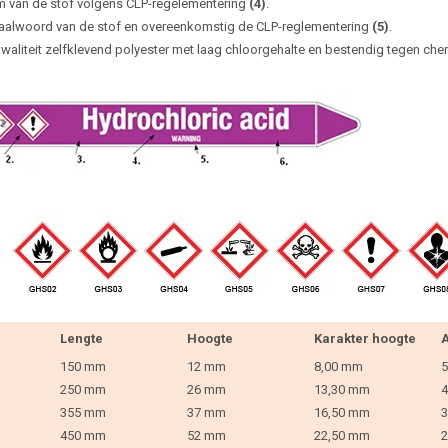
 van de stof volgens CLP-regelementering
(4)
.
aalwoord van de stof en overeenkomstig de CLP-reglementering
(5)
.
waliteit zelfklevend polyester met laag chloorgehalte en bestendig tegen che
Lengte
Hoogte
Karakter hoogte
A
150 mm
12 mm
8,00 mm
5
250 mm
26 mm
13,30 mm
4
355 mm
37 mm
16,50 mm
3
450 mm
52 mm
22,50 mm
2