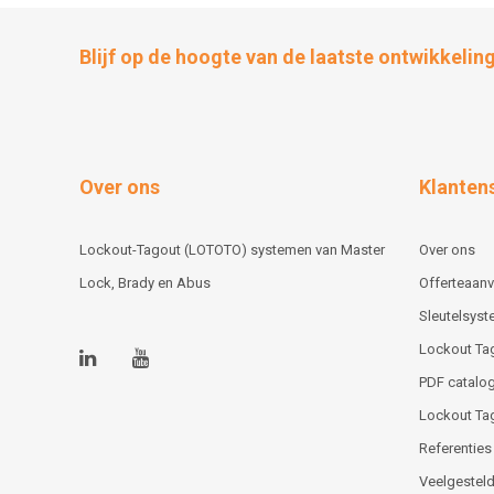
Blijf op de hoogte van de laatste ontwikkelin
Over ons
Klanten
Lockout-Tagout (LOTOTO) systemen van Master
Over ons
Lock, Brady en Abus
Offerteaan
Sleutelsys
Lockout Ta
PDF catalog
Lockout Ta
Referenties
Veelgesteld