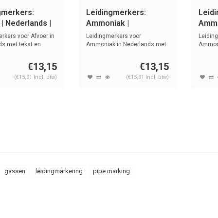
gmerkers:
Leidingmerkers:
Leid
| Nederlands |
Ammoniak |
Ammo
n
Nederlands | Gassen
Nede
rkers voor Afvoer in
Leidingmerkers voor
Leidin
ds met tekst en
Ammoniak in Nederlands met
Ammoni
tekst en symb...
met tek
€13,15
€13,15
(€15,91 Incl. btw)
(€15,91 Incl. btw)
gassen
leidingmarkering
pipe marking