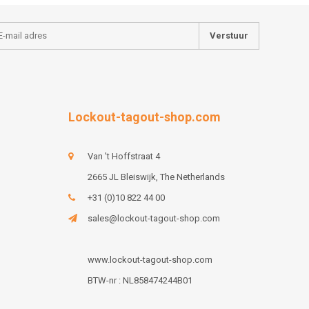
Verstuur
Lockout-tagout-shop.com
Van 't Hoffstraat 4
2665 JL Bleiswijk, The Netherlands
+31 (0)10 822 44 00
sales@lockout-tagout-shop.com
www.lockout-tagout-shop.com
BTW-nr : NL858474244B01