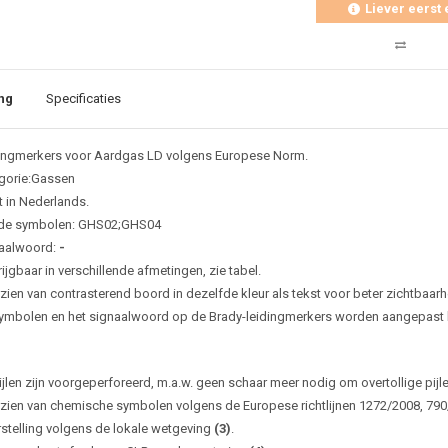
Liever eerst 
ng
Specificaties
ingmerkers voor Aardgas LD volgens Europese Norm.
gorie:Gassen
t in Nederlands.
de symbolen: GHS02;GHS04
aalwoord:
-
ijgbaar in verschillende afmetingen, zie tabel.
zien van contrasterend boord in dezelfde kleur als tekst voor beter zichtbaarh
ymbolen en het signaalwoord op de Brady-leidingmerkers worden aangepast bi
ijlen zijn voorgeperforeerd, m.a.w. geen schaar meer nodig om overtollige pijl
zien van chemische symbolen volgens de Europese richtlijnen 1272/2008, 79
rstelling volgens de lokale wetgeving
(3)
.