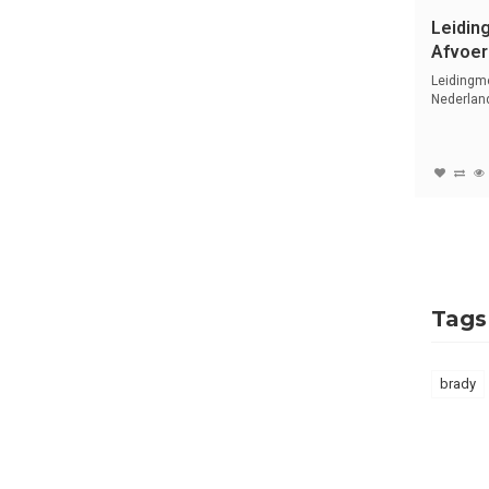
Leidin
Afvoer 
Gasse
Leidingme
Nederlan
symbol...
Tags
brady