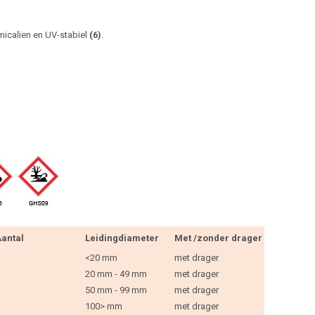
micalïen en UV-stabiel
(6)
.
antal
Leidingdiameter
Met /zonder drager
<20 mm
met drager
20 mm - 49 mm
met drager
50 mm - 99 mm
met drager
100> mm
met drager