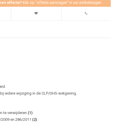
een offerte?
Klik op "offerte aanvragen" in uw winkelwagen
eid.
j iedere wijziging in de CLP/GHS-wetgeving.
en te verwijderen
(1)
.
0/2009 en 286/2011
(2)
.