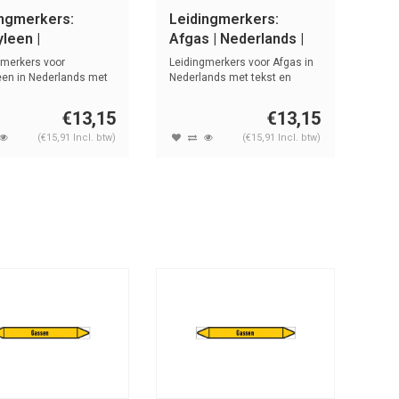
ingmerkers:
Leidingmerkers:
leen |
Afgas | Nederlands |
rlands | Gassen
Gassen
gmerkers voor
Leidingmerkers voor Afgas in
een in Nederlands met
Nederlands met tekst en
n sym...
symbole...
€13,15
€13,15
(€15,91 Incl. btw)
(€15,91 Incl. btw)