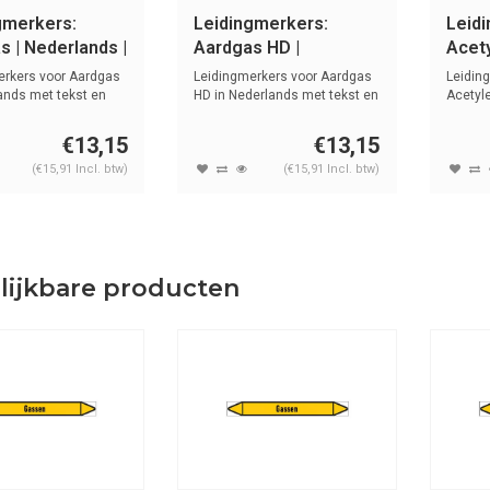
gmerkers:
Leidingmerkers:
Leid
s | Nederlands |
Aardgas HD |
Acety
n
Nederlands | Gassen
Nede
erkers voor Aardgas
Leidingmerkers voor Aardgas
Leidin
ands met tekst en
HD in Nederlands met tekst en
Acetyl
sy...
tekst e
€13,15
€13,15
(€15,91 Incl. btw)
(€15,91 Incl. btw)
lijkbare producten