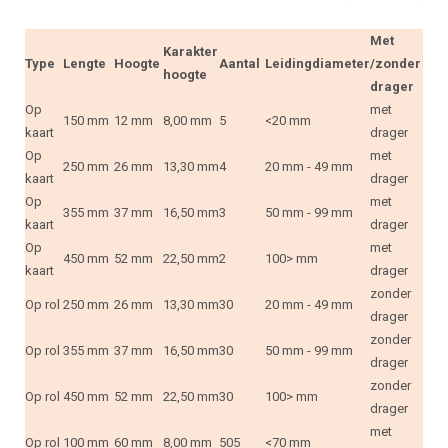
Met
Karakter
Type
Lengte
Hoogte
Aantal
Leidingdiameter
/zonder
hoogte
drager
Op
met
150 mm
12 mm
8,00 mm
5
<20 mm
kaart
drager
Op
met
250 mm
26 mm
13,30 mm
4
20 mm - 49 mm
kaart
drager
Op
met
355 mm
37 mm
16,50 mm
3
50 mm - 99 mm
kaart
drager
Op
met
450 mm
52 mm
22,50 mm
2
100> mm
kaart
drager
zonder
Op rol
250 mm
26 mm
13,30 mm
30
20 mm - 49 mm
drager
zonder
Op rol
355 mm
37 mm
16,50 mm
30
50 mm - 99 mm
drager
zonder
Op rol
450 mm
52 mm
22,50 mm
30
100> mm
drager
met
Op rol
100 mm
60 mm
8,00 mm
505
<70 mm