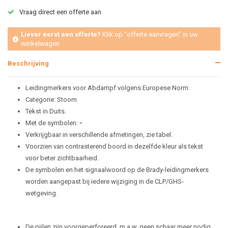
Vraag direct een offerte aan
Liever eerst een offerte?
Klik op "offerte aanvragen" in uw
winkelwagen
Beschrijving
Leidingmerkers voor Abdampf volgens Europese Norm.
Categorie: Stoom
Tekst in Duits.
Met de symbolen:
-
Verkrijgbaar in verschillende afmetingen, zie tabel.
Voorzien van contrasterend boord in dezelfde kleur als tekst
voor beter zichtbaarheid.
De symbolen en het signaalwoord op de Brady-leidingmerkers
worden aangepast bij iedere wijziging in de CLP/GHS-
wetgeving.
De pijlen zijn voorgeperforeerd, m.a.w. geen schaar meer nodig