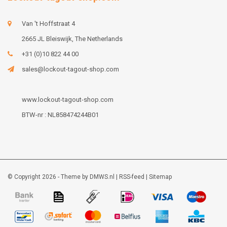
Van 't Hoffstraat 4
2665 JL Bleiswijk, The Netherlands
+31 (0)10 822 44 00
sales@lockout-tagout-shop.com
www.lockout-tagout-shop.com
BTW-nr : NL858474244B01
© Copyright 2026 - Theme by
DMWS.nl
|
RSS-feed
|
Sitemap