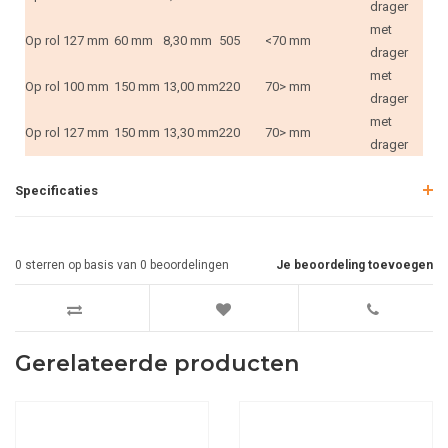
drager
met
Op rol
127 mm
60 mm
8,30 mm
505
<70 mm
drager
met
Op rol
100 mm
150 mm
13,00 mm
220
70> mm
drager
met
Op rol
127 mm
150 mm
13,30 mm
220
70> mm
drager
Specificaties
0
sterren op basis van
0
beoordelingen
Je beoordeling toevoegen
Gerelateerde producten