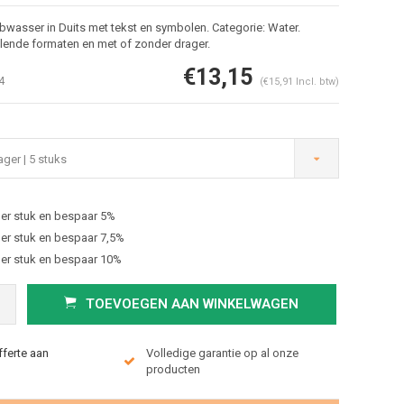
wasser in Duits met tekst en symbolen. Categorie: Water.
llende formaten en met of zonder drager.
€13,15
4
(€15,91 Incl. btw)
ger | 5 stuks
er stuk en bespaar 5%
Afbeelding vergroten
er stuk en bespaar 7,5%
er stuk en bespaar 10%
TOEVOEGEN AAN WINKELWAGEN
fferte aan
Volledige garantie op al onze
producten