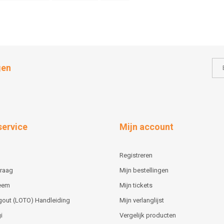
gen
service
Mijn account
Registreren
vraag
Mijn bestellingen
teem
Mijn tickets
gout (LOTO) Handleiding
Mijn verlanglijst
i
Vergelijk producten