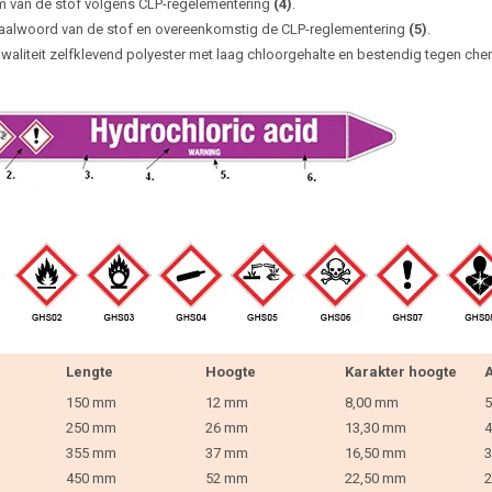
 van de stof volgens CLP-regelementering
(4)
.
aalwoord van de stof en overeenkomstig de CLP-reglementering
(5)
.
waliteit zelfklevend polyester met laag chloorgehalte en bestendig tegen che
Lengte
Hoogte
Karakter hoogte
A
150 mm
12 mm
8,00 mm
5
250 mm
26 mm
13,30 mm
4
355 mm
37 mm
16,50 mm
3
450 mm
52 mm
22,50 mm
2