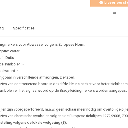
Liever eerst 
ng
Specificaties
ingmerkers voor Abwasser volgens Europese Norm.
gorie: Water
 in Duits
de symbolen:
-
aalwoord:
-
ijgbaar in verschillende afmetingen, zie tabel.
zien van contrasterend boord in dezelfde kleur als tekst voor beter zichtbaarh
ymbolen en het signaalwoord op de Brady-leidingmerkers worden aangepast bi
ijlen zijn voorgeperforeerd, m.a.w. geen schaar meer nodig om overtollige pijl
zien van chemische symbolen volgens de Europese richtlijnen 1272/2008, 79
rstelling volgens de lokale wetgeving
(3)
.