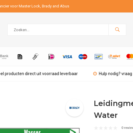
ancier voor Master Lock, Brady and Abus
el producten direct uit voorraad leverbaar
Hulp nodig? vraag 
Leidingmer
Water
0 revie