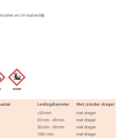
micalïen en UV-stabiel
(6)
.
antal
Leidingdiameter
Met /zonder drager
<20 mm
met drager
20 mm - 49 mm
met drager
50 mm - 99 mm
met drager
100> mm
met drager