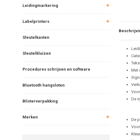
Leidingmarkering
Labelprinters
Beschrijvi
Sleutelkasten
Leid
Sleutelkluizen
Cate
Tekst
Procedures schrijven en software
Met 
Sign
Verkr
Bluetooth hangsloten
Voor
De s
Blisterverpakking
Merken
De p
Voor
Kleu