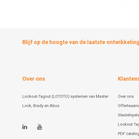
Blijf op de hoogte van de laatste ontwikkelin
Over ons
Klanten
Lockout-Tagout (LOTOTO) systemen van Master
Over ons
Lock, Brady en Abus
Offerteaan
Sleutelsys
Lockout Ta
PDF catalog