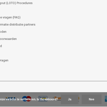
gout (LOTO) Procedures
e vragen (FAQ)
matie distributie partners
oden
voorwaarden
id
vragen
nze website te verbeteren. Is dat akkoord?
Ja
Nee