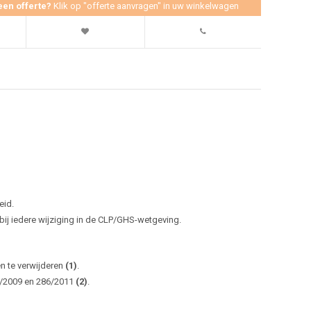
een offerte?
Klik op "offerte aanvragen" in uw winkelwagen
eid.
j iedere wijziging in de CLP/GHS-wetgeving.
en te verwijderen
(1)
.
0/2009 en 286/2011
(2)
.