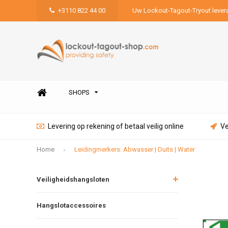
+3110 822 44 00
Uw Lockout-Tagout-Tryout lever
SHOPS
Levering op rekening of betaal veilig online
Ve
Home
Leidingmerkers: Abwasser | Duits | Water
Veiligheidshangsloten
Hangslotaccessoires