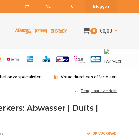
NL
€
Inloggen
€0,00
0
het onze specialisten
Vraag direct een offerte aan
Terug naar overzicht
kers: Abwasser | Duits |
OP VOORRAAD
ws