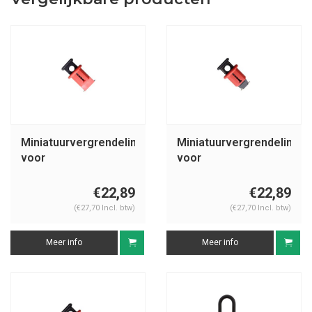
Miniatuurvergrendeling
Miniatuurvergrendeling
voor
voor
stroomonderbrekers
stroomonderbrekers
(Pin-Out Wide)
(Pin-Out Standard)
€22,89
€22,89
090850, 090851
090844, 090845
(€27,70 Incl. btw)
(€27,70 Incl. btw)
Meer info
Meer info