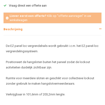
Vraag direct een offerte aan
Liever eerst een offerte?
Klik op "offerte aanvragen" in uw
winkelwagen
Beschrijving
De EZ panel loc vergrendelrails wordt gebruikt i.c.m. het EZ panel-loc
vergrendelingssysteem.
Positioneert de hangsloten buiten het paneel zodat de lockout
acitviteiten duidelijk zichtbaar zijn.
Ruimte voor meerdere sloten en geschikt voor collectieve lockout
zonder grebruik te maken hangslotvermeerderaars.
Verkrijgbaar in 101,6mm of 203,2mm lengte.