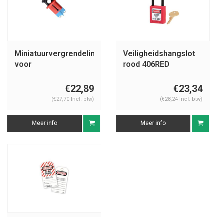
Miniatuurvergrendeling
Veiligheidshangslot
voor
rood 406RED
stroomonderbrekers
(Pin-In Standard)
€22,89
€23,34
090847, 090848
(€27,70 Incl. btw)
(€28,24 Incl. btw)
Meer info
Meer info