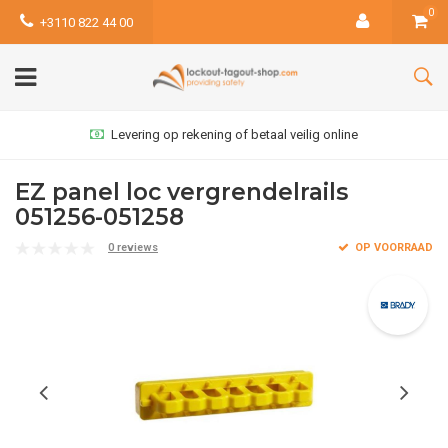
0
+3110 822 44 00
Levering op rekening of betaal veilig online
EZ panel loc vergrendelrails
051256-051258
0 reviews
OP VOORRAAD