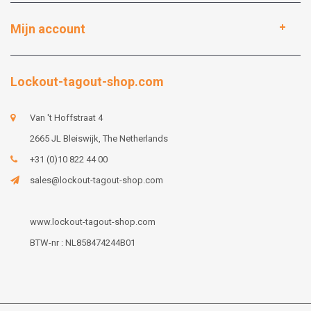
Mijn account
Lockout-tagout-shop.com
Van 't Hoffstraat 4
2665 JL Bleiswijk, The Netherlands
+31 (0)10 822 44 00
sales@lockout-tagout-shop.com
www.lockout-tagout-shop.com
BTW-nr : NL858474244B01