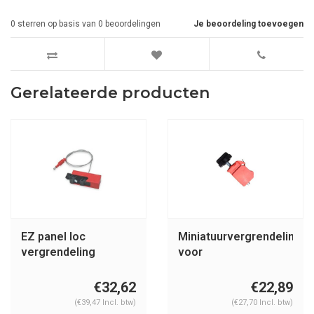
0
sterren op basis van
0
beoordelingen
Je beoordeling toevoegen
Gerelateerde producten
EZ panel loc
Miniatuurvergrendeling
vergrendeling
voor
051252-051254
stroomonderbrekers
(Tie-Bar) 090853,
€32,62
€22,89
090854
(€39,47 Incl. btw)
(€27,70 Incl. btw)