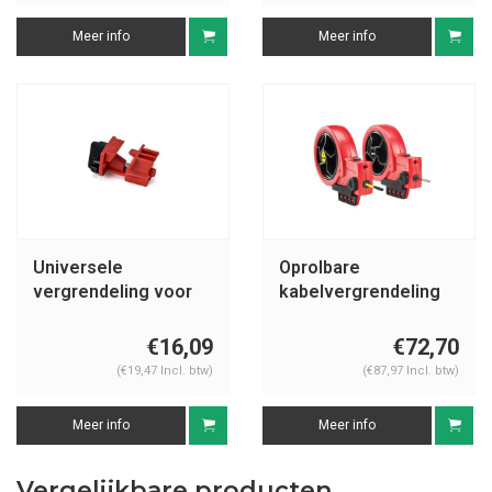
Meer info
Meer info
Universele
Oprolbare
vergrendeling voor
kabelvergrendeling
meerpolige
S856 en S866
onderbrekers
€16,09
€72,70
066321, 066320
(€19,47 Incl. btw)
(€87,97 Incl. btw)
Meer info
Meer info
Vergelijkbare producten