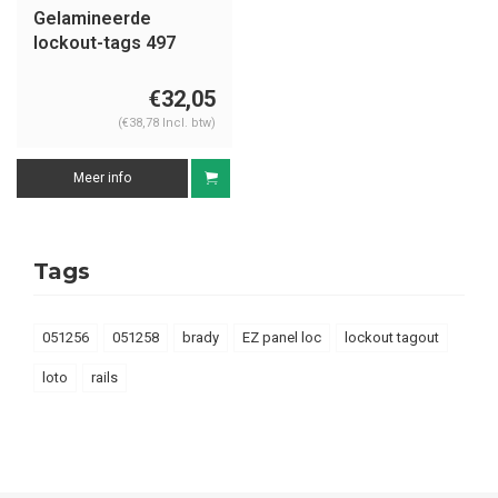
Gelamineerde
lockout-tags 497
€32,05
(€38,78 Incl. btw)
Meer info
Tags
051256
051258
brady
EZ panel loc
lockout tagout
loto
rails