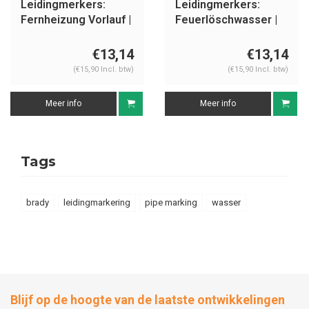
Leidingmerkers:
Leidingmerkers:
Fernheizung Vorlauf |
Feuerlöschwasser |
Duits | Water
Duits | Water
€13,14
€13,14
(€15,90 Incl. btw)
(€15,90 Incl. btw)
Meer info
Meer info
Tags
brady
leidingmarkering
pipe marking
wasser
Blijf op de hoogte van de laatste ontwikkelingen