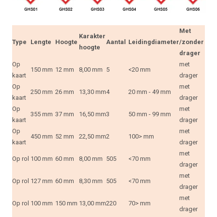
Met
Karakter
Type
Lengte
Hoogte
Aantal
Leidingdiameter
/zonder
hoogte
drager
Op
met
150 mm
12 mm
8,00 mm
5
<20 mm
kaart
drager
Op
met
250 mm
26 mm
13,30 mm
4
20 mm - 49 mm
kaart
drager
Op
met
355 mm
37 mm
16,50 mm
3
50 mm - 99 mm
kaart
drager
Op
met
450 mm
52 mm
22,50 mm
2
100> mm
kaart
drager
met
Op rol
100 mm
60 mm
8,00 mm
505
<70 mm
drager
met
Op rol
127 mm
60 mm
8,30 mm
505
<70 mm
drager
met
Op rol
100 mm
150 mm
13,00 mm
220
70> mm
drager