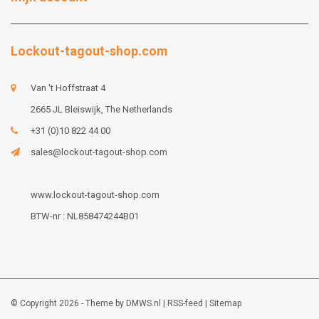
Lockout-tagout-shop.com
Van 't Hoffstraat 4
2665 JL Bleiswijk, The Netherlands
+31 (0)10 822 44 00
sales@lockout-tagout-shop.com
www.lockout-tagout-shop.com
BTW-nr : NL858474244B01
© Copyright 2026 - Theme by
DMWS.nl
|
RSS-feed
|
Sitemap