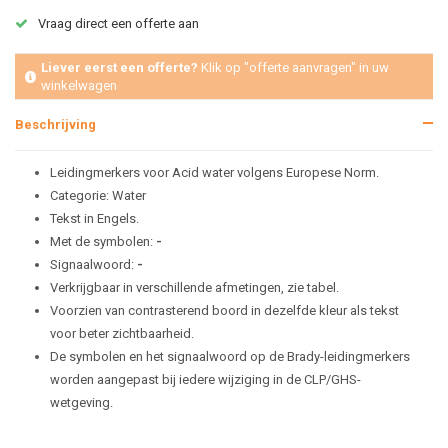
Vraag direct een offerte aan
Liever eerst een offerte?
Klik op "offerte aanvragen" in uw
winkelwagen
Beschrijving
Leidingmerkers voor Acid water volgens Europese Norm.
Categorie: Water
Tekst in Engels.
Met de symbolen:
-
Signaalwoord:
-
Verkrijgbaar in verschillende afmetingen, zie tabel.
Voorzien van contrasterend boord in dezelfde kleur als tekst
voor beter zichtbaarheid.
De symbolen en het signaalwoord op de Brady-leidingmerkers
worden aangepast bij iedere wijziging in de CLP/GHS-
wetgeving.