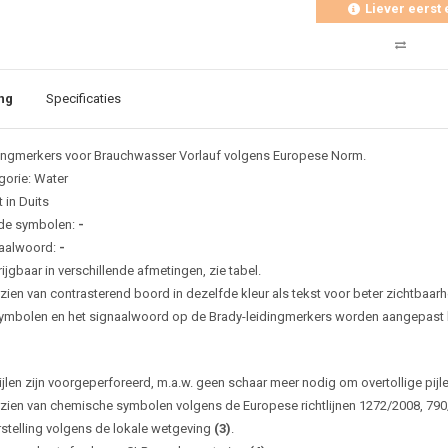
Liever eerst 
ng
Specificaties
ingmerkers voor Brauchwasser Vorlauf volgens Europese Norm.
gorie: Water
 in Duits
de symbolen:
-
aalwoord:
-
ijgbaar in verschillende afmetingen, zie tabel.
zien van contrasterend boord in dezelfde kleur als tekst voor beter zichtbaarh
ymbolen en het signaalwoord op de Brady-leidingmerkers worden aangepast bi
ijlen zijn voorgeperforeerd, m.a.w. geen schaar meer nodig om overtollige pijl
zien van chemische symbolen volgens de Europese richtlijnen 1272/2008, 79
rstelling volgens de lokale wetgeving
(3)
.