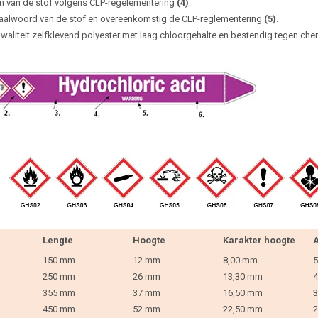
 van de stof volgens CLP-regelementering
(4)
.
aalwoord van de stof en overeenkomstig de CLP-reglementering
(5)
.
waliteit zelfklevend polyester met laag chloorgehalte en bestendig tegen che
Lengte
Hoogte
Karakter hoogte
A
150 mm
12 mm
8,00 mm
5
250 mm
26 mm
13,30 mm
4
355 mm
37 mm
16,50 mm
3
450 mm
52 mm
22,50 mm
2