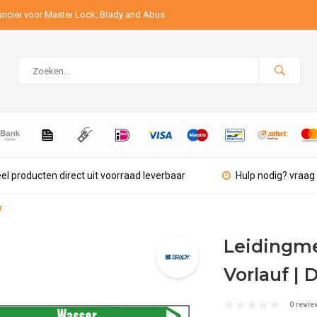
ancier voor Master Lock, Brady and Abus
el producten direct uit voorraad leverbaar
Hulp nodig? vraag 
r
Leidingme
Vorlauf | 
0 revie