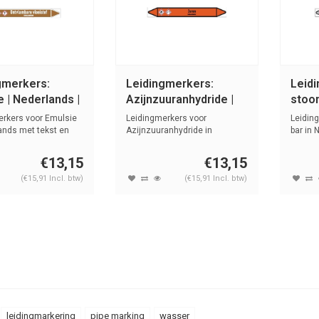
gmerkers:
Leidingmerkers:
Leid
 | Nederlands |
Azijnzuuranhydride |
stoom
mbare
Nederlands | Zuren
Nede
erkers voor Emulsie
Leidingmerkers voor
Leidin
toffen
ands met tekst en
Azijnzuuranhydride in
bar in 
Nederlands met tek...
s...
€13,15
€13,15
(€15,91 Incl. btw)
(€15,91 Incl. btw)
leidingmarkering
pipe marking
wasser