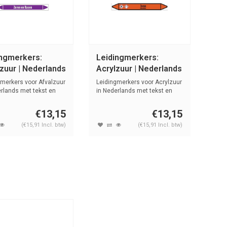
ingmerkers:
Leidingmerkers:
zuur | Nederlands
Acrylzuur | Nederlands
en en basen
| Zuren
gmerkers voor Afvalzuur
Leidingmerkers voor Acrylzuur
erlands met tekst en
in Nederlands met tekst en
sym...
€13,15
€13,15
(€15,91 Incl. btw)
(€15,91 Incl. btw)