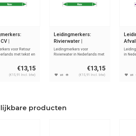
gmerkers:
Leidingmerkers:
Leid
CV |
Rivierwater |
Afval
ands | Water
Nederlands | Water
| Zur
rkers voor Retour
Leidingmerkers voor
Leidin
erlands met tekst en
Rivierwater in Nederlands met
in Ned
tekst en s...
sym...
€13,15
€13,15
(€15,91 Incl. btw)
(€15,91 Incl. btw)
lijkbare producten