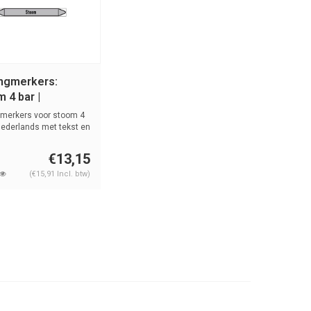
ingmerkers:
 4 bar |
rlands | Stoom
gmerkers voor stoom 4
Nederlands met tekst en
€13,15
(€15,91 Incl. btw)