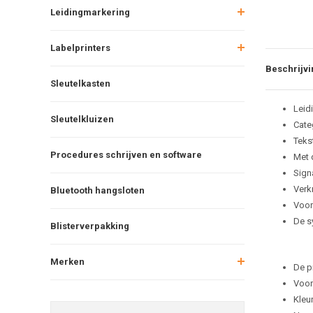
Leidingmarkering
Labelprinters
Beschrijvi
Sleutelkasten
Leid
Sleutelkluizen
Cate
Tekst
Procedures schrijven en software
Met 
Sign
Verkr
Bluetooth hangsloten
Voor
De s
Blisterverpakking
Merken
De p
Voor
Kleu