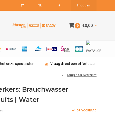
NL
€
Inloggen
€0,00
0
het onze specialisten
Vraag direct een offerte aan
Terug naar overzicht
rkers: Brauchwasser
Duits | Water
OP VOORRAAD
ws