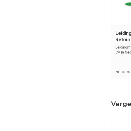
Leidin
Retour 
Nederl
Leidingme
CV in Ned
sym...
Verge