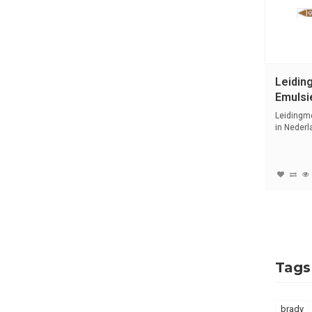
Leidin
Emulsie
Ontvla
Leidingm
vloeis
in Nederl
symbo...
Tags
brady