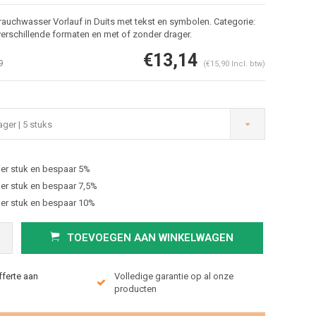
auchwasser Vorlauf in Duits met tekst en symbolen. Categorie:
verschillende formaten en met of zonder drager.
€13,14
9
(€15,90 Incl. btw)
ger | 5 stuks
er stuk en bespaar 5%
Afbeelding vergroten
er stuk en bespaar 7,5%
er stuk en bespaar 10%
TOEVOEGEN AAN WINKELWAGEN
fferte aan
Volledige garantie op al onze
producten