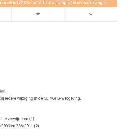
een offerte?
Klik op "offerte aanvragen" in uw winkelwagen
eid.
j iedere wijziging in de CLP/GHS-wetgeving.
en te verwijderen
(1)
.
0/2009 en 286/2011
(2)
.