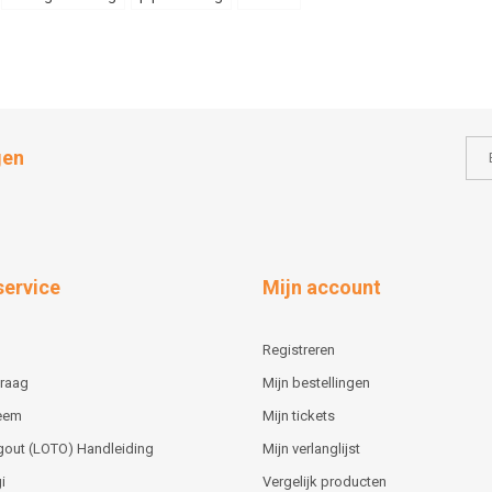
gen
service
Mijn account
Registreren
vraag
Mijn bestellingen
teem
Mijn tickets
gout (LOTO) Handleiding
Mijn verlanglijst
i
Vergelijk producten