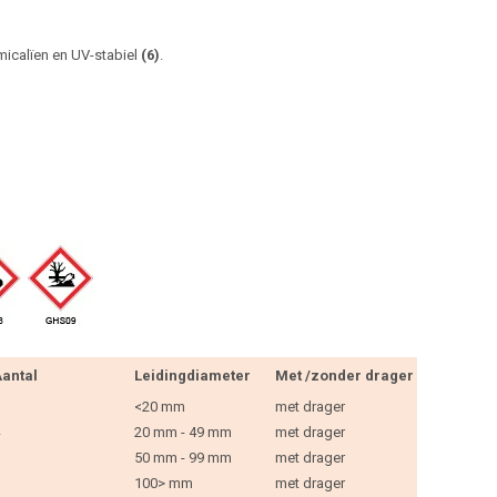
micalïen en UV-stabiel
(6)
.
antal
Leidingdiameter
Met /zonder drager
<20 mm
met drager
20 mm - 49 mm
met drager
50 mm - 99 mm
met drager
100> mm
met drager