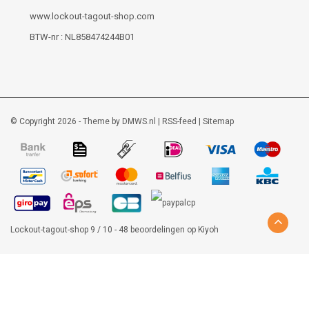
www.lockout-tagout-shop.com
BTW-nr : NL858474244B01
© Copyright 2026 - Theme by
DMWS.nl
|
RSS-feed
|
Sitemap
Lockout-tagout-shop
9
/
10
-
48
beoordelingen op
Kiyoh