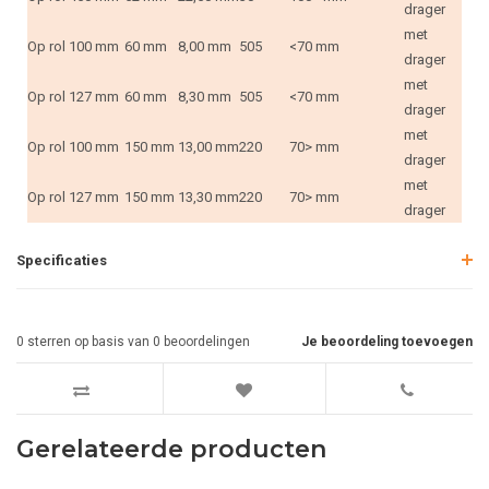
drager
met
Op rol
100 mm
60 mm
8,00 mm
505
<70 mm
drager
met
Op rol
127 mm
60 mm
8,30 mm
505
<70 mm
drager
met
Op rol
100 mm
150 mm
13,00 mm
220
70> mm
drager
met
Op rol
127 mm
150 mm
13,30 mm
220
70> mm
drager
Specificaties
0
sterren op basis van
0
beoordelingen
Je beoordeling toevoegen
Gerelateerde producten