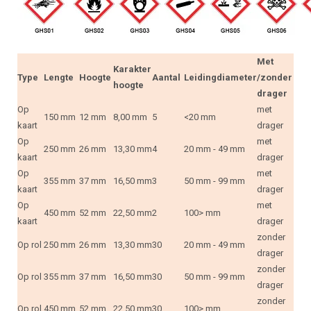
Met
Karakter
Type
Lengte
Hoogte
Aantal
Leidingdiameter
/zonder
hoogte
drager
Op
met
150 mm
12 mm
8,00 mm
5
<20 mm
kaart
drager
Op
met
250 mm
26 mm
13,30 mm
4
20 mm - 49 mm
kaart
drager
Op
met
355 mm
37 mm
16,50 mm
3
50 mm - 99 mm
kaart
drager
Op
met
450 mm
52 mm
22,50 mm
2
100> mm
kaart
drager
zonder
Op rol
250 mm
26 mm
13,30 mm
30
20 mm - 49 mm
drager
zonder
Op rol
355 mm
37 mm
16,50 mm
30
50 mm - 99 mm
drager
zonder
Op rol
450 mm
52 mm
22,50 mm
30
100> mm