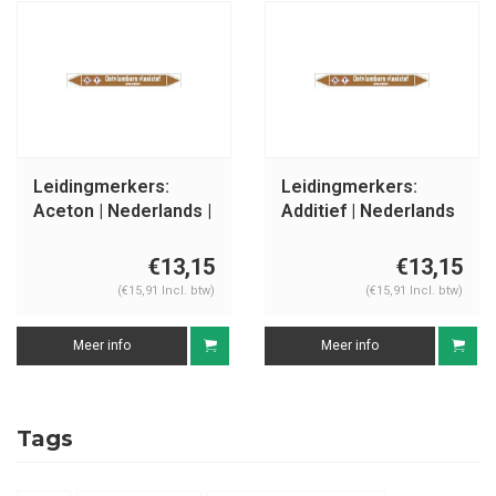
Leidingmerkers:
Leidingmerkers:
Aceton | Nederlands |
Additief | Nederlands
Ontvlambare
| Ontvlambare
vloeistoffen
vloeistoffen
€13,15
€13,15
(€15,91 Incl. btw)
(€15,91 Incl. btw)
Meer info
Meer info
Tags