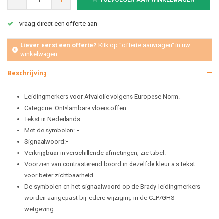
-
+
TOEVOEGEN AAN WINKELWAGEN
Vraag direct een offerte aan
Liever eerst een offerte?
Klik op "offerte aanvragen" in uw
winkelwagen
Beschrijving
Leidingmerkers voor Afvalolie volgens Europese Norm.
Categorie: Ontvlambare vloeistoffen
Tekst in Nederlands.
Met de symbolen:
-
Signaalwoord:
-
Verkrijgbaar in verschillende afmetingen, zie tabel.
Voorzien van contrasterend boord in dezelfde kleur als tekst
voor beter zichtbaarheid.
De symbolen en het signaalwoord op de Brady-leidingmerkers
worden aangepast bij iedere wijziging in de CLP/GHS-
wetgeving.