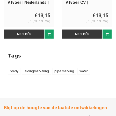
Afvoer | Nederlands |
Afvoer CV |
Water
Nederlands | Water
€13,15
€13,15
(€15,91 Incl. btw)
(€15,91 Incl. btw)
Meer info
Meer info
Tags
brady
leidingmarkering
pipe marking
water
Blijf op de hoogte van de laatste ontwikkelingen