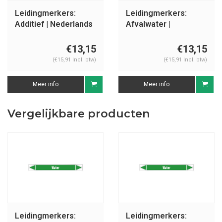
Leidingmerkers:
Leidingmerkers:
Additief | Nederlands
Afvalwater |
| Ontvlambare
Nederlands | Water
vloeistoffen
€13,15
€13,15
(€15,91 Incl. btw)
(€15,91 Incl. btw)
Meer info
Meer info
Vergelijkbare producten
Leidingmerkers:
Leidingmerkers: