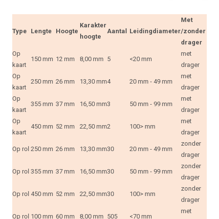
Met
Karakter
Type
Lengte
Hoogte
Aantal
Leidingdiameter
/zonder
hoogte
drager
Op
met
150 mm
12 mm
8,00 mm
5
<20 mm
kaart
drager
Op
met
250 mm
26 mm
13,30 mm
4
20 mm - 49 mm
kaart
drager
Op
met
355 mm
37 mm
16,50 mm
3
50 mm - 99 mm
kaart
drager
Op
met
450 mm
52 mm
22,50 mm
2
100> mm
kaart
drager
zonder
Op rol
250 mm
26 mm
13,30 mm
30
20 mm - 49 mm
drager
zonder
Op rol
355 mm
37 mm
16,50 mm
30
50 mm - 99 mm
drager
zonder
Op rol
450 mm
52 mm
22,50 mm
30
100> mm
drager
met
Op rol
100 mm
60 mm
8,00 mm
505
<70 mm