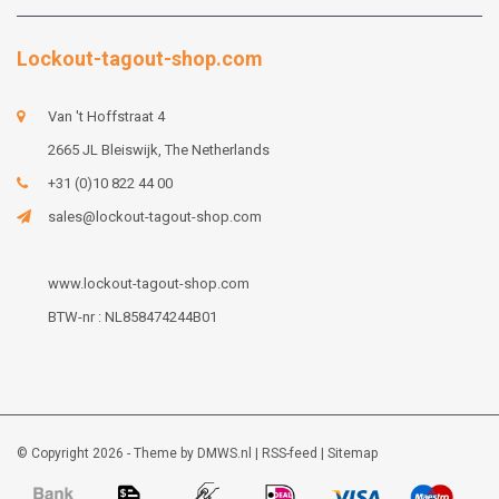
Lockout-tagout-shop.com
Van 't Hoffstraat 4
2665 JL Bleiswijk, The Netherlands
+31 (0)10 822 44 00
sales@lockout-tagout-shop.com
www.lockout-tagout-shop.com
BTW-nr : NL858474244B01
© Copyright 2026 - Theme by
DMWS.nl
|
RSS-feed
|
Sitemap