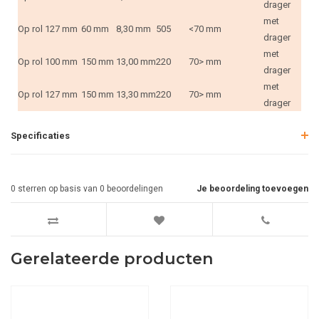
drager
met
Op rol
127 mm
60 mm
8,30 mm
505
<70 mm
drager
met
Op rol
100 mm
150 mm
13,00 mm
220
70> mm
drager
met
Op rol
127 mm
150 mm
13,30 mm
220
70> mm
drager
Specificaties
0
sterren op basis van
0
beoordelingen
Je beoordeling toevoegen
Gerelateerde producten