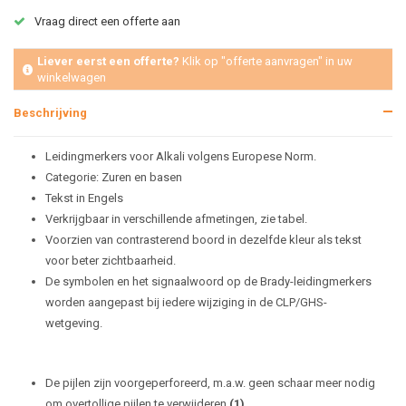
Vraag direct een offerte aan
Liever eerst een offerte?
Klik op "offerte aanvragen" in uw
winkelwagen
Beschrijving
Leidingmerkers voor Alkali volgens Europese Norm.
Categorie: Zuren en basen
Tekst in Engels
Verkrijgbaar in verschillende afmetingen, zie tabel.
Voorzien van contrasterend boord in dezelfde kleur als tekst
voor beter zichtbaarheid.
De symbolen en het signaalwoord op de Brady-leidingmerkers
worden aangepast bij iedere wijziging in de CLP/GHS-
wetgeving.
De pijlen zijn voorgeperforeerd, m.a.w. geen schaar meer nodig
om overtollige pijlen te verwijderen
(1)
.