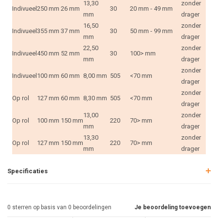
13,30
zonder
Indivueel
250 mm
26 mm
30
20 mm - 49 mm
mm
drager
16,50
zonder
Indivueel
355 mm
37 mm
30
50 mm - 99 mm
mm
drager
22,50
zonder
Indivueel
450 mm
52 mm
30
100> mm
mm
drager
zonder
Indivueel
100 mm
60 mm
8,00 mm
505
<70 mm
drager
zonder
Op rol
127 mm
60 mm
8,30 mm
505
<70 mm
drager
13,00
zonder
Op rol
100 mm
150 mm
220
70> mm
mm
drager
13,30
zonder
Op rol
127 mm
150 mm
220
70> mm
mm
drager
Specificaties
0
sterren op basis van
0
beoordelingen
Je beoordeling toevoegen