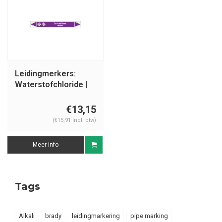
Leidingmerkers:
Waterstofchloride |
Nederlands | Zuren
en basen
€13,15
(€15,91 Incl. btw)
Meer info
Tags
Alkali
brady
leidingmarkering
pipe marking