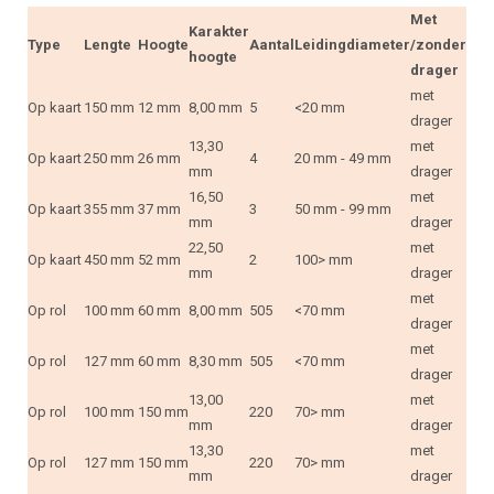
Met
Karakter
Type
Lengte
Hoogte
Aantal
Leidingdiameter
/zonder
hoogte
drager
met
Op kaart
150 mm
12 mm
8,00 mm
5
<20 mm
drager
13,30
met
Op kaart
250 mm
26 mm
4
20 mm - 49 mm
mm
drager
16,50
met
Op kaart
355 mm
37 mm
3
50 mm - 99 mm
mm
drager
22,50
met
Op kaart
450 mm
52 mm
2
100> mm
mm
drager
met
Op rol
100 mm
60 mm
8,00 mm
505
<70 mm
drager
met
Op rol
127 mm
60 mm
8,30 mm
505
<70 mm
drager
13,00
met
Op rol
100 mm
150 mm
220
70> mm
mm
drager
13,30
met
Op rol
127 mm
150 mm
220
70> mm
mm
drager