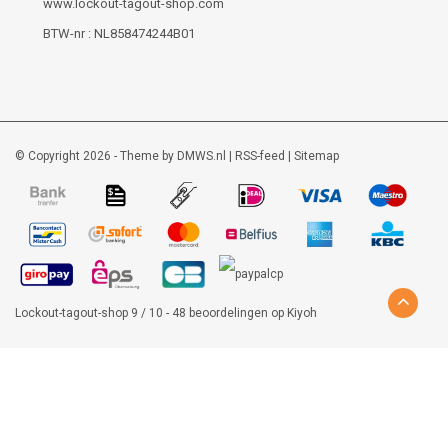
www.lockout-tagout-shop.com
BTW-nr : NL858474244B01
© Copyright 2026 - Theme by
DMWS.nl
|
RSS-feed
|
Sitemap
Lockout-tagout-shop
9
/
10
-
48
beoordelingen op
Kiyoh