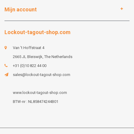
Mijn account
Lockout-tagout-shop.com
Van 't Hoffstraat 4
2665 JL Bleiswijk, The Netherlands
+31 (0)10 822 44 00
sales@lockout-tagout-shop.com
www.lockout-tagout-shop.com
BTW-nr : NL858474244B01