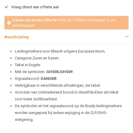
Vraag direct een offerte aan
Liever eerst een offerte?
Klik op "offerte aanvragen" in uw
winkelwagen
Beschrijving
Leidingmerkers voor Bleach volgens Europese Norm.
Categorie:Zuren en basen
Tekst in Engels
Met de symbolen:
GHS05;GHS09
Signaalwoord:
DANGER
Verkrijgbaar in verschillende afmetingen, zie tabel.
Voorzien van contrasterend boord in dezelfde kleur als tekst
voor beter zichtbaarheid.
De symbolen en het signaalwoord op de Brady-leidingmerkers
worden aangepast bij iedere wijziging in de CLP/GHS-
wetgeving.