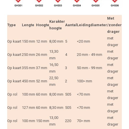
Met
Karakter
Type
Lengte
Hoogte
Aantal
Leidingdiameter
/zonder
hoogte
drager
met
Op kaart
150 mm
12 mm
8,00 mm
5
<20 mm
drager
13,30
met
Op kaart
250 mm
26 mm
4
20 mm - 49 mm
mm
drager
16,50
met
Op kaart
355 mm
37 mm
3
50 mm - 99 mm
mm
drager
22,50
met
Op kaart
450 mm
52 mm
2
100> mm
mm
drager
met
Op rol
100 mm
60 mm
8,00 mm
505
<70 mm
drager
met
Op rol
127 mm
60 mm
8,30 mm
505
<70 mm
drager
13,00
met
Op rol
100 mm
150 mm
220
70> mm
mm
drager