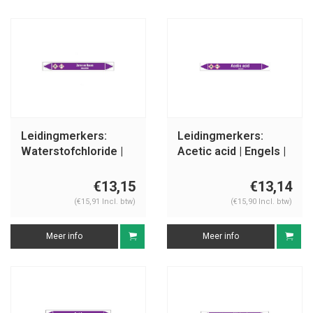
Leidingmerkers:
Leidingmerkers:
Waterstofchloride |
Acetic acid | Engels |
Nederlands | Zuren
Zuren en basen
en basen
€13,15
€13,14
(€15,91 Incl. btw)
(€15,90 Incl. btw)
Meer info
Meer info