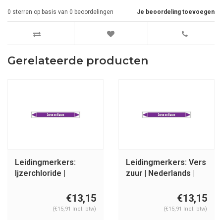
0
sterren op basis van
0
beoordelingen
Je beoordeling toevoegen
Gerelateerde producten
Leidingmerkers:
Leidingmerkers: Vers
Ijzerchloride |
zuur | Nederlands |
Nederlands | Zuren
Zuren en basen
en basen
€13,15
€13,15
(€15,91 Incl. btw)
(€15,91 Incl. btw)