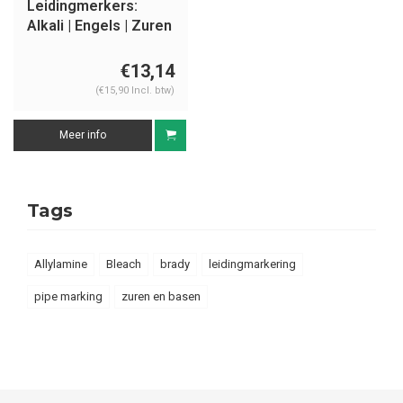
Leidingmerkers:
Alkali | Engels | Zuren
en basen
€13,14
(€15,90 Incl. btw)
Meer info
Tags
Allylamine
Bleach
brady
leidingmarkering
pipe marking
zuren en basen