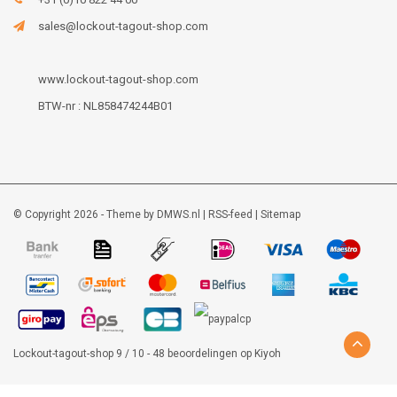
sales@lockout-tagout-shop.com
www.lockout-tagout-shop.com
BTW-nr : NL858474244B01
© Copyright 2026 - Theme by
DMWS.nl
|
RSS-feed
|
Sitemap
Lockout-tagout-shop
9
/
10
-
48
beoordelingen op
Kiyoh