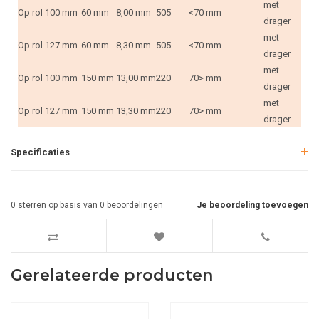
met
Op rol
100 mm
60 mm
8,00 mm
505
<70 mm
drager
met
Op rol
127 mm
60 mm
8,30 mm
505
<70 mm
drager
met
Op rol
100 mm
150 mm
13,00 mm
220
70> mm
drager
met
Op rol
127 mm
150 mm
13,30 mm
220
70> mm
drager
Specificaties
0
sterren op basis van
0
beoordelingen
Je beoordeling toevoegen
Gerelateerde producten