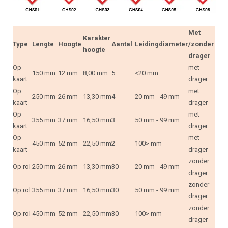
Met
Karakter
Type
Lengte
Hoogte
Aantal
Leidingdiameter
/zonder
hoogte
drager
Op
met
150 mm
12 mm
8,00 mm
5
<20 mm
kaart
drager
Op
met
250 mm
26 mm
13,30 mm
4
20 mm - 49 mm
kaart
drager
Op
met
355 mm
37 mm
16,50 mm
3
50 mm - 99 mm
kaart
drager
Op
met
450 mm
52 mm
22,50 mm
2
100> mm
kaart
drager
zonder
Op rol
250 mm
26 mm
13,30 mm
30
20 mm - 49 mm
drager
zonder
Op rol
355 mm
37 mm
16,50 mm
30
50 mm - 99 mm
drager
zonder
Op rol
450 mm
52 mm
22,50 mm
30
100> mm
drager