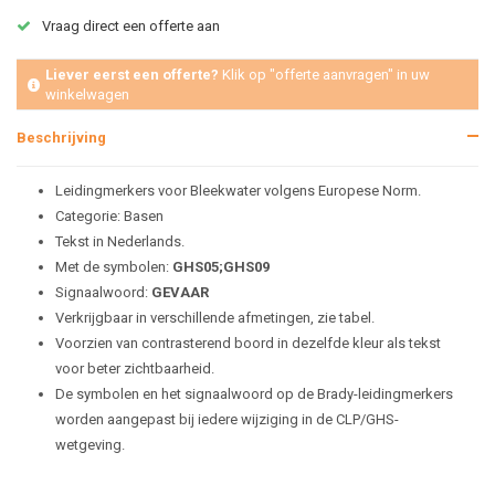
Vraag direct een offerte aan
Liever eerst een offerte?
Klik op "offerte aanvragen" in uw
winkelwagen
Beschrijving
Leidingmerkers voor Bleekwater volgens Europese Norm.
Categorie: Basen
Tekst in Nederlands.
Met de symbolen:
GHS05;GHS09
Signaalwoord:
GEVAAR
Verkrijgbaar in verschillende afmetingen, zie tabel.
Voorzien van contrasterend boord in dezelfde kleur als tekst
voor beter zichtbaarheid.
De symbolen en het signaalwoord op de Brady-leidingmerkers
worden aangepast bij iedere wijziging in de CLP/GHS-
wetgeving.