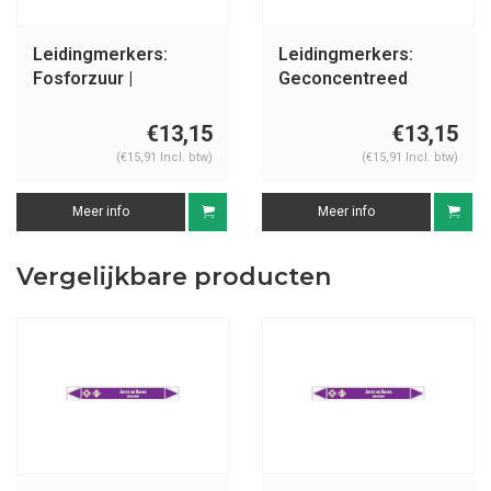
Leidingmerkers:
Leidingmerkers:
Fosforzuur |
Geconcentreed
Nederlands | Zuren
zwavelzuur |
en basen
Nederlands | Zuren
€13,15
€13,15
en basen
(€15,91 Incl. btw)
(€15,91 Incl. btw)
Meer info
Meer info
Vergelijkbare producten