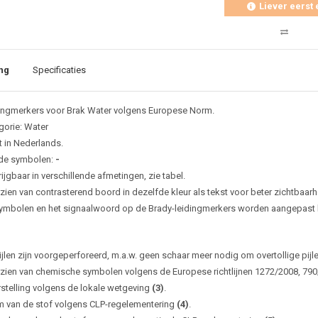
Liever eerst 
ng
Specificaties
ingmerkers voor Brak Water volgens Europese Norm.
gorie: Water
t in Nederlands.
de symbolen:
-
ijgbaar in verschillende afmetingen, zie tabel.
zien van contrasterend boord in dezelfde kleur als tekst voor beter zichtbaarh
ymbolen en het signaalwoord op de Brady-leidingmerkers worden aangepast bi
ijlen zijn voorgeperforeerd, m.a.w. geen schaar meer nodig om overtollige pijl
zien van chemische symbolen volgens de Europese richtlijnen 1272/2008, 79
rstelling volgens de lokale wetgeving
(3)
.
 van de stof volgens CLP-regelementering
(4)
.