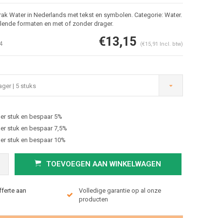
ak Water in Nederlands met tekst en symbolen. Categorie: Water.
llende formaten en met of zonder drager.
€13,15
4
(€15,91 Incl. btw)
ger | 5 stuks
er stuk en bespaar 5%
Afbeelding vergroten
er stuk en bespaar 7,5%
er stuk en bespaar 10%
TOEVOEGEN AAN WINKELWAGEN
fferte aan
Volledige garantie op al onze
producten