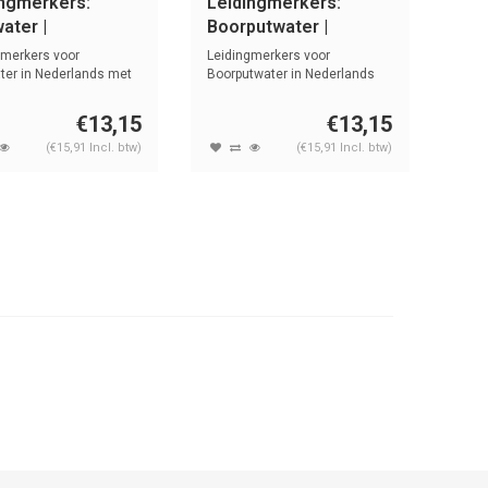
ingmerkers:
Leidingmerkers:
ater |
Boorputwater |
lands | Water
Nederlands | Water
gmerkers voor
Leidingmerkers voor
ter in Nederlands met
Boorputwater in Nederlands
n sym...
met tekst en ...
€13,15
€13,15
(€15,91 Incl. btw)
(€15,91 Incl. btw)