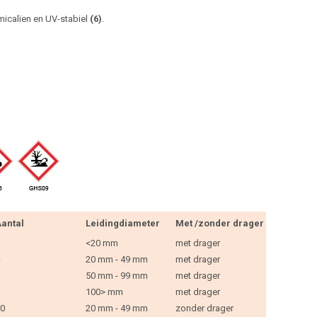
micalïen en UV-stabiel
(6)
.
antal
Leidingdiameter
Met /zonder drager
<20 mm
met drager
20 mm - 49 mm
met drager
50 mm - 99 mm
met drager
100> mm
met drager
0
20 mm - 49 mm
zonder drager