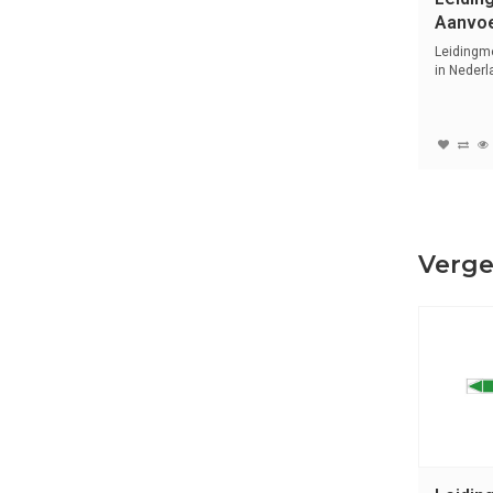
Aanvoe
Water
Leidingm
in Nederl
symbo...
Verge