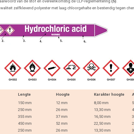
aalwoord van de stof en overeenkomstig de CLP-reglementering
(5)
.
waliteit zelfklevend polyester met laag chloorgehalte en bestendig tegen che
Lengte
Hoogte
Karakter hoogte
A
150 mm
12 mm
8,00 mm
5
250 mm
26 mm
13,30 mm
4
355 mm
37 mm
16,50 mm
3
450 mm
52 mm
22,50 mm
2
250 mm
26 mm
13,30 mm
3