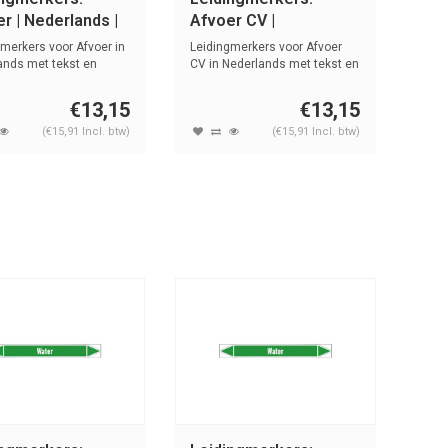
r | Nederlands |
Afvoer CV |
r
Nederlands | Water
merkers voor Afvoer in
Leidingmerkers voor Afvoer
ands met tekst en
CV in Nederlands met tekst en
..
sym...
€13,15
€13,15
(€15,91 Incl. btw)
(€15,91 Incl. btw)