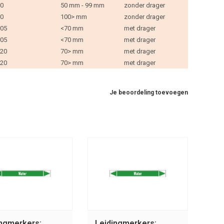
0
50 mm - 99 mm
zonder drager
0
100> mm
zonder drager
05
<70 mm
met drager
05
<70 mm
met drager
20
70> mm
met drager
20
70> mm
met drager
Je beoordeling toevoegen
ingmerkers:
Leidingmerkers: