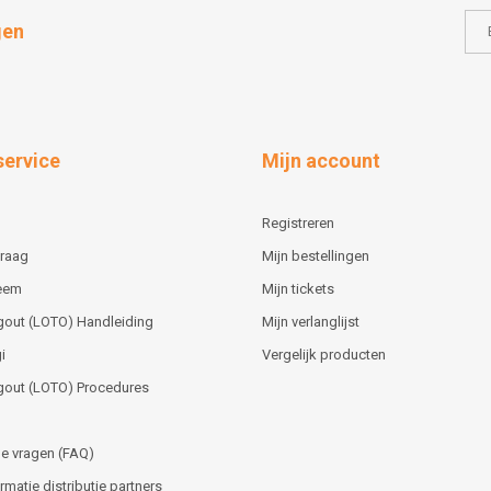
gen
service
Mijn account
Registreren
vraag
Mijn bestellingen
teem
Mijn tickets
gout (LOTO) Handleiding
Mijn verlanglijst
i
Vergelijk producten
gout (LOTO) Procedures
e vragen (FAQ)
matie distributie partners