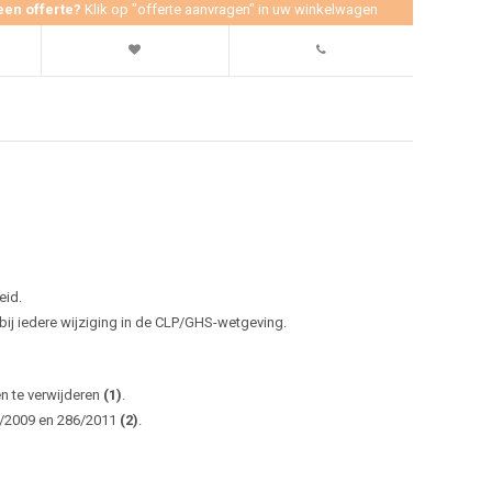
een offerte?
Klik op "offerte aanvragen" in uw winkelwagen
eid.
j iedere wijziging in de CLP/GHS-wetgeving.
en te verwijderen
(1)
.
0/2009 en 286/2011
(2)
.