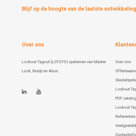
Blijf op de hoogte van de laatste ontwikkelin
Over ons
Klanten
Lockout-Tagout (LOTOTO) systemen van Master
Over ons
Lock, Brady en Abus
Offerteaan
Sleutelsys
Lockout Ta
PDF catalog
Lockout Ta
Referenties
Veelgesteld
Contactinfor