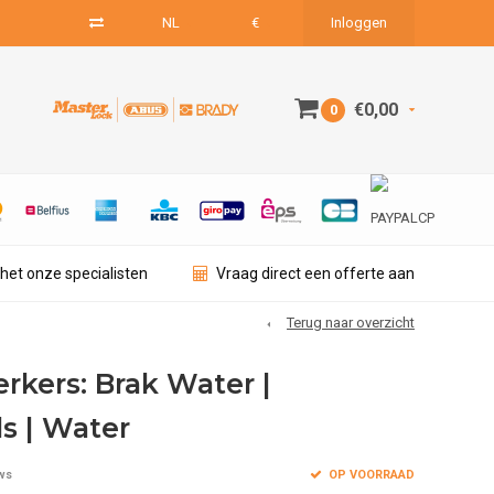
NL
€
Inloggen
€0,00
0
het onze specialisten
Vraag direct een offerte aan
Terug naar overzicht
rkers: Brak Water |
s | Water
OP VOORRAAD
ws