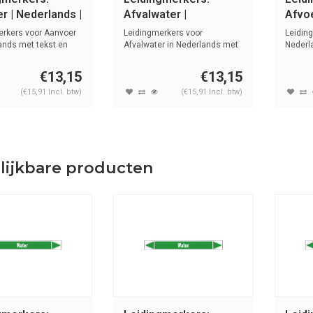
r | Nederlands |
Afvalwater |
Afvoe
Nederlands | Water
Wate
erkers voor Aanvoer
Leidingmerkers voor
Leiding
ands met tekst en
Afvalwater in Nederlands met
Nederl
tekst en sy...
symbol.
€13,15
€13,15
(€15,91 Incl. btw)
(€15,91 Incl. btw)
lijkbare producten