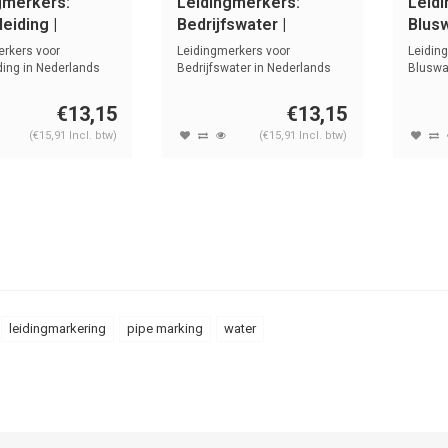
gmerkers:
Leidingmerkers:
Leid
eiding |
Bedrijfswater |
Blusw
ands | Water
Nederlands | Water
Neder
erkers voor
Leidingmerkers voor
Leidin
ding in Nederlands
Bedrijfswater in Nederlands
Bluswa
en...
met tekst en...
tekst e
€13,15
€13,15
(€15,91 Incl. btw)
(€15,91 Incl. btw)
leidingmarkering
pipe marking
water