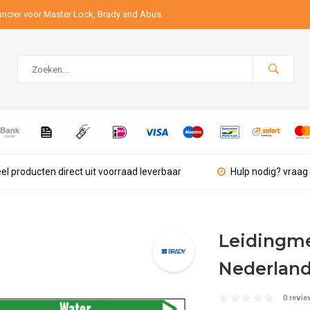
ancier voor Master Lock, Brady and Abus
el producten direct uit voorraad leverbaar
Hulp nodig? vraag 
Leidingme
Nederland
0 revie