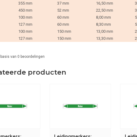
355 mm
37 mm
16,50 mm
3
450 mm
52 mm
22,50 mm
3
100 mm
60 mm
8,00 mm
5
127 mm
60 mm
8,30 mm
5
100 mm
150 mm
13,00 mm
2
127 mm
150 mm
13,30 mm
2
 basis van
0
beoordelingen
ateerde producten
gmerkers:
Leidingmerkers:
Leid