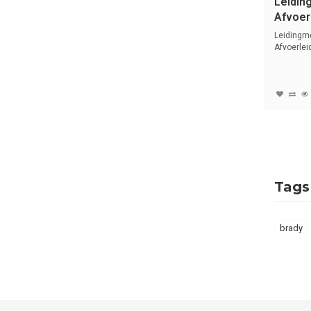
Leidin
Afvoerl
Nederl
Leidingm
Afvoerlei
met tekst 
Tags
brady