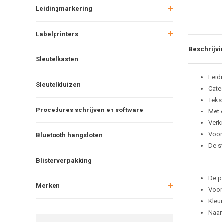
Leidingmarkering
Labelprinters
Beschrijvi
Sleutelkasten
Leid
Sleutelkluizen
Cate
Teks
Procedures schrijven en software
Met 
Verkr
Voor
Bluetooth hangsloten
De s
Blisterverpakking
De p
Merken
Voor
Kleu
Naam