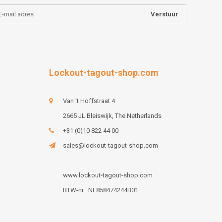
Verstuur
Lockout-tagout-shop.com
Van 't Hoffstraat 4
2665 JL Bleiswijk, The Netherlands
+31 (0)10 822 44 00
sales@lockout-tagout-shop.com
www.lockout-tagout-shop.com
BTW-nr : NL858474244B01