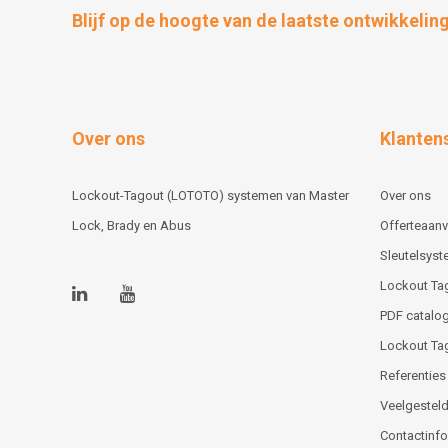
Blijf op de hoogte van de laatste ontwikkelin
Over ons
Klanten
Lockout-Tagout (LOTOTO) systemen van Master
Over ons
Lock, Brady en Abus
Offerteaan
Sleutelsys
Lockout Ta
PDF catalog
Lockout Ta
Referenties
Veelgesteld
Contactinfor