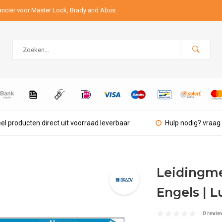
ancier voor Master Lock, Brady and Abus
el producten direct uit voorraad leverbaar
Hulp nodig? vraag 
Leidingmer
Engels | L
0 revie