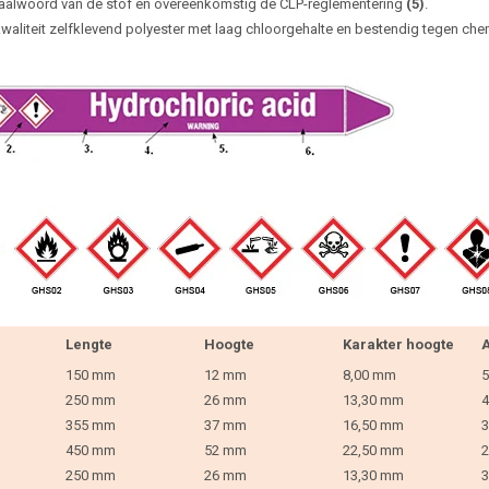
aalwoord van de stof en overeenkomstig de CLP-reglementering
(5)
.
waliteit zelfklevend polyester met laag chloorgehalte en bestendig tegen che
Lengte
Hoogte
Karakter hoogte
A
150 mm
12 mm
8,00 mm
5
250 mm
26 mm
13,30 mm
4
355 mm
37 mm
16,50 mm
3
450 mm
52 mm
22,50 mm
2
250 mm
26 mm
13,30 mm
3