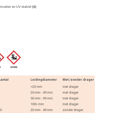
micalïen en UV-stabiel
(6)
.
antal
Leidingdiameter
Met /zonder drager
<20 mm
met drager
20 mm - 49 mm
met drager
50 mm - 99 mm
met drager
100> mm
met drager
0
20 mm - 49 mm
zonder drager