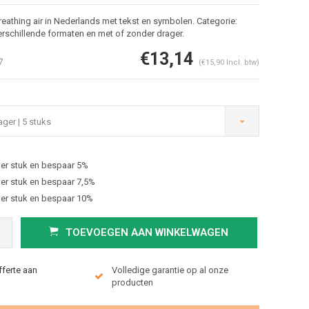
eathing air in Nederlands met tekst en symbolen. Categorie:
verschillende formaten en met of zonder drager.
€13,14
7
(€15,90 Incl. btw)
ger | 5 stuks
er stuk en bespaar 5%
Afbeelding vergroten
er stuk en bespaar 7,5%
er stuk en bespaar 10%
TOEVOEGEN AAN WINKELWAGEN
fferte aan
Volledige garantie op al onze
producten