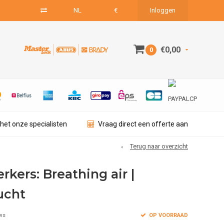
NL
€
Inloggen
€0,00
0
het onze specialisten
Vraag direct een offerte aan
Terug naar overzicht
kers: Breathing air |
ucht
OP VOORRAAD
ws