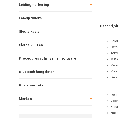
Leidingmarkering
Labelprinters
Beschrijvi
Sleutelkasten
Leid
Sleutelkluizen
Cate
Tekst
Procedures schrijven en software
Met 
Verkr
Voor
Bluetooth hangsloten
De s
Blisterverpakking
De p
Merken
Voor
Kleu
Naam