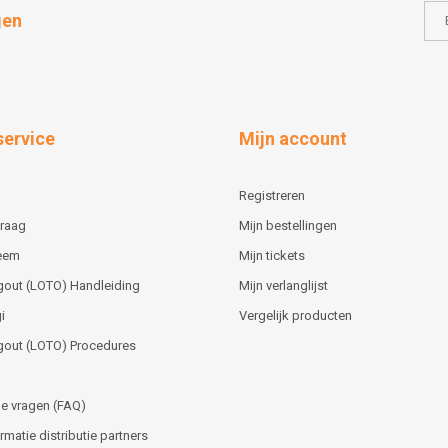
gen
service
Mijn account
Registreren
vraag
Mijn bestellingen
teem
Mijn tickets
gout (LOTO) Handleiding
Mijn verlanglijst
i
Vergelijk producten
gout (LOTO) Procedures
e vragen (FAQ)
matie distributie partners