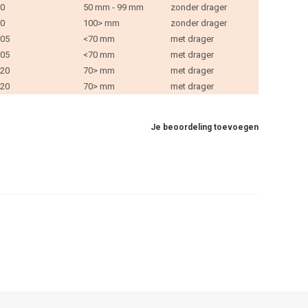
0
50 mm - 99 mm
zonder drager
0
100> mm
zonder drager
05
<70 mm
met drager
05
<70 mm
met drager
20
70> mm
met drager
20
70> mm
met drager
Je beoordeling toevoegen