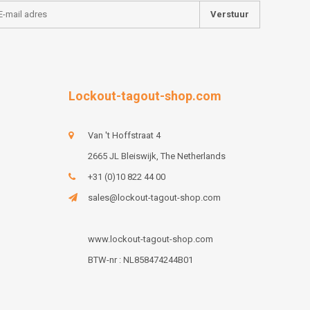
Verstuur
Lockout-tagout-shop.com
Van 't Hoffstraat 4
2665 JL Bleiswijk, The Netherlands
+31 (0)10 822 44 00
sales@lockout-tagout-shop.com
www.lockout-tagout-shop.com
BTW-nr : NL858474244B01