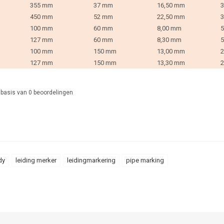
355 mm
37 mm
16,50 mm
3
450 mm
52 mm
22,50 mm
3
100 mm
60 mm
8,00 mm
5
127 mm
60 mm
8,30 mm
5
100 mm
150 mm
13,00 mm
2
127 mm
150 mm
13,30 mm
2
 basis van
0
beoordelingen
dy
leiding merker
leidingmarkering
pipe marking