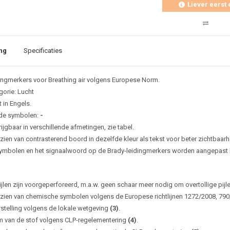
Liever eerst 
ng
Specificaties
ingmerkers voor Breathing air volgens Europese Norm.
gorie: Lucht
 in Engels.
de symbolen:
-
ijgbaar in verschillende afmetingen, zie tabel.
zien van contrasterend boord in dezelfde kleur als tekst voor beter zichtbaarh
ymbolen en het signaalwoord op de Brady-leidingmerkers worden aangepast bi
ijlen zijn voorgeperforeerd, m.a.w. geen schaar meer nodig om overtollige pijl
zien van chemische symbolen volgens de Europese richtlijnen 1272/2008, 79
rstelling volgens de lokale wetgeving
(3)
.
 van de stof volgens CLP-regelementering
(4)
.