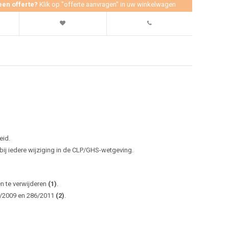
een offerte?
Klik op "offerte aanvragen" in uw winkelwagen
eid.
j iedere wijziging in de CLP/GHS-wetgeving.
en te verwijderen
(1)
.
0/2009 en 286/2011
(2)
.