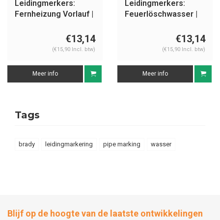
Leidingmerkers:
Leidingmerkers:
Fernheizung Vorlauf |
Feuerlöschwasser |
Duits | Water
Duits | Water
€13,14
€13,14
(€15,90 Incl. btw)
(€15,90 Incl. btw)
Meer info
Meer info
Tags
brady
leidingmarkering
pipe marking
wasser
Blijf op de hoogte van de laatste ontwikkelingen