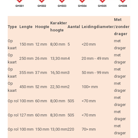
Met
Karakter
Type
Lengte
Hoogte
Aantal
Leidingdiameter
/zonder
hoogte
drager
Op
met
150 mm
12 mm
8,00 mm
5
<20 mm
kaart
drager
Op
met
250 mm
26 mm
13,30 mm
4
20 mm - 49 mm
kaart
drager
Op
met
355 mm
37 mm
16,50 mm
3
50 mm - 99 mm
kaart
drager
Op
met
450 mm
52 mm
22,50 mm
2
100> mm
kaart
drager
met
Op rol
100 mm
60 mm
8,00 mm
505
<70 mm
drager
met
Op rol
127 mm
60 mm
8,30 mm
505
<70 mm
drager
met
Op rol
100 mm
150 mm
13,00 mm
220
70> mm
drager