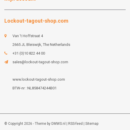
Lockout-tagout-shop.com
Van 't Hoffstraat 4
2665 JL Bleiswijk, The Netherlands
+31 (0)10 822 44 00
sales@lockout-tagout-shop.com
www.lockout-tagout-shop.com
BTW-nr : NL858474244B01
© Copyright 2026 - Theme by
DMWS.nl
|
RSS-feed
|
Sitemap