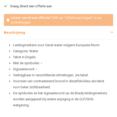
Vraag direct een offerte aan
Liever eerst een offerte?
Klik op "offerte aanvragen" in uw
winkelwagen
Beschrijving
Leidingmerkers voor Canal water volgens Europese Norm.
Categorie: Water
Tekst in Engels.
Met de symbolen:
-
Signaalwoord:
-
Verkrijgbaar in verschillende afmetingen, zie tabel.
Voorzien van contrasterend boord in dezelfde kleur als tekst
voor beter zichtbaarheid.
De symbolen en het signaalwoord op de Brady-leidingmerkers
worden aangepast bij iedere wijziging in de CLP/GHS-
wetgeving.