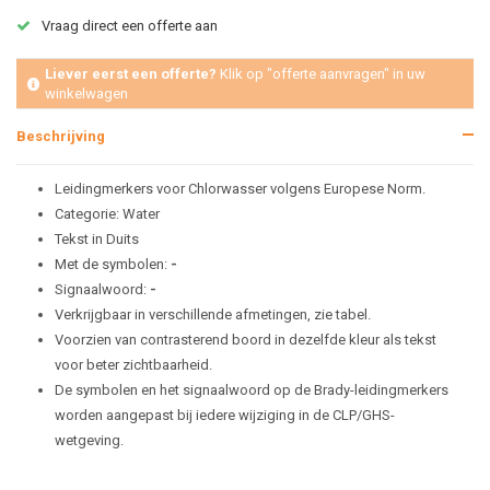
Vraag direct een offerte aan
Liever eerst een offerte?
Klik op "offerte aanvragen" in uw
winkelwagen
Beschrijving
Leidingmerkers voor Chlorwasser volgens Europese Norm.
Categorie: Water
Tekst in Duits
Met de symbolen:
-
Signaalwoord:
-
Verkrijgbaar in verschillende afmetingen, zie tabel.
Voorzien van contrasterend boord in dezelfde kleur als tekst
voor beter zichtbaarheid.
De symbolen en het signaalwoord op de Brady-leidingmerkers
worden aangepast bij iedere wijziging in de CLP/GHS-
wetgeving.