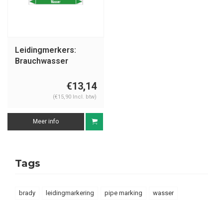
Leidingmerkers:
Brauchwasser
Vorlauf | Duits | Water
€13,14
(€15,90 Incl. btw)
Meer info
Tags
brady
leidingmarkering
pipe marking
wasser