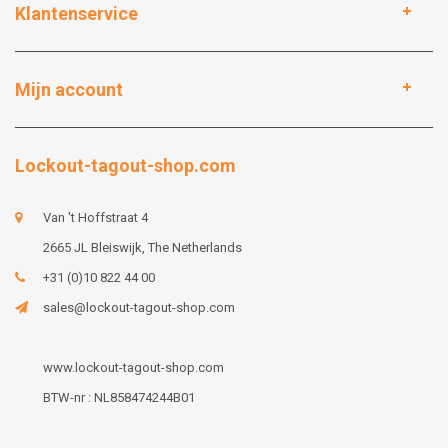
Klantenservice
Mijn account
Lockout-tagout-shop.com
Van 't Hoffstraat 4
2665 JL Bleiswijk, The Netherlands
+31 (0)10 822 44 00
sales@lockout-tagout-shop.com
www.lockout-tagout-shop.com
BTW-nr : NL858474244B01