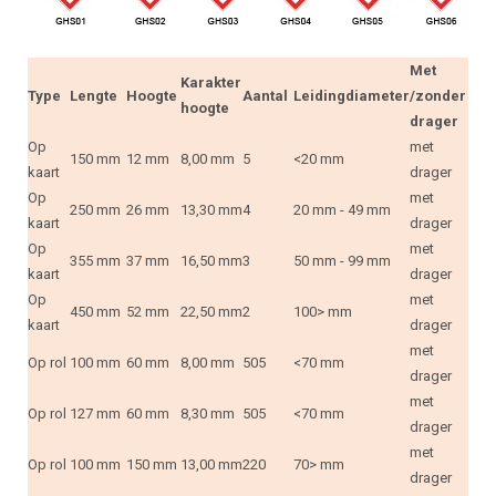
Met
Karakter
Type
Lengte
Hoogte
Aantal
Leidingdiameter
/zonder
hoogte
drager
Op
met
150 mm
12 mm
8,00 mm
5
<20 mm
kaart
drager
Op
met
250 mm
26 mm
13,30 mm
4
20 mm - 49 mm
kaart
drager
Op
met
355 mm
37 mm
16,50 mm
3
50 mm - 99 mm
kaart
drager
Op
met
450 mm
52 mm
22,50 mm
2
100> mm
kaart
drager
met
Op rol
100 mm
60 mm
8,00 mm
505
<70 mm
drager
met
Op rol
127 mm
60 mm
8,30 mm
505
<70 mm
drager
met
Op rol
100 mm
150 mm
13,00 mm
220
70> mm
drager